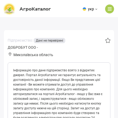
АгроКаталог
укр
Підприємство:
Дані не перевірені
ДОБРОБУТ ООО -
Миколаївська область
Інформацію про дане підприємство взято з відкритих
джерел. Портал АгроКаталог не гарантує актуальність та
достовірність даної інформації. Якщо Ви представник цієї
компанії - Ви можете отримати доступ до управління
інформацією про компанію. Для цього необхідно
авторизуватися на порталі АгроКаталог - якщо у Вас вже є
обліковий запис, і зареєструватися - якщо облікового
запису ще немає. Після цього необхідно натиснути кнопку
запиту доступу нижче на цій сторінці. Запит на доступ до
управління інформацією про компанію буде створено та
буде розглянуто адміністрацією порталу протягом 24