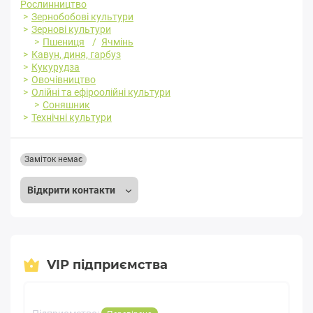
Рослинництво
Зернобобові культури
Зернові культури
Пшениця
Ячмінь
Кавун, диня, гарбуз
Кукурудза
Овочівництво
Олійні та ефіроолійні культури
Соняшник
Технічні культури
Заміток немає
Відкрити контакти
VIP підприємства