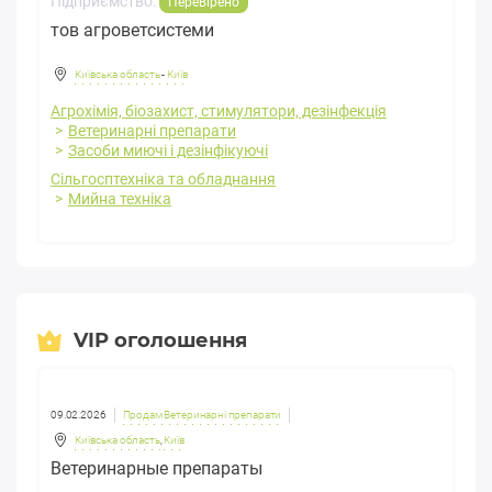
Підприємство:
Перевірено
тов агроветсистеми
Київська область
-
Київ
Агрохімія, біозахист, стимулятори, дезінфекція
Ветеринарні препарати
Засоби миючі і дезінфікуючі
Сільгосптехніка та обладнання
Мийна техніка
VIP оголошення
09.02.2026
Продам Ветеринарні препарати
Київська область
,
Київ
Ветеринарные препараты