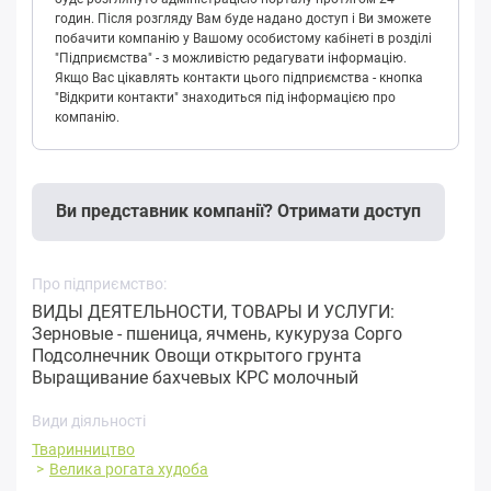
годин. Після розгляду Вам буде надано доступ і Ви зможете
побачити компанію у Вашому особистому кабінеті в розділі
"Підприємства" - з можливістю редагувати інформацію.
Якщо Вас цікавлять контакти цього підприємства - кнопка
"Відкрити контакти" знаходиться під інформацією про
компанію.
Ви представник компанії? Отримати доступ
Про підприємство:
ВИДЫ ДЕЯТЕЛЬНОСТИ, ТОВАРЫ И УСЛУГИ:
Зерновые - пшеница, ячмень, кукуруза Сорго
Подсолнечник Овощи открытого грунта
Выращивание бахчевых КРС молочный
Види діяльності
Тваринництво
Велика рогата худоба