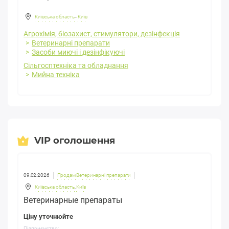
Київська область
-
Київ
Агрохімія, біозахист, стимулятори, дезінфекція
Ветеринарні препарати
Засоби миючі і дезінфікуючі
Сільгосптехніка та обладнання
Мийна техніка
VIP оголошення
09.02.2026
Продам Ветеринарні препарати
Київська область
,
Київ
Ветеринарные препараты
Ціну уточнюйте
Підприємство: