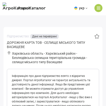
АгроКаталог
укр
Підприємство:
Дані не перевірені
ДОРОЖНЯ КАРТА ТОВ - СЕЛИЩЕ МІСЬКОГО ТИПУ
ВАСИЩЕВЕ
Харківська область
-
Харківський район
-
Бeзлюдівськa селищна територіальна громада
-
селище міського типу Васищеве
Інформацію про дане підприємство взято з відкритих
джерел. Портал АгроКаталог не гарантує актуальність та
достовірність даної інформації. Якщо Ви представник цієї
компанії - Ви можете отримати доступ до управління
інформацією про компанію. Для цього необхідно
авторизуватися на порталі АгроКаталог - якщо у Вас вже є
обліковий запис, і зареєструватися - якщо облікового
запису ще немає. Після цього необхідно натиснути кнопку