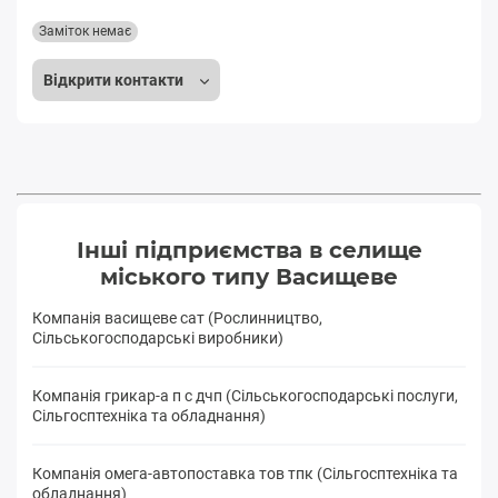
Заміток немає
Відкрити контакти
Інші підприємства в селище
міського типу Васищеве
Компанія васищеве сат (Рослинництво,
Сільськогосподарські виробники)
Компанія грикар-а п с дчп (Сільськогосподарські послуги,
Сільгосптехніка та обладнання)
Компанія омега-автопоставка тов тпк (Сільгосптехніка та
обладнання)