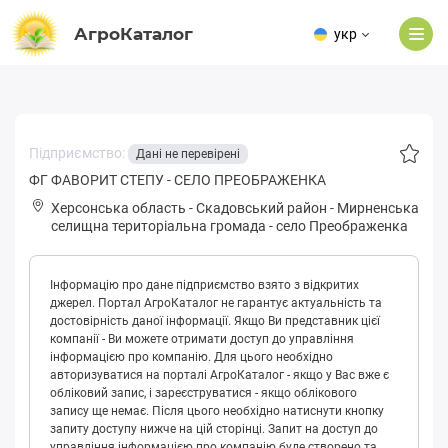
АгроКаталог
укр
Підприємство:
Дані не перевірені
ФГ ФАВОРИТ СТЕПУ - СЕЛО ПРЕОБРАЖЕНКА
Херсонська область
-
Скадовський район
-
Миpнeнськa
селищна територіальна громада
-
село Преображенка
Інформацію про дане підприємство взято з відкритих
джерел. Портал АгроКаталог не гарантує актуальність та
достовірність даної інформації. Якщо Ви представник цієї
компанії - Ви можете отримати доступ до управління
інформацією про компанію. Для цього необхідно
авторизуватися на порталі АгроКаталог - якщо у Вас вже є
обліковий запис, і зареєструватися - якщо облікового
запису ще немає. Після цього необхідно натиснути кнопку
запиту доступу нижче на цій сторінці. Запит на доступ до
управління інформацією про компанію буде створено та