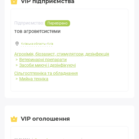
VIP підприємства
Підприємство:
Перевірено
тов агроветсистеми
Київська область
-
Київ
Агрохімія, біозахист, стимулятори, дезінфекція
Ветеринарні препарати
Засоби миючі і дезінфікуючі
Сільгосптехніка та обладнання
Мийна техніка
VIP оголошення