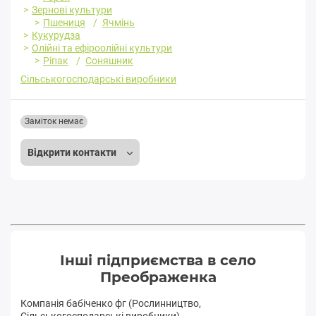
Зернові культури
Пшениця
Ячмінь
Кукурудза
Олійні та ефіроолійні культури
Ріпак
Соняшник
Сільськогосподарські виробники
Заміток немає
Відкрити контакти
Інші підприємства в село
Преображенка
Компанія бабіченко фг (Рослинництво,
Сільськогосподарські виробники)