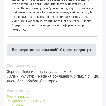
буде розглянуто адміністрацією порталу протягом 24
годин. Після розгляду Вам буде надано доступ і Ви зможете
побачити компанію у Вашому особистому кабінеті в розділі
"Підприємства" - з можливістю редагувати інформацію.
Якщо Вас цікавлять контакти цього підприємства - кнопка
"Відкрити контакти" знаходиться під інформацією про
компанію.
Ви представник компанії? Отримати доступ
Про підприємство:
Зернові-Пшениця, кукурудза, ячмінь
, Олійні культури, насіння соняшнику, ріпак, гірчиця,
льон, Зернобобові,Соя,горох
Види діяльності
Рослинництво
Зернобобові культури
Горох