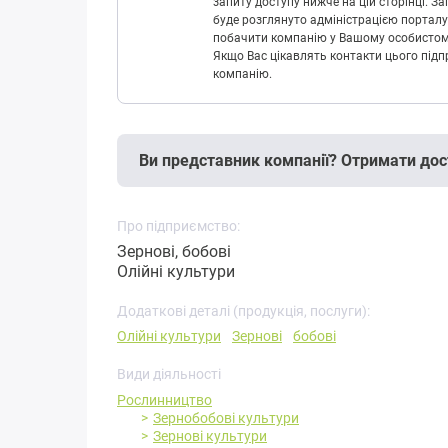
запиту доступу нижче на цій сторінці. 
буде розглянуто адміністрацією порталу
побачити компанію у Вашому особистому 
Якщо Вас цікавлять контакти цього підп
компанію.
Ви представник компанії? Отримати дос
Про підприємство:
Зернові, бобові
Олійні культури
Додаткові деталі (продукція, послуги):
Олійні культури
Зернові
бобові
Види діяльності
Рослинництво
Зернобобові культури
Зернові культури