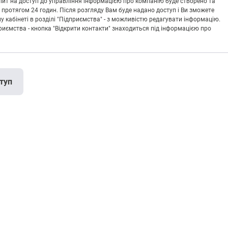
Запит на доступ до управління інформацією про компанію буде створено та
 протягом 24 годин. Після розгляду Вам буде надано доступ і Ви зможете
кабінеті в розділі "Підприємства" - з можливістю редагувати інформацію.
риємства - кнопка "Відкрити контакти" знаходиться під інформацією про
туп