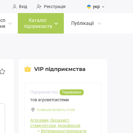
Вхід
Реєстрація
укр
осп
Каталог
Публікації
ня
підприємств
VIP підприємства
Підприємство:
Перевірено
тов агроветсистеми
Київська область
-
Київ
Агрохімія, біозахист,
стимулятори, дезінфекція
Ветеринарні препарати