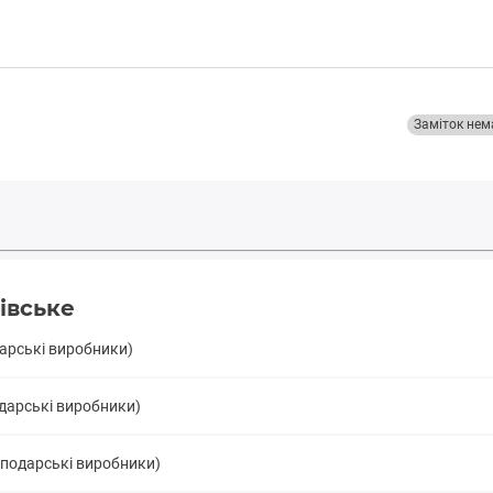
Заміток нем
івське
дарські виробники)
дарські виробники)
сподарські виробники)