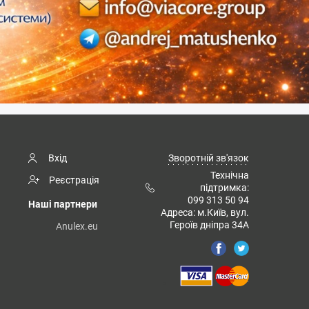
Вхід
Зворотній зв'язок
Технічна
Реєстрація
підтримка:
099 313 50 94
Наші партнери
Адреса: м.Київ, вул.
Героїв дніпра 34А
Anulex.eu