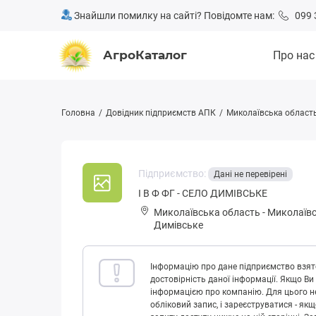
Знайшли помилку на сайті? Повідомте нам:
099 
АгроКаталог
Про нас
Головна
Довідник підприємств АПК
Миколаївська област
Підприємство:
Дані не перевірені
І В Ф ФГ - СЕЛО ДИМІВСЬКЕ
Миколаївська область
-
Миколаївс
Димівське
Інформацію про дане підприємство взято
достовірність даної інформації. Якщо Ви
інформацією про компанію. Для цього не
обліковий запис, і зареєструватися - як