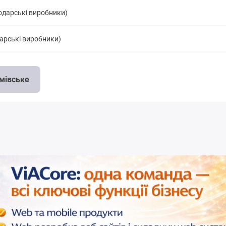
одарські виробники)
дарські виробники)
имівське