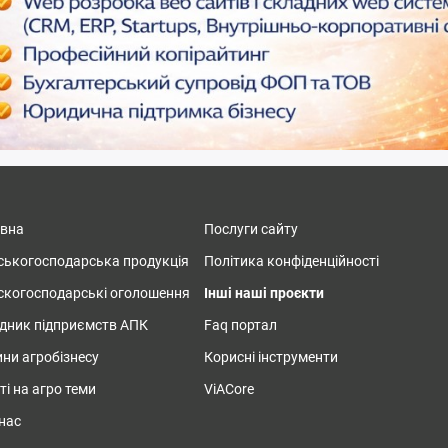
овна
Послуги сайту
ськогосподарська продукція
Політика конфіденційності
скогосподарські оголошення
Інші наші проєкти
дник підприємств АПК
Faq портал
ни агробізнесу
Корисні інструменти
ті на агро теми
ViACore
нас