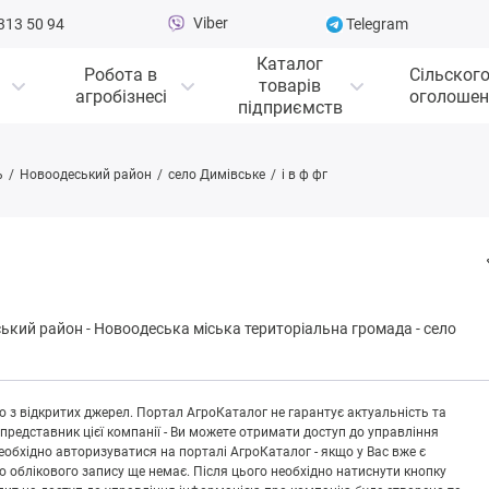
Viber
313 50 94
Telegram
Каталог
Робота в
Сільског
товарів
агробізнесі
оголошен
підприємств
ь
Новоодеський район
село Димівське
і в ф фг
ький район
-
Нoвooдeськa міська територіальна громада
-
село
 з відкритих джерел. Портал АгроКаталог не гарантує актуальність та
 представник цієї компанії - Ви можете отримати доступ до управління
обхідно авторизуватися на порталі АгроКаталог - якщо у Вас вже є
що облікового запису ще немає. Після цього необхідно натиснути кнопку