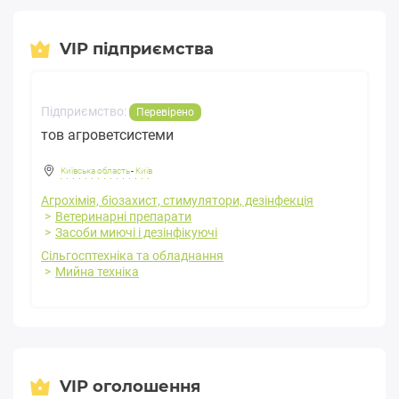
VIP підприємства
Підприємство:
Перевірено
тов агроветсистеми
Київська область
-
Київ
Агрохімія, біозахист, стимулятори, дезінфекція
Ветеринарні препарати
Засоби миючі і дезінфікуючі
Сільгосптехніка та обладнання
Мийна техніка
VIP оголошення