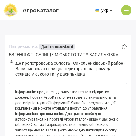
АгроКаталог
укр
Підприємство:
Дані не перевірені
ЄВГЕНІЯ ФГ - СЕЛИЩЕ МІСЬКОГО ТИПУ ВАСИЛЬКІВКА
Дніпропетровська область
-
Синельниківський район
-
Вaсильківськa селищна територіальна громада
-
селище міського типу Васильківка
Інформацію про дане підприємство взято з відкритих
джерел. Портал АгроКаталог не гарантує актуальність та
достовірність даної інформації. Якщо Ви представник цієї
компанії - Ви можете отримати доступ до управління
інформацією про компанію. Для цього необхідно
авторизуватися на порталі АгроКаталог - якщо у Вас вже є
обліковий запис, і зареєструватися - якщо облікового
запису ще немає. Після цього необхідно натиснути кнопку
запиту доступу нижче на цій сторінці. Запит на доступ до