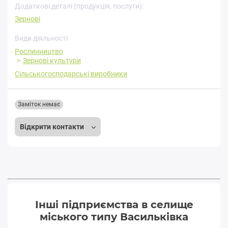
Додаткові деталі (продукція, послуги):
Зернові
Види діяльності
Рослинництво
Зернові культури
Сільськогосподарські виробники
Заміток немає
Відкрити контакти
Інші підприємства в селище
міського типу Васильківка