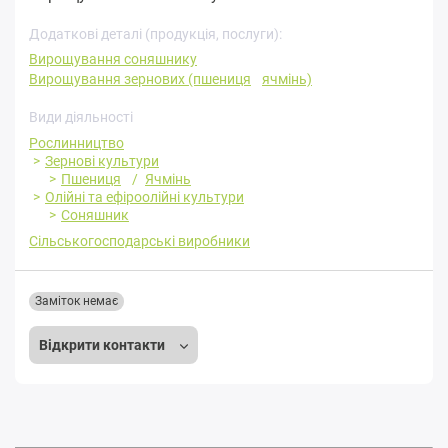
Додаткові деталі (продукція, послуги):
Вирощування соняшнику
Вирощування зернових (пшениця
ячмінь)
Види діяльності
Рослинництво
Зернові культури
Пшениця
Ячмінь
Олійні та ефіроолійні культури
Соняшник
Сільськогосподарські виробники
Заміток немає
Відкрити контакти