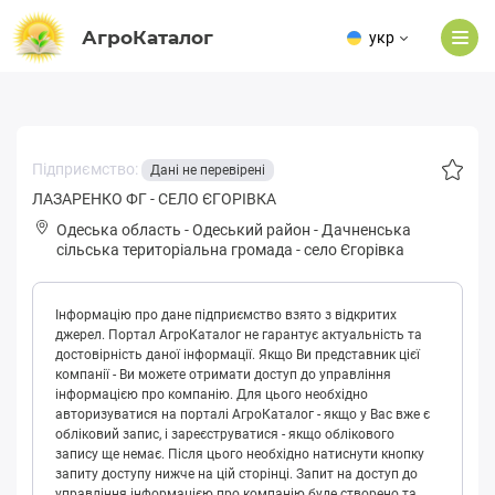
АгроКаталог
укр
Підприємство:
Дані не перевірені
ЛАЗАРЕНКО ФГ - СЕЛО ЄГОРІВКА
Одеська область
-
Одеський район
-
Дaчнeнськa
сільська територіальна громада
-
село Єгорівка
Інформацію про дане підприємство взято з відкритих
джерел. Портал АгроКаталог не гарантує актуальність та
достовірність даної інформації. Якщо Ви представник цієї
компанії - Ви можете отримати доступ до управління
інформацією про компанію. Для цього необхідно
авторизуватися на порталі АгроКаталог - якщо у Вас вже є
обліковий запис, і зареєструватися - якщо облікового
запису ще немає. Після цього необхідно натиснути кнопку
запиту доступу нижче на цій сторінці. Запит на доступ до
управління інформацією про компанію буде створено та