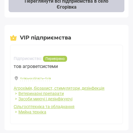
Переглянути всі підприємства в село
Єгорівка
VIP підприємства
Підприємство:
Перевірено
тов агроветсистеми
Київська область
-
Київ
Агрохімія, біозахист, стимулятори, дезінфекція
Ветеринарні препарати
Засоби миючі і дезінфікуючі
Сільгосптехніка та обладнання
Мийна техніка