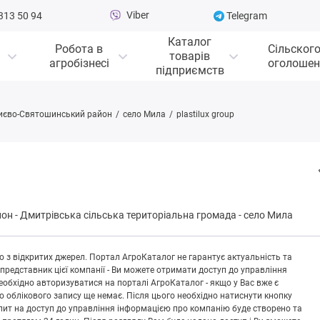
Viber
313 50 94
Telegram
Каталог
Робота в
Сільског
товарів
агробізнесі
оголошен
підприємств
иєво-Святошинський район
село Мила
plastilux group
йон
-
Дмитpівськa сільська територіальна громада
-
село Мила
 з відкритих джерел. Портал АгроКаталог не гарантує актуальність та
 представник цієї компанії - Ви можете отримати доступ до управління
обхідно авторизуватися на порталі АгроКаталог - якщо у Вас вже є
що облікового запису ще немає. Після цього необхідно натиснути кнопку
Запит на доступ до управління інформацією про компанію буде створено та