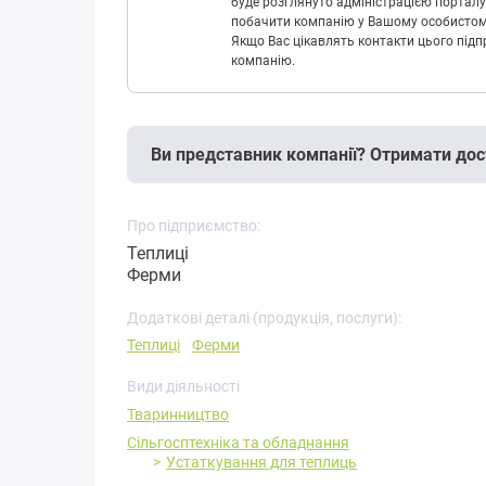
буде розглянуто адміністрацією порталу
побачити компанію у Вашому особистому 
Якщо Вас цікавлять контакти цього підп
компанію.
Ви представник компанії? Отримати дос
Про підприємство:
Теплиці
Ферми
Додаткові деталі (продукція, послуги):
Теплиці
Ферми
Види діяльності
Тваринництво
Сільгосптехніка та обладнання
Устаткування для теплиць