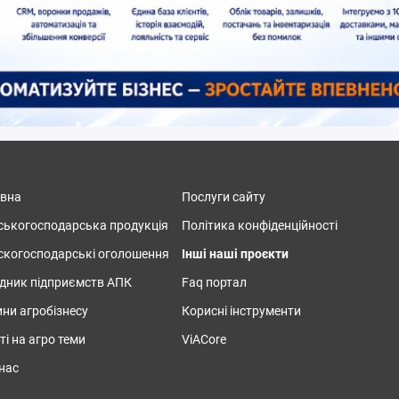
овна
Послуги сайту
ськогосподарська продукція
Політика конфіденційності
скогосподарські оголошення
Інші наші проєкти
дник підприємств АПК
Faq портал
ни агробізнесу
Корисні інструменти
ті на агро теми
ViACore
нас