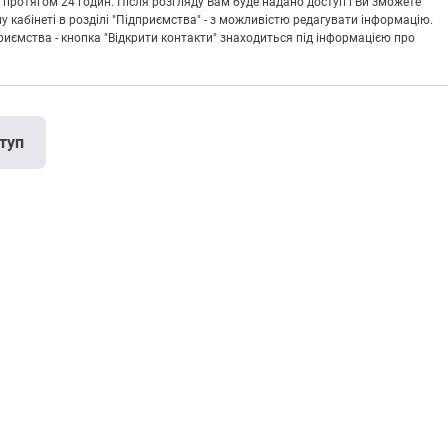
 протягом 24 годин. Після розгляду Вам буде надано доступ і Ви зможете
кабінеті в розділі "Підприємства" - з можливістю редагувати інформацію.
риємства - кнопка "Відкрити контакти" знаходиться під інформацією про
туп