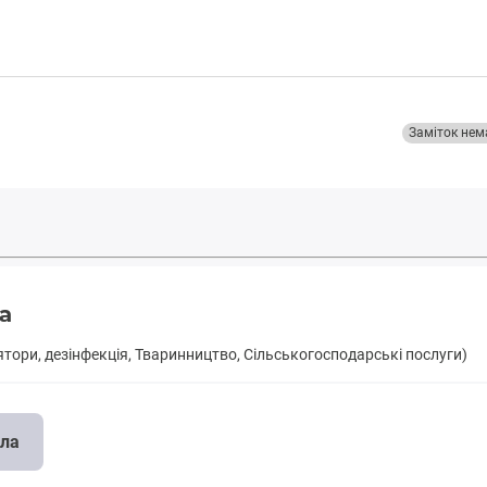
Заміток нем
а
лятори, дезінфекція, Тваринництво, Сільськогосподарські послуги)
ила