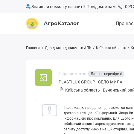
Знайшли помилку на сайті? Повідомте нам:
099 
АгроКаталог
Про нас
Головна
Довідник підприємств АПК
Київська область
К
Підприємство:
Дані не перевірені
PLASTILUX GROUP - СЕЛО МИЛА
Київська область
-
Бучанський ра
Інформацію про дане підприємство взято
достовірність даної інформації. Якщо Ви
інформацією про компанію. Для цього не
обліковий запис, і зареєструватися - як
запиту доступу нижче на цій сторінці. 