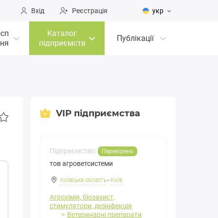
Вхід
Реєстрація
укр
осп
Каталог
Публікації
ня
підприємств
VIP підприємства
Підприємство:
Перевірено
тов агроветсистеми
Київська область
-
Київ
Агрохімія, біозахист,
стимулятори, дезінфекція
Ветеринарні препарати