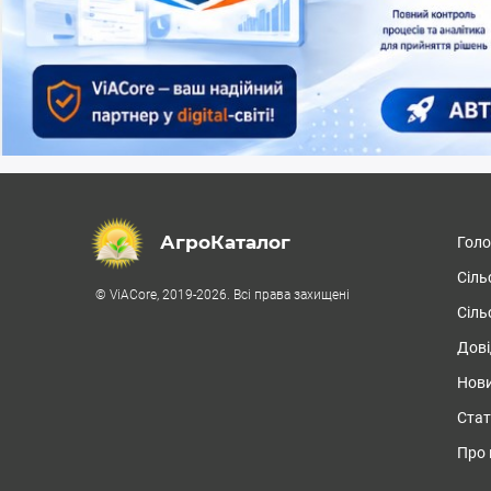
АгроКаталог
Гол
Сіль
© ViACore, 2019-2026. Всі права захищені
Сіль
Дові
Нови
Стат
Про 