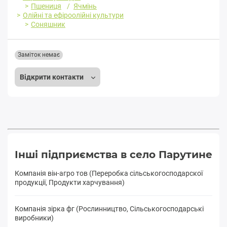
Пшениця
Ячмінь
Олійні та ефіроолійні культури
Соняшник
Заміток немає
Відкрити контакти
Інші підприємства в село Парутине
Компанія він-агро тов (Переробка cільськогосподарскої
продукції, Продукти харчування)
Компанія зірка фг (Рослинництво, Сільськогосподарські
виробники)