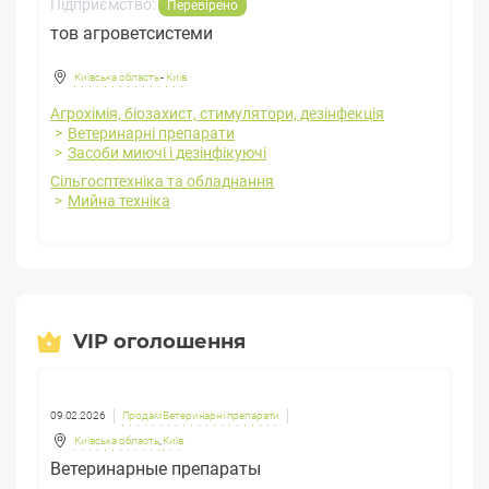
Підприємство:
Перевірено
тов агроветсистеми
Київська область
-
Київ
Агрохімія, біозахист, стимулятори, дезінфекція
Ветеринарні препарати
Засоби миючі і дезінфікуючі
Сільгосптехніка та обладнання
Мийна техніка
VIP оголошення
09.02.2026
Продам Ветеринарні препарати
Київська область
,
Київ
Ветеринарные препараты