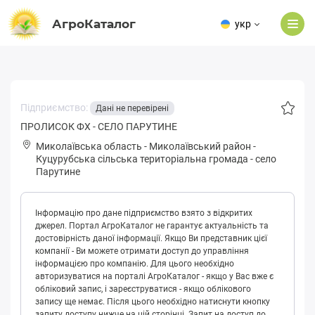
АгроКаталог
укр
Підприємство:
Дані не перевірені
ПРОЛИСОК ФХ - СЕЛО ПАРУТИНЕ
Миколаївська область
-
Миколаївський район
-
Куцуpубськa сільська територіальна громада
-
село
Парутине
Інформацію про дане підприємство взято з відкритих
джерел. Портал АгроКаталог не гарантує актуальність та
достовірність даної інформації. Якщо Ви представник цієї
компанії - Ви можете отримати доступ до управління
інформацією про компанію. Для цього необхідно
авторизуватися на порталі АгроКаталог - якщо у Вас вже є
обліковий запис, і зареєструватися - якщо облікового
запису ще немає. Після цього необхідно натиснути кнопку
запиту доступу нижче на цій сторінці. Запит на доступ до