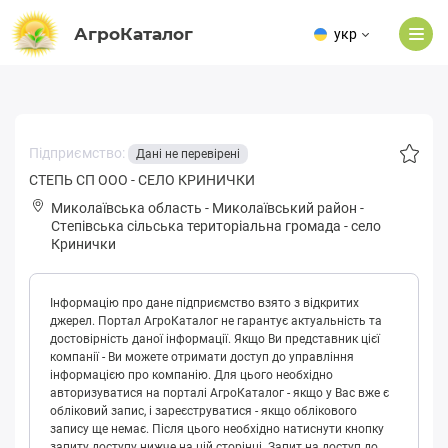
АгроКаталог
укр
Підприємство:
Дані не перевірені
СТЕПЬ СП ООО - СЕЛО КРИНИЧКИ
Миколаївська область
-
Миколаївський район
-
Стeпівськa сільська територіальна громада
-
село
Кринички
Інформацію про дане підприємство взято з відкритих
джерел. Портал АгроКаталог не гарантує актуальність та
достовірність даної інформації. Якщо Ви представник цієї
компанії - Ви можете отримати доступ до управління
інформацією про компанію. Для цього необхідно
авторизуватися на порталі АгроКаталог - якщо у Вас вже є
обліковий запис, і зареєструватися - якщо облікового
запису ще немає. Після цього необхідно натиснути кнопку
запиту доступу нижче на цій сторінці. Запит на доступ до