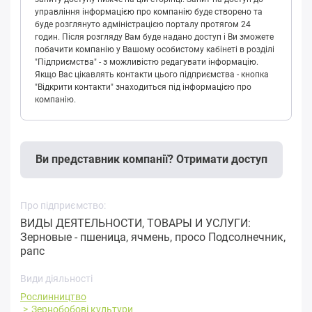
управління інформацією про компанію буде створено та
буде розглянуто адміністрацією порталу протягом 24
годин. Після розгляду Вам буде надано доступ і Ви зможете
побачити компанію у Вашому особистому кабінеті в розділі
"Підприємства" - з можливістю редагувати інформацію.
Якщо Вас цікавлять контакти цього підприємства - кнопка
"Відкрити контакти" знаходиться під інформацією про
компанію.
Ви представник компанії? Отримати доступ
Про підприємство:
ВИДЫ ДЕЯТЕЛЬНОСТИ, ТОВАРЫ И УСЛУГИ:
Зерновые - пшеница, ячмень, просо Подсолнечник,
рапс
Види діяльності
Рослинництво
Зернобобові культури