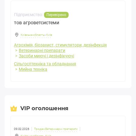
Підприємство:
Перевірено
тов агроветсистеми
Київська область
-
Київ
Агрохімія, біозахист, стимулятори, дезінфекція
Ветеринарні препарати
Засоби миючі і дезінфікуючі
Сільгосптехніка та обладнання
Мийна техніка
VIP оголошення
09.02.2026
Продам Ветеринарні препарати
Київська область
,
Київ