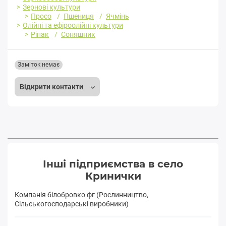
Зернові культури
Просо
Пшениця
Ячмінь
Олійні та ефіроолійні культури
Ріпак
Соняшник
Заміток немає
Відкрити контакти
Інші підприємства в село
Кринички
Компанія білобровко фг (Рослинництво,
Сільськогосподарські виробники)