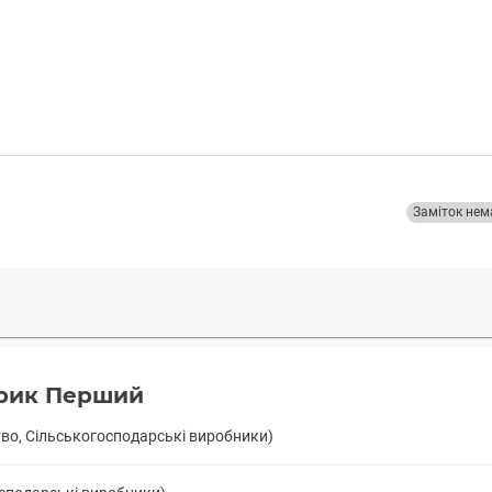
Заміток нем
брик Перший
тво, Сільськогосподарські виробники)