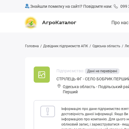
Знайшли помилку на сайті? Повідомте нам:
099 
АгроКаталог
Про нас
Головна
Довідник підприємств АПК
Одеська область
Лю
Підприємство:
Дані не перевірені
СТРІЛЕЦЬ ФГ - СЕЛО БОБРИК ПЕРШИ
Одеська область
-
Подільський ра
Перший
Інформацію про дане підприємство взято
достовірність даної інформації. Якщо Ви
інформацією про компанію. Для цього не
обліковий запис, і зареєструватися - як