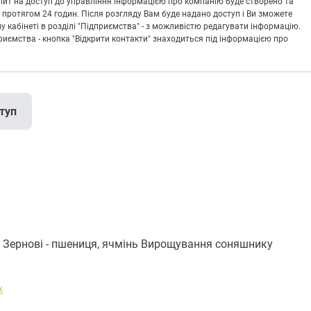
Запит на доступ до управління інформацією про компанію буде створено та
 протягом 24 годин. Після розгляду Вам буде надано доступ і Ви зможете
кабінеті в розділі "Підприємства" - з можливістю редагувати інформацію.
риємства - кнопка "Відкрити контакти" знаходиться під інформацією про
туп
ернові - пшениця, ячмінь Вирощування соняшнику
х