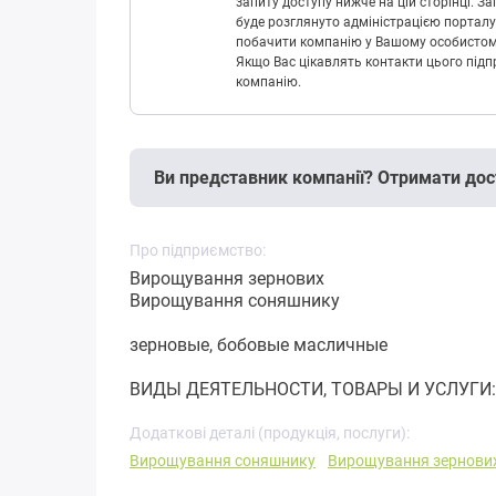
запиту доступу нижче на цій сторінці. 
буде розглянуто адміністрацією порталу
побачити компанію у Вашому особистому 
Якщо Вас цікавлять контакти цього підп
компанію.
Ви представник компанії? Отримати дос
Про підприємство:
Вирощування зернових
Вирощування соняшнику
зерновые, бобовые масличные
ВИДЫ ДЕЯТЕЛЬНОСТИ, ТОВАРЫ И УСЛУГИ: З
Додаткові деталі (продукція, послуги):
Вирощування соняшнику
Вирощування зернови