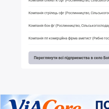
Компанія олена і к сфг (Рослинництво, Сільськог
Компанія стрілець сфг (Рослинництво, Сільськог
Компанія бон фг (Рослинництво, Сільськогоспода
Компанія пп комерційна фірма аметист (Рибне го
Переглянути всі підприємства в село Б