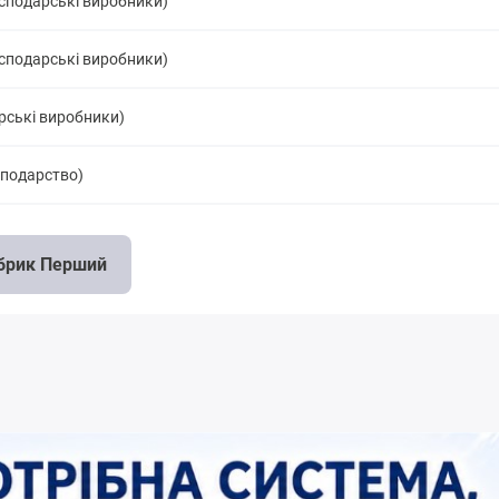
осподарські виробники)
осподарські виробники)
рські виробники)
сподарство)
обрик Перший