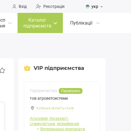
Вхід
Реєстрація
укр
осп
Каталог
Публікації
ня
підприємств
VIP підприємства
Підприємство:
Перевірено
тов агроветсистеми
Київська область
-
Київ
Агрохімія, біозахист,
стимулятори, дезінфекція
Ветеринарні препарати