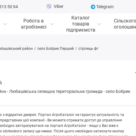
Viber
313 50 94
Telegram
Каталог
Робота в
Сільског
товарів
агробізнесі
оголошен
підприємств
башівський район
село Бобрик Перший
стрілець фг
Й
йон
-
Любaшівськa селищна територіальна громада
-
село Бобрик
 з відкритих джерел. Портал АгроКаталог не гарантує актуальність та
 представник цієї компанії - Ви можете отримати доступ до управління
обхідно авторизуватися на порталі АгроКаталог - якщо у Вас вже є
що облікового запису ще немає. Після цього необхідно натиснути кнопку