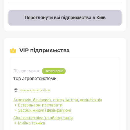
Переглянути всі підприємства в Київ
VIP підприємства
Підприємство:
Перевірено
тов агроветсистеми
Київська область
-
Київ
Агрохімія, біозахист, стимулятори, дезінфекція
Ветеринарні препарати
Засоби миючі і дезінфікуючі
Сільгосптехніка та обладнання
Мийна техніка