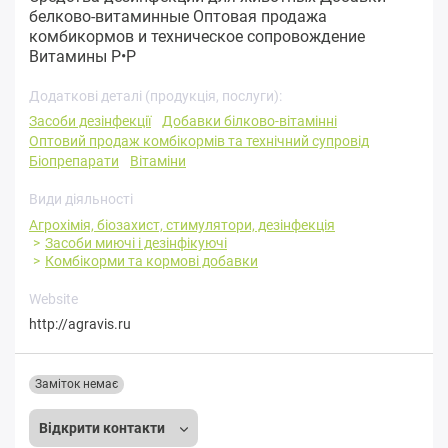
белково-витаминные Оптовая продажа
комбикормов и техническое сопровождение
Витамины Р•Р
Додаткові деталі (продукція, послуги):
Засоби дезінфекції
Добавки білково-вітамінні
Оптовий продаж комбікормів та технічний супровід
Біопрепарати
Вітаміни
Види діяльності
Агрохімія, біозахист, стимулятори, дезінфекція
Засоби миючі і дезінфікуючі
Комбікорми та кормові добавки
Website
http://agravis.ru
Заміток немає
Відкрити контакти