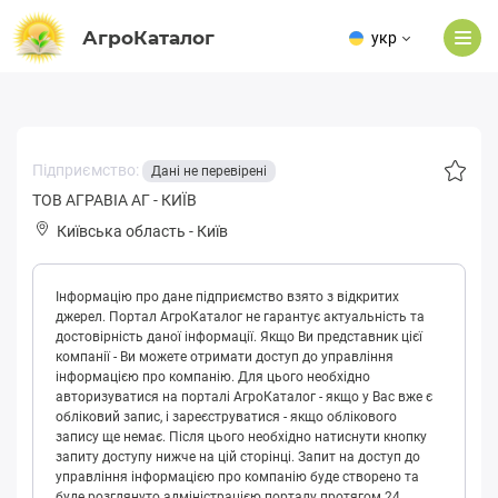
АгроКаталог
укр
Підприємство:
Дані не перевірені
ТОВ АГРАВІА АГ - КИЇВ
Київська область
-
Київ
Інформацію про дане підприємство взято з відкритих
джерел. Портал АгроКаталог не гарантує актуальність та
достовірність даної інформації. Якщо Ви представник цієї
компанії - Ви можете отримати доступ до управління
інформацією про компанію. Для цього необхідно
авторизуватися на порталі АгроКаталог - якщо у Вас вже є
обліковий запис, і зареєструватися - якщо облікового
запису ще немає. Після цього необхідно натиснути кнопку
запиту доступу нижче на цій сторінці. Запит на доступ до
управління інформацією про компанію буде створено та
буде розглянуто адміністрацією порталу протягом 24