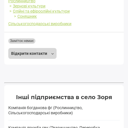
Рослинництво
Зернові культури
Олійні та ефіроолійні культури
Соняшник
Сільськогосподарські виробники
Заміток немає
Відкрити контакти
Інші підприємства в село Зоря
Компанія богданова фг (Рослинництво,
Сільськогосподарські виробники)
Компанія дружба свк (Тваринництво, Переробка