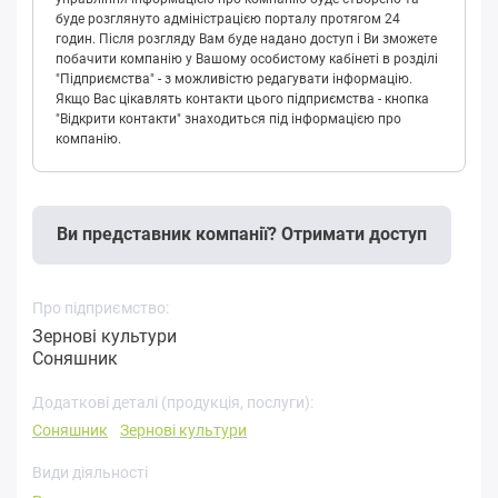
буде розглянуто адміністрацією порталу протягом 24
годин. Після розгляду Вам буде надано доступ і Ви зможете
побачити компанію у Вашому особистому кабінеті в розділі
"Підприємства" - з можливістю редагувати інформацію.
Якщо Вас цікавлять контакти цього підприємства - кнопка
"Відкрити контакти" знаходиться під інформацією про
компанію.
Ви представник компанії? Отримати доступ
Про підприємство:
Зернові культури
Соняшник
Додаткові деталі (продукція, послуги):
Соняшник
Зернові культури
Види діяльності