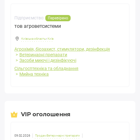
Підприємство:
Перевірено
тов агроветсистеми
Київська область
-
Київ
Агрохімія, біозахист, стимулятори, дезінфекція
Ветеринарні препарати
Засоби миючі і дезінфікуючі
Сільгосптехніка та обладнання
Мийна техніка
VIP оголошення
09.02.2026
Продам Ветеринарні препарати