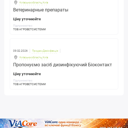
Київська область
,
Київ
Ветеринарные препараты
Ціну уточнюйте
Підприємство:
ТОВ АГРОВЕТСИСТЕМИ
09.02.2026
Продам Дезінфекція
Київська область
,
Київ
Пропонуємо засіб дизинфікуючий Біоконтакт
Ціну уточнюйте
Підприємство:
ТОВ АГРОВЕТСИСТЕМИ