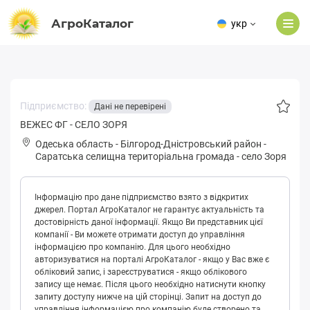
АгроКаталог
укр
Підприємство:
Дані не перевірені
ВЕЖЕС ФГ - СЕЛО ЗОРЯ
Одеська область
-
Білгород-Дністровський район
-
Сapaтськa селищна територіальна громада
-
село Зоря
Інформацію про дане підприємство взято з відкритих
джерел. Портал АгроКаталог не гарантує актуальність та
достовірність даної інформації. Якщо Ви представник цієї
компанії - Ви можете отримати доступ до управління
інформацією про компанію. Для цього необхідно
авторизуватися на порталі АгроКаталог - якщо у Вас вже є
обліковий запис, і зареєструватися - якщо облікового
запису ще немає. Після цього необхідно натиснути кнопку
запиту доступу нижче на цій сторінці. Запит на доступ до
управління інформацією про компанію буде створено та