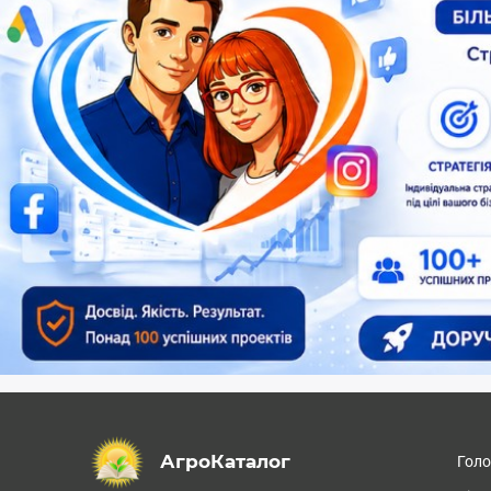
АгроКаталог
Гол