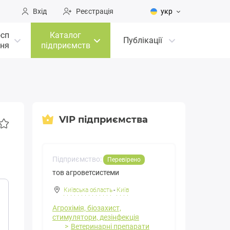
Вхід
Реєстрація
укр
осп
Каталог
Публікації
ня
підприємств
VIP підприємства
Підприємство:
Перевірено
тов агроветсистеми
Київська область
-
Київ
Агрохімія, біозахист,
стимулятори, дезінфекція
Ветеринарні препарати