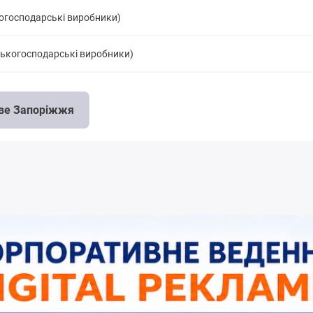
когосподарські виробники)
ьськогосподарські виробники)
ове Запоріжжя