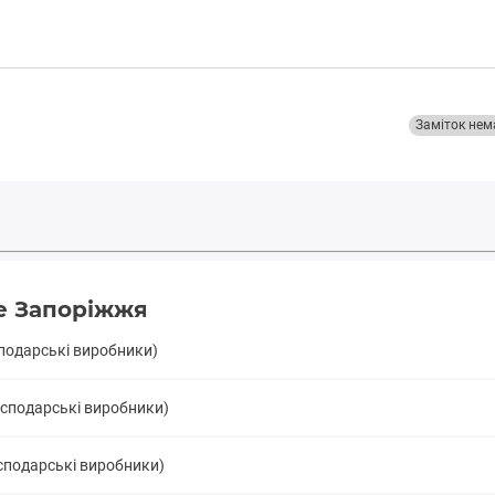
Заміток нем
ве Запоріжжя
сподарські виробники)
осподарські виробники)
сподарські виробники)