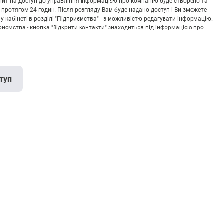
Запит на доступ до управління інформацією про компанію буде створено та
 протягом 24 годин. Після розгляду Вам буде надано доступ і Ви зможете
кабінеті в розділі "Підприємства" - з можливістю редагувати інформацію.
риємства - кнопка "Відкрити контакти" знаходиться під інформацією про
туп