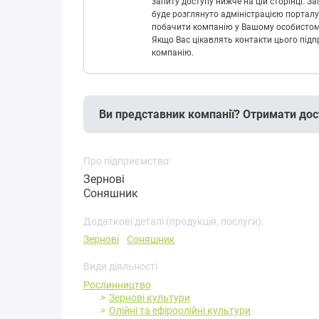
запиту доступу нижче на цій сторінці. 
буде розглянуто адміністрацією порталу
побачити компанію у Вашому особистому 
Якщо Вас цікавлять контакти цього підп
компанію.
Ви представник компанії? Отримати дос
Про підприємство:
Зернові
Соняшник
Додаткові деталі (продукція, послуги):
Зернові
Соняшник
Види діяльності
Рослинництво
Зернові культури
Олійні та ефіроолійні культури