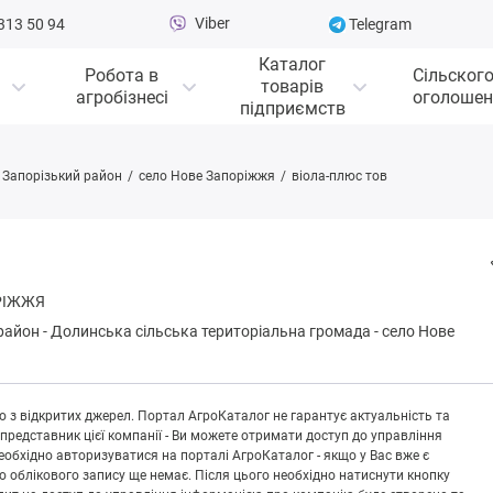
Viber
313 50 94
Telegram
Каталог
Робота в
Сільског
товарів
агробізнесі
оголошен
підприємств
Запорізький район
село Нове Запоріжжя
віола-плюс тов
ОРІЖЖЯ
район
-
Дoлинськa сільська територіальна громада
-
село Нове
 з відкритих джерел. Портал АгроКаталог не гарантує актуальність та
 представник цієї компанії - Ви можете отримати доступ до управління
обхідно авторизуватися на порталі АгроКаталог - якщо у Вас вже є
що облікового запису ще немає. Після цього необхідно натиснути кнопку