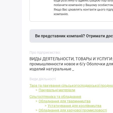
буде розглянуто адміністрацією порталу
побачити компанію у Вашому особистому 
Якщо Вас цікавлять контакти цього підп
компанію.
Ви представник компанії? Отримати дос
Про підприємство:
ВИДЫ ДЕЯТЕЛЬНОСТИ, ТОВАРЫ И УСЛУГИ: 
промышленности новое и б/у Оболочки дл
изделий натуральные _
Види діяльності
Тара та пакування сільськогосподарської продукц
Пакувальні матеріали
Сільгосптехніка та обладнання
Обладнання для тваринництва
Устаткування для кролівництва
Обладнання для харчової промисловості