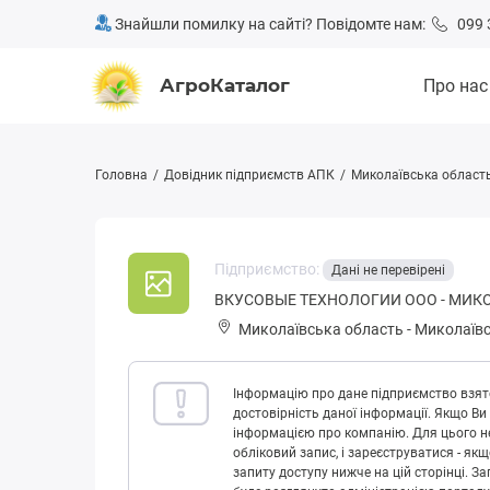
Знайшли помилку на сайті? Повідомте нам:
099 
АгроКаталог
Про нас
Головна
Довідник підприємств АПК
Миколаївська област
Підприємство:
Дані не перевірені
ВКУСОВЫЕ ТЕХНОЛОГИИ ООО - МИК
Миколаївська область
-
Миколаївс
Інформацію про дане підприємство взято
достовірність даної інформації. Якщо Ви
інформацією про компанію. Для цього не
обліковий запис, і зареєструватися - як
запиту доступу нижче на цій сторінці. 