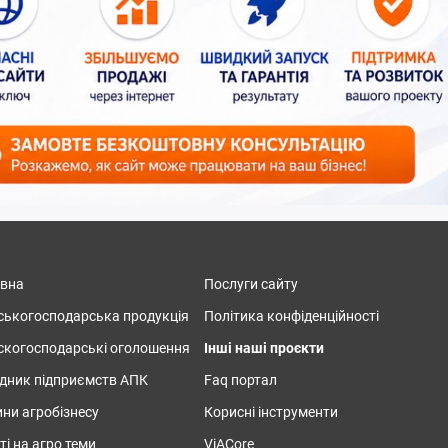
овна
Послуги сайту
ськогосподарська продукція
Політика конфіденційності
скогосподарські оголошення
Інші наші проєкти
дник підприємств АПК
Faq портал
ни агробізнесу
Корисні інструменти
ті на агро теми
ViACore