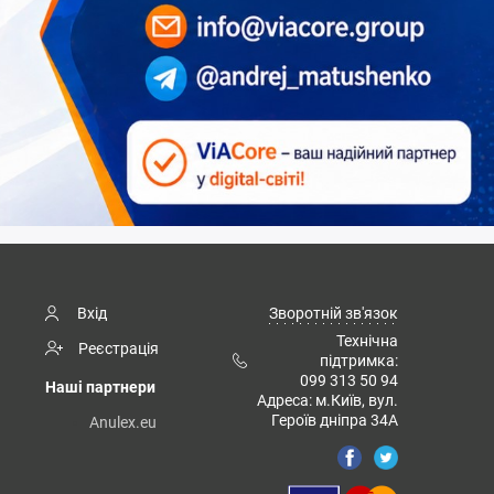
Вхід
Зворотній зв'язок
Технічна
Реєстрація
підтримка:
099 313 50 94
Наші партнери
Адреса: м.Київ, вул.
Героїв дніпра 34А
Anulex.eu