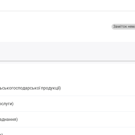
Заміток нем
льськогосподарської продукції)
ослуги)
ладнання)