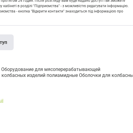
 протягом 24 годин. Після розгляду Вам буде надано доступ і Ви зможете
кабінеті в розділі "Підприємства" - з можливістю редагувати інформацію.
риємства - кнопка "Відкрити контакти" знаходиться під інформацією про
туп
Оборудование для мясоперерабатывающей
я колбасных изделий полиамидные Оболочки для колбасн
ії