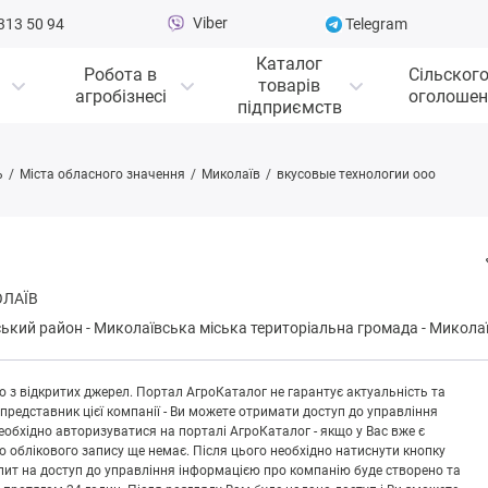
Viber
313 50 94
Telegram
Каталог
Робота в
Сільског
товарів
агробізнесі
оголошен
підприємств
ь
Міста обласного значення
Миколаїв
вкусовые технологии ооо
ОЛАЇВ
ький район
-
Микoлaївськa міська територіальна громада
-
Микола
 з відкритих джерел. Портал АгроКаталог не гарантує актуальність та
 представник цієї компанії - Ви можете отримати доступ до управління
обхідно авторизуватися на порталі АгроКаталог - якщо у Вас вже є
що облікового запису ще немає. Після цього необхідно натиснути кнопку
Запит на доступ до управління інформацією про компанію буде створено та