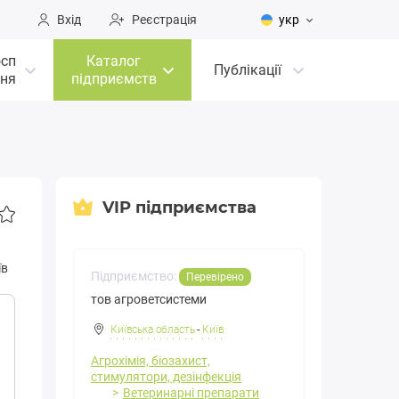
Вхід
Реєстрація
укр
осп
Каталог
Публікації
ня
підприємств
VIP підприємства
їв
Підприємство:
Перевірено
тов агроветсистеми
Київська область
-
Київ
Агрохімія, біозахист,
стимулятори, дезінфекція
Ветеринарні препарати