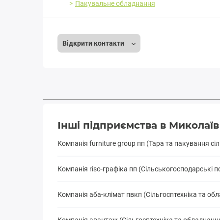
Пакувальне обладнання
Відкрити контакти
Інші підприємства в Миколаїв
Компанія furniture group пп (Тара та пакування сі
Компанія riso-графіка пп (Сільськогосподарські п
Компанія аба-клімат пвкп (Сільгосптехніка та об