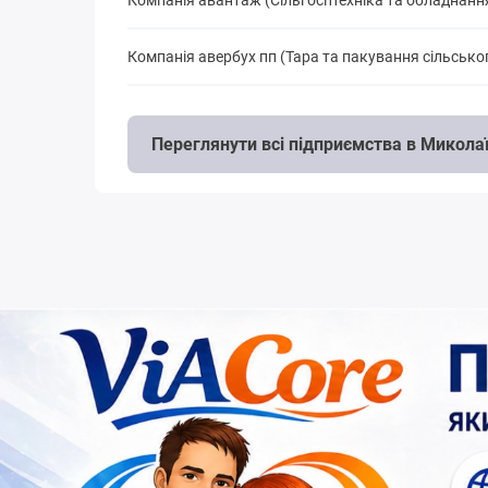
Компанія авантаж (Сільгосптехніка та обладнанн
Компанія авербух пп (Тара та пакування сільсько
Переглянути всі підприємства в Микола