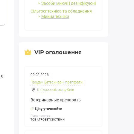
Засоби миючі і дезінфікуючі
Сільгосптехніка та обладнання
Мийна техніка
VIP оголошення
09.02.2026
ых
Продам Ветеринарні препарати
Київська область
,
Київ
Ветеринарные препараты
Ціну уточнюйте
Підприємство:
ТОВ АГРОВЕТСИСТЕМИ