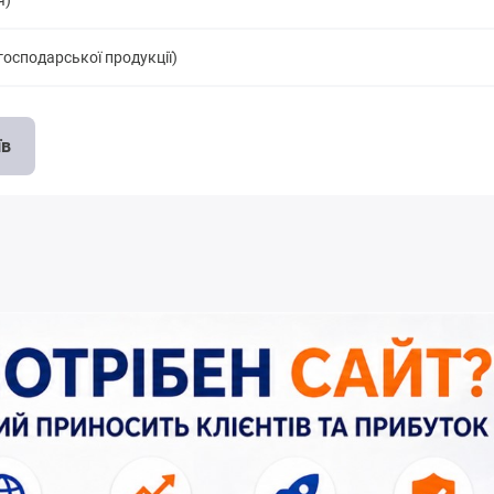
я)
господарської продукції)
їв