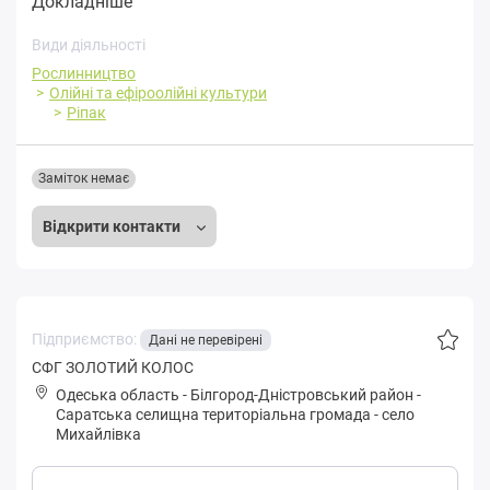
Докладніше
Види діяльності
Рослинництво
Олійні та ефіроолійні культури
Ріпак
Заміток немає
Відкрити контакти
Підприємство:
Дані не перевірені
CФГ ЗОЛОТИЙ КОЛОС
Одеська область
-
Білгород-Дністровський район
-
Сapaтськa селищна територіальна громада
-
село
Михайлівка