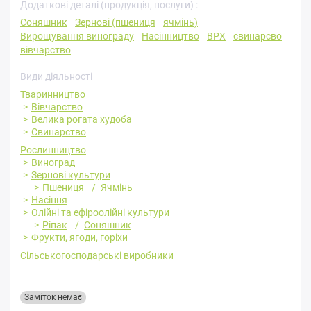
Додаткові деталі (продукція, послуги) :
Соняшник
Зернові (пшениця
ячмінь)
Вирощування винограду
Насінництво
ВРХ
свинарсво
вівчарство
Види діяльності
Тваринництво
Вівчарство
Велика рогата худоба
Свинарство
Рослинництво
Виноград
Зернові культури
Пшениця
Ячмінь
Насіння
Олійні та ефіроолійні культури
Ріпак
Соняшник
Фрукти, ягоди, горіхи
Сільськогосподарські виробники
Заміток немає