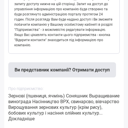
запиту доступу нижче на цій сторінці. Запит на доступ до
управління інформацією про компанію буде створено та
буде розглянуто адміністрацією порталу протягом 24
годин. Після розгляду Вам буде надано доступ і Ви зможете
побачити компанію у Вашому особистому кабінеті в розділі
"Підприємства" - з можливістю редагувати інформацію.
Якщо Вас цікавлять контакти цього підприємства - кнопка
"Відкрити контакти" знаходиться під інформацією про
компанію.
Ви представник компанії? Отримати доступ
Про підприємство:
Зернові (пшениця, ячмінь) Соняшник Выращивание
винограда Насінництво ВРХ, свинарсво, вівчарство
Вирощування зернових культур (крім рису),
бобових культур і насіння олійних культур...
Докладніше