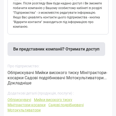
годин. Після розгляду Вам буде надано доступ і Ви зможете
побачити компанію у Вашому особистому кабінеті в розділі
"Підприємства" - з можливістю редагувати інформацію.
Якщо Вас цікавлять контакти цього підприємства - кнопка
"Відкрити контакти" знаходиться під інформацією про
компанію.
Ви представник компанії? Отримати доступ
Про підприємство:
Обприскувачі Мийки високого тиску Мінітрактори-
косарки Садові подрібнювачі Мотокультиватори...
Докладніше
Додаткові деталі (продукція, послуги) :
Обприскувачі
Мийки високого тиску
Мінітрактори-косарки
Садові подрібнювачі
Мотокультиватори