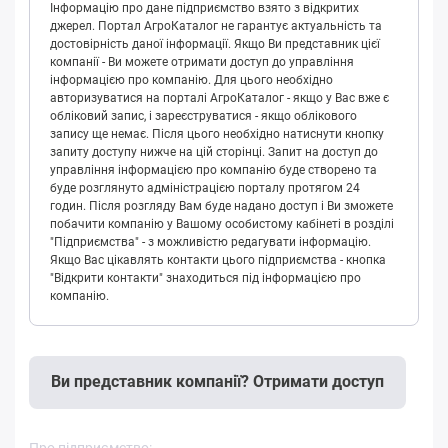
Інформацію про дане підприємство взято з відкритих
джерел. Портал АгроКаталог не гарантує актуальність та
достовірність даної інформації. Якщо Ви представник цієї
компанії - Ви можете отримати доступ до управління
інформацією про компанію. Для цього необхідно
авторизуватися на порталі АгроКаталог - якщо у Вас вже є
обліковий запис, і зареєструватися - якщо облікового
запису ще немає. Після цього необхідно натиснути кнопку
запиту доступу нижче на цій сторінці. Запит на доступ до
управління інформацією про компанію буде створено та
буде розглянуто адміністрацією порталу протягом 24
годин. Після розгляду Вам буде надано доступ і Ви зможете
побачити компанію у Вашому особистому кабінеті в розділі
"Підприємства" - з можливістю редагувати інформацію.
Якщо Вас цікавлять контакти цього підприємства - кнопка
"Відкрити контакти" знаходиться під інформацією про
компанію.
Ви представник компанії? Отримати доступ
Про підприємство: