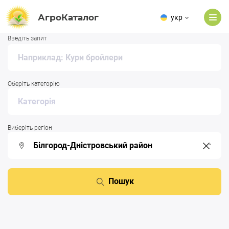
АгроКаталог
укр
Введіть запит
Оберіть категорію
Виберіть регіон
Пошук