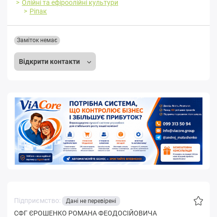
Олійні та ефіроолійні культури
Ріпак
Заміток немає
Відкрити контакти
Підприємство:
Дані не перевірені
CФГ ЄРОШЕНКО РОМАНА ФЕОДОСIЙОВИЧА