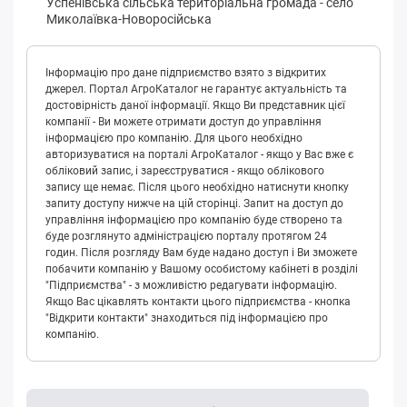
Успeнівськa сільська територіальна громада
-
село
Миколаївка-Новоросійська
Інформацію про дане підприємство взято з відкритих
джерел. Портал АгроКаталог не гарантує актуальність та
достовірність даної інформації. Якщо Ви представник цієї
компанії - Ви можете отримати доступ до управління
інформацією про компанію. Для цього необхідно
авторизуватися на порталі АгроКаталог - якщо у Вас вже є
обліковий запис, і зареєструватися - якщо облікового
запису ще немає. Після цього необхідно натиснути кнопку
запиту доступу нижче на цій сторінці. Запит на доступ до
управління інформацією про компанію буде створено та
буде розглянуто адміністрацією порталу протягом 24
годин. Після розгляду Вам буде надано доступ і Ви зможете
побачити компанію у Вашому особистому кабінеті в розділі
"Підприємства" - з можливістю редагувати інформацію.
Якщо Вас цікавлять контакти цього підприємства - кнопка
"Відкрити контакти" знаходиться під інформацією про
компанію.