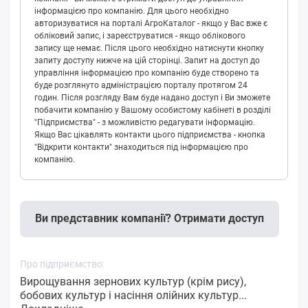
інформацією про компанію. Для цього необхідно
авторизуватися на порталі АгроКаталог - якщо у Вас вже є
обліковий запис, і зареєструватися - якщо облікового
запису ще немає. Після цього необхідно натиснути кнопку
запиту доступу нижче на цій сторінці. Запит на доступ до
управління інформацією про компанію буде створено та
буде розглянуто адміністрацією порталу протягом 24
годин. Після розгляду Вам буде надано доступ і Ви зможете
побачити компанію у Вашому особистому кабінеті в розділі
"Підприємства" - з можливістю редагувати інформацію.
Якщо Вас цікавлять контакти цього підприємства - кнопка
"Відкрити контакти" знаходиться під інформацією про
компанію.
Ви представник компанії? Отримати доступ
Про підприємство:
Вирощування зернових культур (крім рису),
бобових культур і насіння олійних культур...