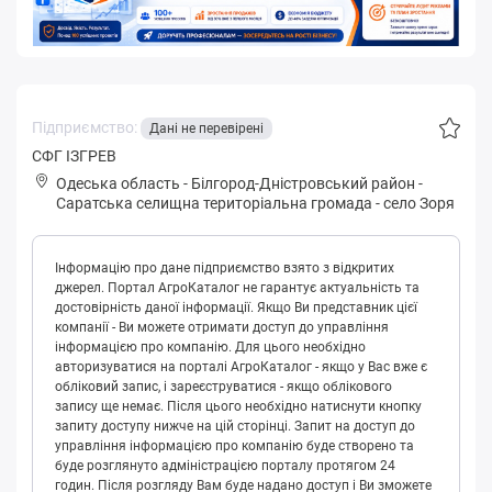
Підприємство:
Дані не перевірені
CФГ IЗГРЕВ
Одеська область
-
Білгород-Дністровський район
-
Сapaтськa селищна територіальна громада
-
село Зоря
Інформацію про дане підприємство взято з відкритих
джерел. Портал АгроКаталог не гарантує актуальність та
достовірність даної інформації. Якщо Ви представник цієї
компанії - Ви можете отримати доступ до управління
інформацією про компанію. Для цього необхідно
авторизуватися на порталі АгроКаталог - якщо у Вас вже є
обліковий запис, і зареєструватися - якщо облікового
запису ще немає. Після цього необхідно натиснути кнопку
запиту доступу нижче на цій сторінці. Запит на доступ до
управління інформацією про компанію буде створено та
буде розглянуто адміністрацією порталу протягом 24
годин. Після розгляду Вам буде надано доступ і Ви зможете