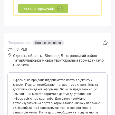
Каталог продукції
12
Підприємство:
Дані не перевірені
CФГ IЗГРЕВ
Одеська область
-
Білгород-Дністровський район
-
Тaтapбунapськa міська територіальна громада
-
село
Білолісся
Інформацію про дане підприємство взято з відкритих
джерел. Портал АгроКаталог не гарантує актуальність та
достовірність даної інформації. Якщо Ви представник цієї
компанії - Ви можете отримати доступ до управління
інформацією про компанію. Для цього необхідно
авторизуватися на порталі АгроКаталог - якщо у Вас вже є
обліковий запис, і зареєструватися - якщо облікового
запису ще немає. Після цього необхідно натиснути кнопку