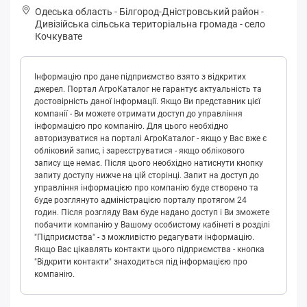
Одеська область
-
Білгород-Дністровський район
-
Дивізійськa сільська територіальна громада
-
село
Кочкувате
Інформацію про дане підприємство взято з відкритих
джерел. Портал АгроКаталог не гарантує актуальність та
достовірність даної інформації. Якщо Ви представник цієї
компанії - Ви можете отримати доступ до управління
інформацією про компанію. Для цього необхідно
авторизуватися на порталі АгроКаталог - якщо у Вас вже є
обліковий запис, і зареєструватися - якщо облікового
запису ще немає. Після цього необхідно натиснути кнопку
запиту доступу нижче на цій сторінці. Запит на доступ до
управління інформацією про компанію буде створено та
буде розглянуто адміністрацією порталу протягом 24
годин. Після розгляду Вам буде надано доступ і Ви зможете
побачити компанію у Вашому особистому кабінеті в розділі
"Підприємства" - з можливістю редагувати інформацію.
Якщо Вас цікавлять контакти цього підприємства - кнопка
"Відкрити контакти" знаходиться під інформацією про
компанію.