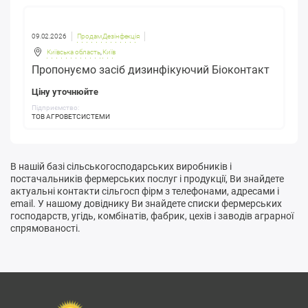
09.02.2026
Продам Дезінфекція
Київська область
,
Київ
Пропонуємо засіб дизинфікуючий Біоконтакт
Ціну уточнюйте
Підприємство:
ТОВ АГРОВЕТСИСТЕМИ
В нашій базі сільськогосподарських виробників і
постачальників фермерських послуг і продукції, Ви знайдете
актуальні контакти сільгосп фірм з телефонами, адресами і
email. У нашому довіднику Ви знайдете списки фермерських
господарств, угідь, комбінатів, фабрик, цехів і заводів аграрної
спрямованості.