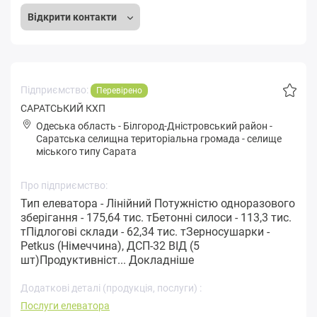
Відкрити контакти
Підприємство:
Перевірено
САРАТСЬКИЙ КХП
Одеська область
-
Білгород-Дністровський район
-
Сapaтськa селищна територіальна громада
-
селище
міського типу Сарата
Про підприємство:
Тип елеватора - Лінійний Потужністю одноразового
зберігання - 175,64 тис. тБетонні силоси - 113,3 тис.
тПідлогові склади - 62,34 тис. тЗерносушарки -
Petkus (Німеччина), ДСП-32 ВІД (5
шт)Продуктивніст...
Докладніше
Додаткові деталі (продукція, послуги) :
Послуги елеватора