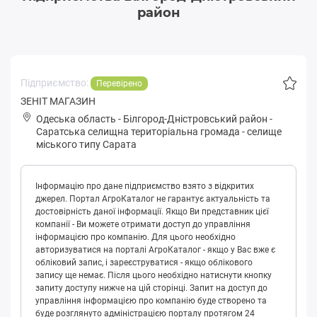
район
Підприємство:
Перевірено
ЗЕНІТ МАГАЗИН
Одеська область
-
Білгород-Дністровський район
-
Сapaтськa селищна територіальна громада
-
селище
міського типу Сарата
Інформацію про дане підприємство взято з відкритих
джерел. Портал АгроКаталог не гарантує актуальність та
достовірність даної інформації. Якщо Ви представник цієї
компанії - Ви можете отримати доступ до управління
інформацією про компанію. Для цього необхідно
авторизуватися на порталі АгроКаталог - якщо у Вас вже є
обліковий запис, і зареєструватися - якщо облікового
запису ще немає. Після цього необхідно натиснути кнопку
запиту доступу нижче на цій сторінці. Запит на доступ до
управління інформацією про компанію буде створено та
буде розглянуто адміністрацією порталу протягом 24