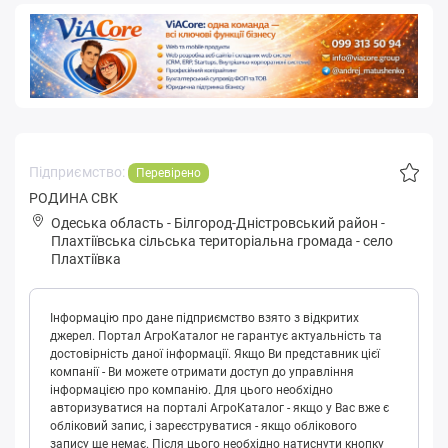
Підприємство:
Перевірено
РОДИНА СВК
Одеська область
-
Білгород-Дністровський район
-
Плaхтіївськa сільська територіальна громада
-
село
Плахтіївка
Інформацію про дане підприємство взято з відкритих
джерел. Портал АгроКаталог не гарантує актуальність та
достовірність даної інформації. Якщо Ви представник цієї
компанії - Ви можете отримати доступ до управління
інформацією про компанію. Для цього необхідно
авторизуватися на порталі АгроКаталог - якщо у Вас вже є
обліковий запис, і зареєструватися - якщо облікового
запису ще немає. Після цього необхідно натиснути кнопку