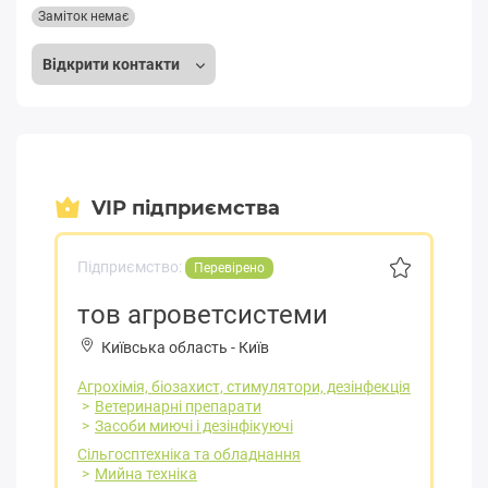
Заміток немає
Відкрити контакти
VIP підприємства
Підприємство:
Перевірено
тов агроветсистеми
Київська область
-
Київ
Агрохімія, біозахист, стимулятори, дезінфекція
Ветеринарні препарати
Засоби миючі і дезінфікуючі
Сільгосптехніка та обладнання
Мийна техніка