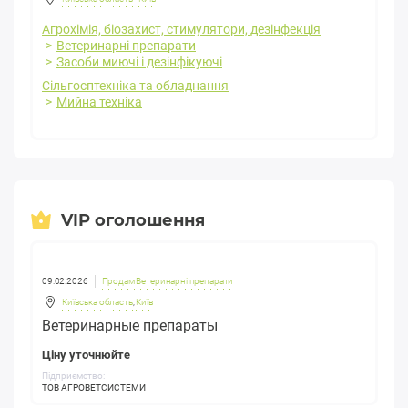
Агрохімія, біозахист, стимулятори, дезінфекція
Ветеринарні препарати
Засоби миючі і дезінфікуючі
Сільгосптехніка та обладнання
Мийна техніка
VIP оголошення
09.02.2026
Продам Ветеринарні препарати
Київська область
,
Київ
Ветеринарные препараты
Ціну уточнюйте
Підприємство:
ТОВ АГРОВЕТСИСТЕМИ