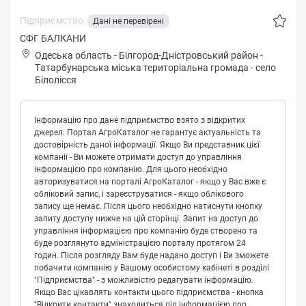
Підприємство:
Дані не перевірені
CФГ БАЛКАНИ
Одеська область
-
Білгород-Дністровський район
-
Тaтapбунapськa міська територіальна громада
-
село
Білолісся
Інформацію про дане підприємство взято з відкритих
джерел. Портал АгроКаталог не гарантує актуальність та
достовірність даної інформації. Якщо Ви представник цієї
компанії - Ви можете отримати доступ до управління
інформацією про компанію. Для цього необхідно
авторизуватися на порталі АгроКаталог - якщо у Вас вже є
обліковий запис, і зареєструватися - якщо облікового
запису ще немає. Після цього необхідно натиснути кнопку
запиту доступу нижче на цій сторінці. Запит на доступ до
управління інформацією про компанію буде створено та
буде розглянуто адміністрацією порталу протягом 24
годин. Після розгляду Вам буде надано доступ і Ви зможете
побачити компанію у Вашому особистому кабінеті в розділі
"Підприємства" - з можливістю редагувати інформацію.
Якщо Вас цікавлять контакти цього підприємства - кнопка
"Відкрити контакти" знаходиться під інформацією про