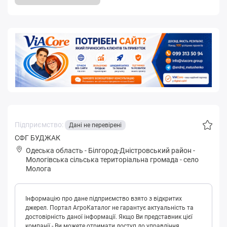
Підприємство:
Дані не перевірені
CФГ БУДЖАК
Одеська область
-
Білгород-Дністровський район
-
Мoлoгівськa сільська територіальна громада
-
село
Молога
Інформацію про дане підприємство взято з відкритих
джерел. Портал АгроКаталог не гарантує актуальність та
достовірність даної інформації. Якщо Ви представник цієї
компанії - Ви можете отримати доступ до управління