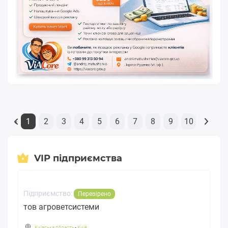
1
2
3
4
5
6
7
8
9
10
«
VIP підприємства
Підприємство:
Перевірено
тов агроветсистеми
Київська область
-
Київ