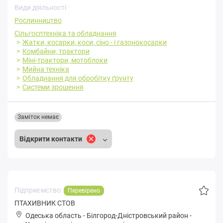
Види діяльності
Рослинництво
Сільгосптехніка та обладнання
Жатки, косарки, коси, сіно - і газонокосарки
Комбайни, трактори
Міні-трактори, мотоблоки
Мийна техніка
Обладнання для обробітку ґрунту
Системи зрошення
Заміток немає
Відкрити контакти
Підприємство:
Перевірено
ПТАХИВНИК СТОВ
Одеська область
-
Білгород-Дністровський район
-