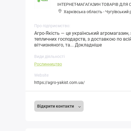
ІНТЕРНЕТ-МАГАГАЗИН ТОВАРІВ ДЛЯ 
Харківська область
-
Чугуївський 
Про підприємство:
Агро-Якість — це український агромагазин, 
тепличних господарств, з доставкою по всій
вітчизняного, та...
Докладніше
Види діяльності
Рослинництво
Website
https://agro-yakist.com.ua/
Відкрити контакти