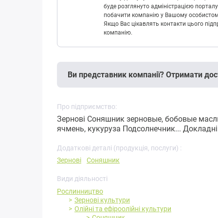
буде розглянуто адміністрацією порталу
побачити компанію у Вашому особистому 
Якщо Вас цікавлять контакти цього підп
компанію.
Ви представник компанії? Отримати дос
Про підприємство:
Зернові Соняшник зерновые, бобовые ма
ячмень, кукуруза Подсолнечник...
Докладн
Додаткові деталі (продукція, послуги) :
Зернові
Соняшник
Види діяльності
Рослинництво
Зернові культури
Олійні та ефіроолійні культури
Соняшник