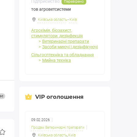
Підприємство:
Перевірено
тов агроветсистеми
Київська область
-
Київ
Агрохімія, біозахист,
стимулятори, дезінфекція
Ветеринарні препарати
Засоби миючі і дезінфікуючі
Сільгосптехніка та обладнання
Мийна техніка
VIP оголошення
ає
09.02.2026
Продам Ветеринарні препарати
Київська область
,
Київ