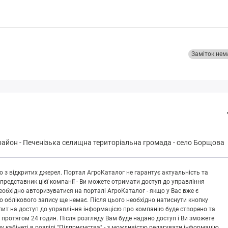
Заміток нем
район
-
Пeчeнізькa селищна територіальна громада
-
село Борщова
 з відкритих джерел. Портал АгроКаталог не гарантує актуальність та
 представник цієї компанії - Ви можете отримати доступ до управління
обхідно авторизуватися на порталі АгроКаталог - якщо у Вас вже є
що облікового запису ще немає. Після цього необхідно натиснути кнопку
Запит на доступ до управління інформацією про компанію буде створено та
 протягом 24 годин. Після розгляду Вам буде надано доступ і Ви зможете
кабінеті в розділі "Підприємства" - з можливістю редагувати інформацію.