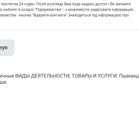
 протягом 24 годин. Після розгляду Вам буде надано доступ і Ви зможете
кабінеті в розділі "Підприємства" - з можливістю редагувати інформацію.
риємства - кнопка "Відкрити контакти" знаходиться під інформацією про
туп
сличные ВИДЫ ДЕЯТЕЛЬНОСТИ, ТОВАРЫ И УСЛУГИ: Пшеница
іше