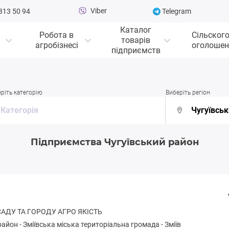
Viber
313 50 94
Telegram
Каталог
Робота в
Сільског
товарів
агробізнесі
оголошен
підприємств
ріть категорію
Виберіть регіон
Підприємства Чугуївський район
САДУ ТА ГОРОДУ АГРО ЯКІСТЬ
район
-
Зміївськa міська територіальна громада
-
Зміїв