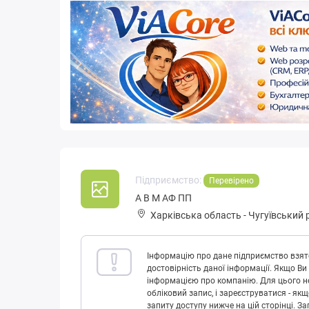
Підприємство:
Перевірено
А В М АФ ПП
Харківська область
-
Чугуївський 
Інформацію про дане підприємство взято
достовірність даної інформації. Якщо Ви
інформацією про компанію. Для цього не
обліковий запис, і зареєструватися - як
запиту доступу нижче на цій сторінці. 