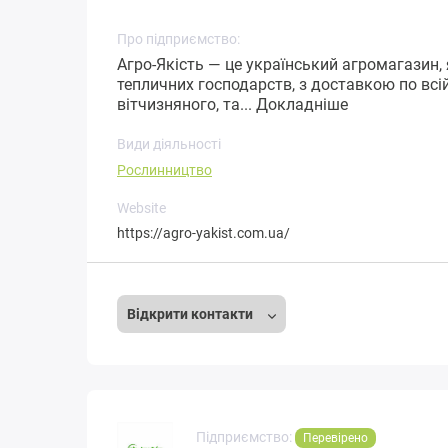
Про підприємство:
Агро-Якість — це український агромагазин, 
тепличних господарств, з доставкою по всій
вітчизняного, та...
Докладніше
Види діяльності
Рослинництво
Website
https://agro-yakist.com.ua/
Відкрити контакти
Підприємство:
Перевірено