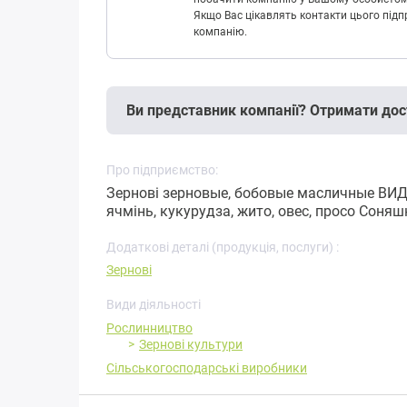
Якщо Вас цікавлять контакти цього підп
компанію.
Ви представник компанії? Отримати дос
Про підприємство:
Зернові зерновые, бобовые масличные ВИ
ячмінь, кукурудза, жито, овес, просо Соняшн
Додаткові деталі (продукція, послуги) :
Зернові
Види діяльності
Рослинництво
Зернові культури
Сільськогосподарські виробники