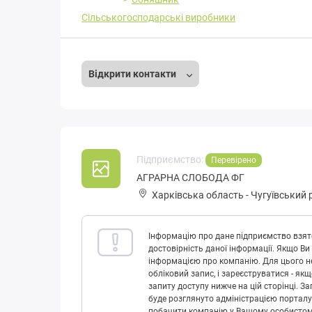
Сільськогосподарські виробники
Відкрити контакти
Підприємство:
Перевірено
АГРАРНА СЛОБОДА ФГ
Харківська область
-
Чугуївський 
Інформацію про дане підприємство взято
достовірність даної інформації. Якщо Ви
інформацією про компанію. Для цього не
обліковий запис, і зареєструватися - як
запиту доступу нижче на цій сторінці. 
буде розглянуто адміністрацією порталу
побачити компанію у Вашому особистому 