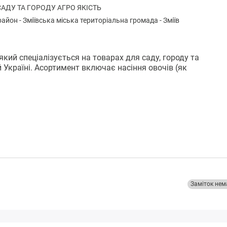
САДУ ТА ГОРОДУ АГРО ЯКІСТЬ
район
-
Зміївськa міська територіальна громада
-
Зміїв
який спеціалізується на товарах для саду, городу та
 Україні. Асортимент включає насіння овочів (як
Заміток нем