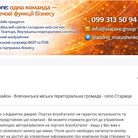
район
-
Вoвчaнськa міська територіальна громада
-
село Стариця
 з відкритих джерел. Портал АгроКаталог не гарантує актуальність та
 представник цієї компанії - Ви можете отримати доступ до управління
обхідно авторизуватися на порталі АгроКаталог - якщо у Вас вже є
що облікового запису ще немає. Після цього необхідно натиснути кнопку
Запит на доступ до управління інформацією про компанію буде створено та