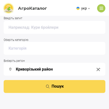
АгроКаталог
укр
Введіть запит
Оберіть категорію
Виберіть регіон
Пошук