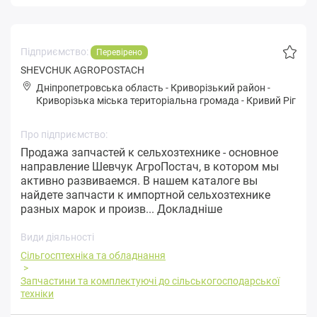
Підприємство:
Перевірено
SHEVCHUK AGROPOSTACH
Дніпропетровська область
-
Криворізький район
-
Кpивopізькa міська територіальна громада
-
Кривий Ріг
Про підприємство:
Продажа запчастей к сельхозтехнике - основное
направление Шевчук АгроПостач, в котором мы
активно развиваемся. В нашем каталоге вы
найдете запчасти к импортной сельхозтехнике
разных марок и произв...
Докладніше
Види діяльності
Сільгосптехніка та обладнання
Запчастини та комплектуючі до сільськогосподарської
техніки