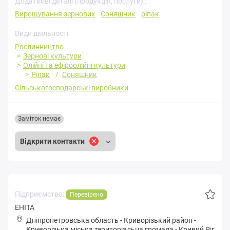
Додаткові деталі (продукція, послуги) :
Вирощування зернових
Соняшник
ріпак
Види діяльності
Рослинництво
Зернові культури
Олійні та ефіроолійні культури
Ріпак
Соняшник
Сільськогосподарські виробники
Заміток немає
Відкрити контакти
Підприємство:
Перевірено
ЕНІТА
Дніпропетровська область
-
Криворізький район
-
Кpивopізькa міська територіальна громада
-
Кривий Ріг