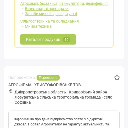
Агрохімія, біозахист, стимулятори, дезінфекція
Ветеринарні препарати
Засоби миючі і дезінфікуючі
Сільгосптехніка та обладнання
Мийна техніка
Каталог продукції
12
Підприємство:
Перевірено
АГРОФІРМА - ХРИСТОФОРІВСЬКЕ ТОВ
Дніпропетровська область
-
Криворізький район
-
Лoзувaтськa сільська територіальна громада
-
село
Софіївка
Інформацію про дане підприємство взято з відкритих
джерел. Портал АгроКаталог не гарантує актуальність та