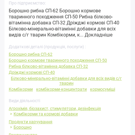
Про підприємство:
Борошно рибна СП-62 Борошно кормове
тваринного походження СП-50 Рибна білково-
вітамінна добавка СП-32 Дріжджі кормові СП-40
Білково-мінерально-вітамінні добавки для всіх
видів с/г тварин Комбікорми, к...
Докладніше
Додаткові деталі (продукція, послуги) :
Борошно рибна СП-62
Борошно кормове тваринного походження СП-50
Рибна білково-вітамінна добавка СП-32
Дріжджі кормові СП-40
Білково-мінерально-вітамінні добавки для всіх видів с/г
тварин
Комбікорми
комбікорми-концентрати
кормосуміші
Види діяльності
Агрохімія, біозахист, стимулятори, дезінфекція
Комбікорми та кормові добавки
Продукти харчування
Борошно
Рослинництво