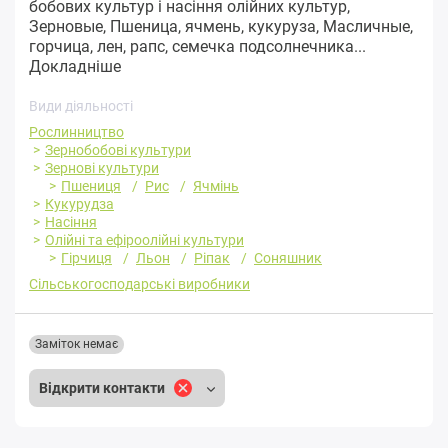
бобових культур і насіння олійних культур,
Зерновые, Пшеница, ячмень, кукуруза, Масличные,
горчица, лен, рапс, семечка подсолнечника...
Докладніше
Види діяльності
Рослинництво
Зернобобові культури
Зернові культури
Пшениця
Рис
Ячмінь
Кукурудза
Насіння
Олійні та ефіроолійні культури
Гірчиця
Льон
Ріпак
Соняшник
Сільськогосподарські виробники
Заміток немає
Відкрити контакти