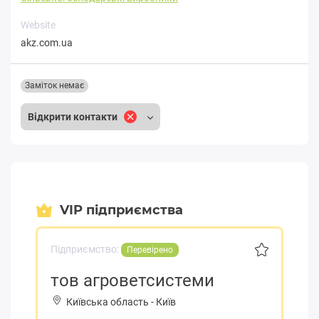
Website
akz.com.ua
Заміток немає
Відкрити контакти
VIP підприємства
Підприємство:
Перевірено
тов агроветсистеми
Київська область
-
Київ