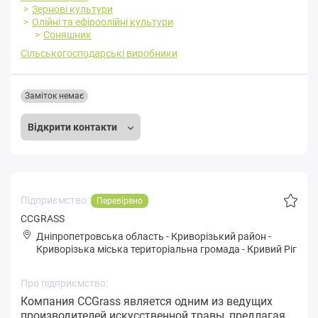
Зернові культури
Олійні та ефіроолійні культури
Соняшник
Сільськогосподарські виробники
Заміток немає
Відкрити контакти
Підприємство:
Перевірено
CCGRASS
Дніпропетровська область
-
Криворізький район
-
Кpивopізькa міська територіальна громада
-
Кривий Ріг
Про підприємство:
Компания CCGrass является одним из ведущих
производителей искусственной травы, предлагая