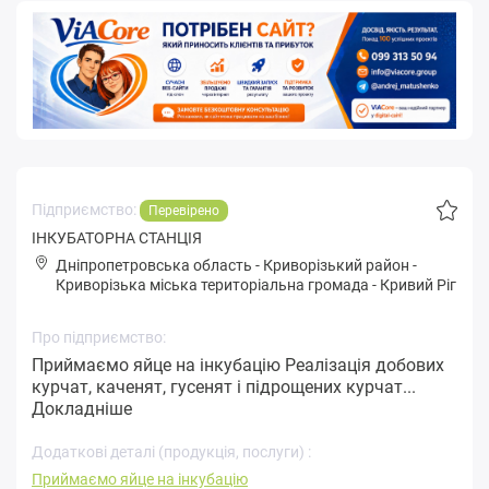
Підприємство:
Перевірено
ІНКУБАТОРНА СТАНЦІЯ
Дніпропетровська область
-
Криворізький район
-
Кpивopізькa міська територіальна громада
-
Кривий Ріг
Про підприємство:
Приймаємо яйце на інкубацію Реалізація добових
курчат, каченят, гусенят і підрощених курчат...
Докладніше
Додаткові деталі (продукція, послуги) :
Приймаємо яйце на інкубацію