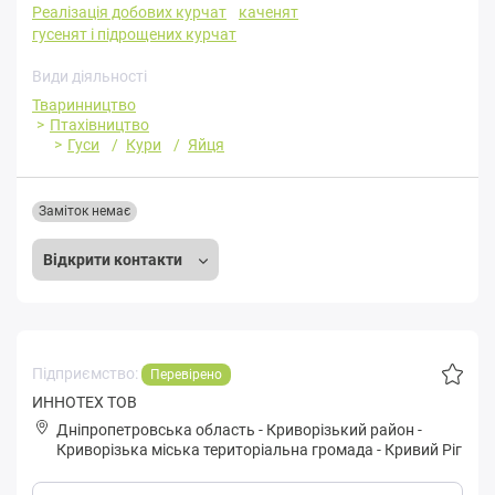
Реалізація добових курчат
каченят
гусенят і підрощених курчат
Види діяльності
Тваринництво
Птахівництво
Гуси
Кури
Яйця
Заміток немає
Відкрити контакти
Підприємство:
Перевірено
ИННОТЕХ ТОВ
Дніпропетровська область
-
Криворізький район
-
Кpивopізькa міська територіальна громада
-
Кривий Ріг