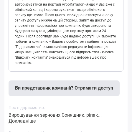
авторизуватися на порталі АгроКаталог - якщо у Вас вже є
обліковий запис, і зареєструватися - якщо облікового
запису ще немає. Після цього необхідно натиснути кнопку
запиту доступу нижче на цій сторінці. Запит на доступ до
управління інформацією про компанію буде створено та
буде розглянуто адміністрацією порталу протягом 24
годин. Після розгляду Вам буде надано доступ і Ви зможете
побачити компанію у Вашому особистому кабінеті в розділі
"Підприємства" - з можливістю редагувати інформацію.
Якщо Вас цікавлять контакти цього підприємства - кнопка
"Відкрити контакти" знаходиться під інформацією про
компанію.
Ви представник компанії? Отримати доступ
Про підприємство:
Вирощування зернових Соняшник, ріпак...
Докладніше