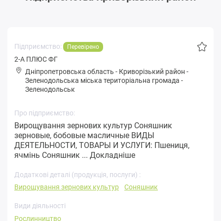
Підприємство:
Перевірено
2-А ПЛЮС ФГ
Дніпропетровська область
-
Криворізький район
-
Зeлeнoдoльськa міська територіальна громада
-
Зеленодольськ
Про підприємство:
Вирощування зернових культур Соняшник
зерновые, бобовые масличные ВИДЫ
ДЕЯТЕЛЬНОСТИ, ТОВАРЫ И УСЛУГИ: Пшениця,
ячмінь Соняшник ...
Докладніше
Додаткові деталі (продукція, послуги) :
Вирощування зернових культур
Соняшник
Види діяльності
Рослинництво