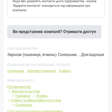
Якщо Вас цікавлять контакти цього підприємства - кнопка
"Відкрити контакти" знаходиться під інформацією про
компанію.
Ви представник компанії? Отримати доступ
Про підприємство:
Зернові (пшениця, ячмінь) Соняшник...
Докладніше
Додаткові деталі (продукція, послуги) :
Соняшник
Зернові (пшениця
ячмінь)
Види діяльності
Рослинництво
Зернові культури
Пшениця
Ячмінь
Олійні та ефіроолійні культури
Соняшник
Сільськогосподарські виробники