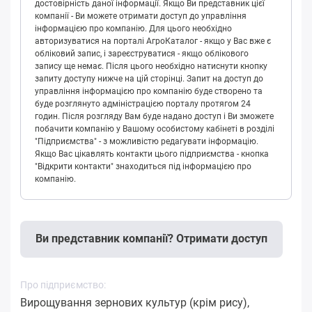
достовірність даної інформації. Якщо Ви представник цієї
компанії - Ви можете отримати доступ до управління
інформацією про компанію. Для цього необхідно
авторизуватися на порталі АгроКаталог - якщо у Вас вже є
обліковий запис, і зареєструватися - якщо облікового
запису ще немає. Після цього необхідно натиснути кнопку
запиту доступу нижче на цій сторінці. Запит на доступ до
управління інформацією про компанію буде створено та
буде розглянуто адміністрацією порталу протягом 24
годин. Після розгляду Вам буде надано доступ і Ви зможете
побачити компанію у Вашому особистому кабінеті в розділі
"Підприємства" - з можливістю редагувати інформацію.
Якщо Вас цікавлять контакти цього підприємства - кнопка
"Відкрити контакти" знаходиться під інформацією про
компанію.
Ви представник компанії? Отримати доступ
Про підприємство:
Вирощування зернових культур (крім рису),