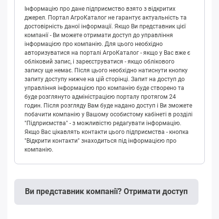
Інформацію про дане підприємство взято з відкритих
джерел. Портал АгроКаталог не гарантує актуальність та
достовірність даної інформації. Якщо Ви представник цієї
компанії - Ви можете отримати доступ до управління
інформацією про компанію. Для цього необхідно
авторизуватися на порталі АгроКаталог - якщо у Вас вже є
обліковий запис, і зареєструватися - якщо облікового
запису ще немає. Після цього необхідно натиснути кнопку
запиту доступу нижче на цій сторінці. Запит на доступ до
управління інформацією про компанію буде створено та
буде розглянуто адміністрацією порталу протягом 24
годин. Після розгляду Вам буде надано доступ і Ви зможете
побачити компанію у Вашому особистому кабінеті в розділі
"Підприємства" - з можливістю редагувати інформацію.
Якщо Вас цікавлять контакти цього підприємства - кнопка
"Відкрити контакти" знаходиться під інформацією про
компанію.
Ви представник компанії? Отримати доступ