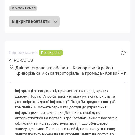
Заміток немає
Відкрити контакти
Підприємство:
Перевірено
АГРО-СОЮЗ
Дніпропетровська область
-
Криворізький район
-
Кpивopізькa міська територіальна громада
-
Кривий Ріг
Інформацію про дане підприємство взято з відкритих
джерел. Портал АгроКаталог не гарантує актуальність та
достовірність даної інформації. Якщо Ви представник цієї
компанії - Ви можете отримати доступ до управління
інформацією про компанію. Для цього необхідно
авторизуватися на порталі АгроКаталог - якщо у Вас вже є
обліковий запис, і зареєструватися - якщо облікового
запису ще немає. Після цього необхідно натиснути кнопку
запиту доступу нижче на цій сторінці. Запит на доступ до