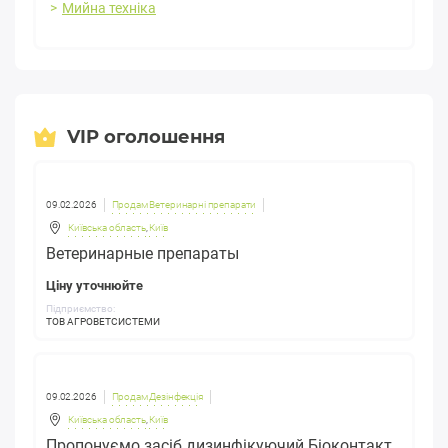
Мийна техніка
VIP оголошення
09.02.2026
Продам Ветеринарні препарати
Київська область
,
Київ
Ветеринарные препараты
Ціну уточнюйте
Підприємство:
ТОВ АГРОВЕТСИСТЕМИ
09.02.2026
Продам Дезінфекція
Київська область
,
Київ
Пропонуємо засіб дизинфікуючий Біоконтакт