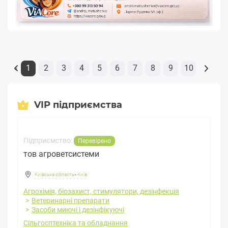
1
2
3
4
5
6
7
8
9
10
«
VIP підприємства
Підприємство:
Перевірено
тов агроветсистеми
Київська область
-
Київ
Агрохімія, біозахист, стимулятори, дезінфекція
Ветеринарні препарати
Засоби миючі і дезінфікуючі
Сільгосптехніка та обладнання