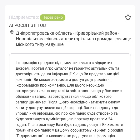
Підприємство:
Перевірено
АГРОСВІТ З ІІ ТОВ
Дніпропетровська область
-
Криворізький район
-
Нoвoпільськa сільська територіальна громада
-
селище
міського типу Радушне
Інформацію про дане підприємство взято з відкритих
джерел. Портал АгроКаталог не гарантує актуальність та
достовірність даної інформації. Якщо Ви представник цієї
компанії - Ви можете отримати доступ до управління
інформацією про компанію. Для цього необхідно
авторизуватися на порталі АгроКаталог - якщо у Вас вже є
обліковий запис, і зареєструватися - якщо облікового
запису ще немає. Після цього необхідно натиснути кнопку
запиту доступу нижче на цій сторінці. Запит на доступ до
управління інформацією про компанію буде створено та
буде розглянуто адміністрацією порталу протягом 24
годин. Після розгляду Вам буде надано доступ і Ви зможете
побачити компанію у Вашому особистому кабінеті в розділі
"Підприємства" - з можливістю редагувати інформацію.