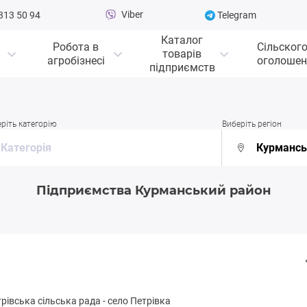
Viber
313 50 94
Telegram
Каталог
Робота в
Сільског
товарів
агробізнесі
оголошен
підприємств
ріть категорію
Виберіть регіон
Підприємства Курманський район
рівська сільська рада
-
село Петрівка