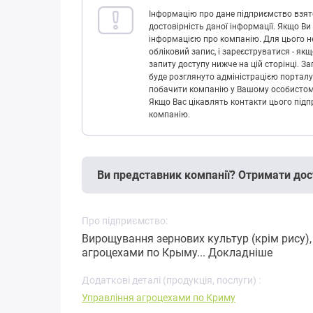
Інформацію про дане підприємство взято
достовірність даної інформації. Якщо Ви
інформацією про компанію. Для цього не
обліковий запис, і зареєструватися - як
запиту доступу нижче на цій сторінці. 
буде розглянуто адміністрацією порталу
побачити компанію у Вашому особистому 
Якщо Вас цікавлять контакти цього підп
компанію.
Ви представник компанії? Отримати дос
Про підприємство:
Вирощування зернових культур (крім рису), 
агроцехами по Крыму...
Докладніше
Додаткові деталі (продукція, послуги) :
Управління агроцехами по Криму