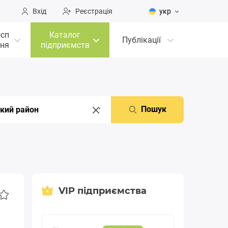
Вхід
Реєстрація
укр
осп
Каталог
Публікації
ня
підприємств
Пошук
VIP підприємства