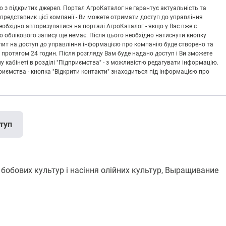
 з відкритих джерел. Портал АгроКаталог не гарантує актуальність та
 представник цієї компанії - Ви можете отримати доступ до управління
обхідно авторизуватися на порталі АгроКаталог - якщо у Вас вже є
що облікового запису ще немає. Після цього необхідно натиснути кнопку
Запит на доступ до управління інформацією про компанію буде створено та
 протягом 24 годин. Після розгляду Вам буде надано доступ і Ви зможете
кабінеті в розділі "Підприємства" - з можливістю редагувати інформацію.
риємства - кнопка "Відкрити контакти" знаходиться під інформацією про
туп
 бобових культур і насіння олійних культур, Выращивание