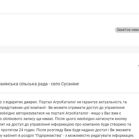
Заміток нем
анінська сільська рада
-
село Сусаніне
 з відкритих джерел. Портал АгроКаталог не гарантує актуальність та
 представник цієї компанії - Ви можете отримати доступ до управління
обхідно авторизуватися на порталі АгроКаталог - якщо у Вас вже є
що облікового запису ще немає. Після цього необхідно натиснути кнопку
Запит на доступ до управління інформацією про компанію буде створено та
 протягом 24 годин. Після розгляду Вам буде надано доступ і Ви зможете
кабінеті в розділі "Підприємства" - з можливістю редагувати інформацію.