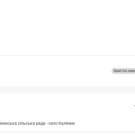
Заміток нем
інінська сільська рада
-
село Калініне