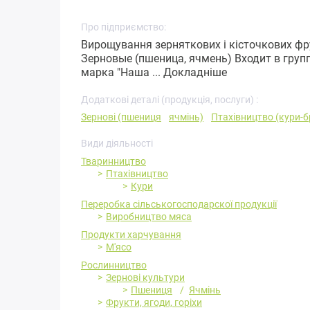
Про підприємство:
Вирощування зерняткових і кісточкових фр
Зерновые (пшеница, ячмень) Входит в гру
марка "Наша ...
Докладніше
Додаткові деталі (продукція, послуги) :
Зернові (пшениця
ячмінь)
Птахівництво (кури-
Види діяльності
Тваринництво
Птахівництво
Кури
Переробка cільськогосподарскої продукції
Виробництво мяса
Продукти харчування
М'ясо
Рослинництво
Зернові культури
Пшениця
Ячмінь
Фрукти, ягоди, горіхи