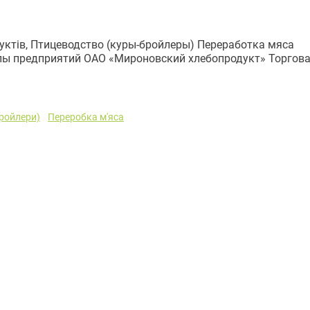
уктів, Птицеводство (куры-бройлеры) Переработка мяса
ппы предприятий ОАО «Мироновский хлебопродукт» Торгов
бройлери)
Переробка м'яса