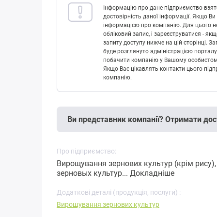
Інформацію про дане підприємство взято
достовірність даної інформації. Якщо Ви
інформацією про компанію. Для цього не
обліковий запис, і зареєструватися - як
запиту доступу нижче на цій сторінці. 
буде розглянуто адміністрацією порталу
побачити компанію у Вашому особистому 
Якщо Вас цікавлять контакти цього підп
компанію.
Ви представник компанії? Отримати дос
Про підприємство:
Вирощування зернових культур (крім рису),
зерновых культур...
Докладніше
Додаткові деталі (продукція, послуги) :
Вирощування зернових культур