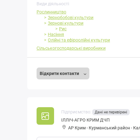
Види діяльності
Рослинництво
Зернобобові культури
Зернові культури
Рис
Насіння
Олійні та ефіроолійні культури
Сільськогосподарські виробники
Відкрити контакти
Підприємство:
Дані не перевірені
ІЛЛІЧ-АГРО КРИМ ДЧП
АР Крим
-
Курманський район
-
Кал