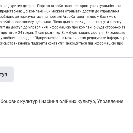
 з відкритих джерел. Портал АгроКаталог не гарантує актуальність та
 представник цієї компанії - Ви можете отримати доступ до управління
обхідно авторизуватися на порталі АгроКаталог - якщо у Вас вже є
що облікового запису ще немає. Після цього необхідно натиснути кнопку
Запит на доступ до управління інформацією про компанію буде створено та
 протягом 24 годин. Після розгляду Вам буде надано доступ і Ви зможете
кабінеті в розділі "Підприємства" - з можливістю редагувати інформацію.
риємства - кнопка "Відкрити контакти" знаходиться під інформацією про
туп
бобових культур і насіння олійних культур, Управление