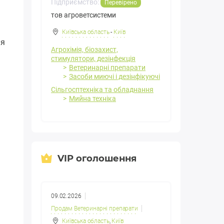
Підприємство:
Перевірено
тов агроветсистеми
Київська область
-
Київ
ая
Агрохімія, біозахист,
стимулятори, дезінфекція
Ветеринарні препарати
Засоби миючі і дезінфікуючі
Сільгосптехніка та обладнання
Мийна техніка
VIP оголошення
09.02.2026
Продам Ветеринарні препарати
Київська область
,
Київ