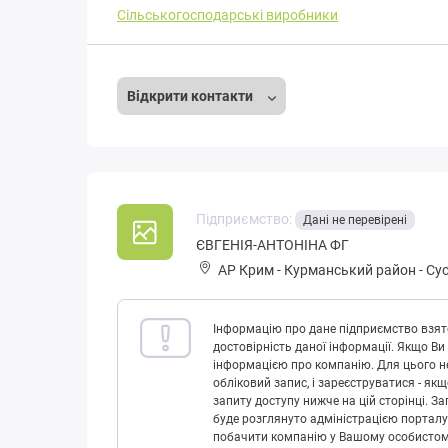
Сільськогосподарські виробники
Відкрити контакти
Підприємство:
Дані не перевірені
ЄВГЕНІЯ-АНТОНІНА ФГ
АР Крим
-
Курманський район
-
Сус
Інформацію про дане підприємство взято
достовірність даної інформації. Якщо Ви
інформацією про компанію. Для цього не
обліковий запис, і зареєструватися - як
запиту доступу нижче на цій сторінці. 
буде розглянуто адміністрацією порталу
побачити компанію у Вашому особистому 