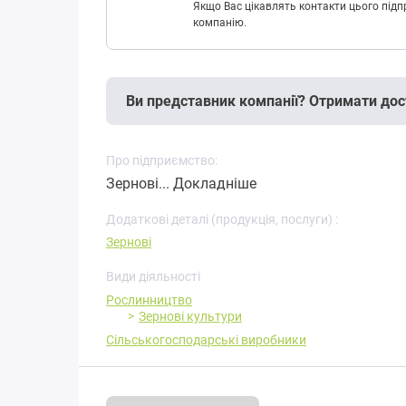
Якщо Вас цікавлять контакти цього підп
компанію.
Ви представник компанії? Отримати дос
Про підприємство:
Зернові...
Докладніше
Додаткові деталі (продукція, послуги) :
Зернові
Види діяльності
Рослинництво
Зернові культури
Сільськогосподарські виробники