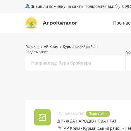
Знайшли помилку на сайті? Повідомте нам:
099 
АгроКаталог
Про нас
Головна
АР Крим
Курманський район
Введіть запит
Обе
Підприємство:
Перевірено
ДРУЖБА НАРОДІВ НОВА ПРАТ
АР Крим
-
Курманський район
-
Пет