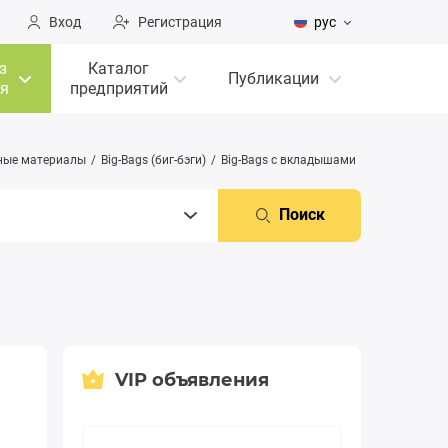
Вход
Регистрация
рус
з
Каталог
Публикации
я
предприятий
чные материалы
Big-Bags (биг-бэги)
Big-Bags с вкладышами
Поиск
VIP объявления