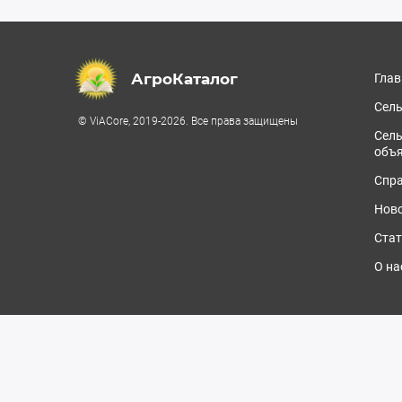
АгроКаталог
Глав
Сель
© ViACore, 2019-2026. Все права защищены
Сел
объ
Спра
Ново
Стат
О на