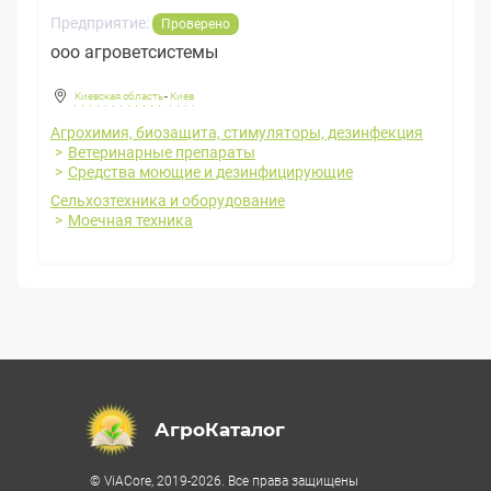
Предприятие:
Проверено
ооо агроветсистемы
Киевская область
-
Киев
Агрохимия, биозащита, стимуляторы, дезинфекция
Ветеринарные препараты
Средства моющие и дезинфицирующие
Сельхозтехника и оборудование
Моечная техника
АгроКаталог
© ViACore, 2019-2026. Все права защищены