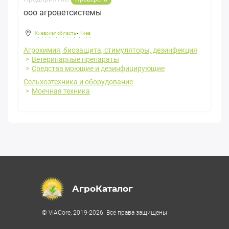
ооо агроветсистемы
Киевская область
-
Киев
Агрохимия, биозащита, стимуляторы, дезинфекция
Ветеринарные препараты
Средства моющие и дезинфицирующие
Сельхозтехника и оборудование
Моечная техника
АгроКаталог
© ViACore, 2019-2026. Все права защищены