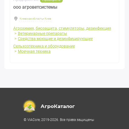
ооо агроветсистемы
Киевская область
-
Киев
Агрохимия, биозащита, стимуляторы, дезинфекция
Ветеринарные препараты
Средства моющие и дезинфицирующие
Сельхозтехника и оборудование
Моечная техника
АгроКаталог
© ViACore, 2019-2026. Все права защищены