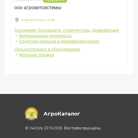
ооо агроветсистемы
Киевская область
-
Киев
Агрохимия, биозащита, стимуляторы, дезинфекция
Ветеринарные препараты
Средства моющие и дезинфицирующие
Сельхозтехника и оборудование
Моечная техника
АгроКаталог
© ViACore, 2019-2026. Все права защищены