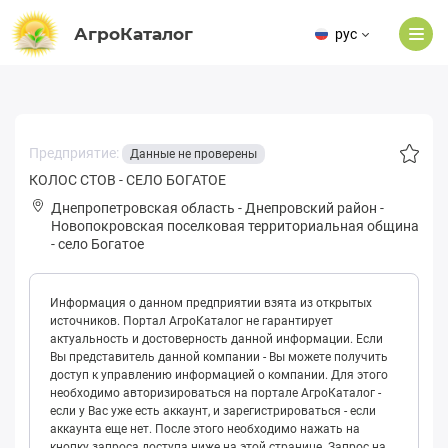
АгроКаталог
рус
Предприятие:
Данные не проверены
КОЛОС СТОВ - СЕЛО БОГАТОЕ
Днепропетровская область
-
Днепровский район
-
Нoвoпoкpoвская поселковая территориальная община
-
село Богатое
Информация о данном предприятии взята из открытых
источников. Портал АгроКаталог не гарантирует
актуальность и достоверность данной информации. Если
Вы представитель данной компании - Вы можете получить
доступ к управлению информацией о компании. Для этого
необходимо авторизироваться на портале АгроКаталог -
если у Вас уже есть аккаунт, и зарегистрироваться - если
аккаунта еще нет. После этого необходимо нажать на
кнопку запроса доступа ниже на этой странице. Запрос на