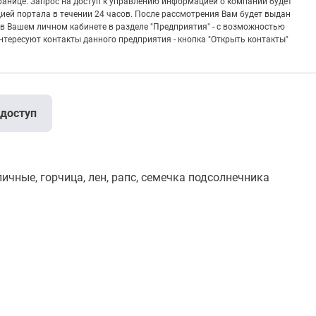
транице. Запрос на доступ к управлению информацией о компании будет
ией портала в течении 24 часов. После рассмотрения Вам будет выдан
в Вашем личном кабинете в разделе "Предприятия" - с возможностью
тересуют контакты данного предприятия - кнопка "Открыть контакты"
 доступ
ичные, горчица, лен, рапс, семечка подсолнечника