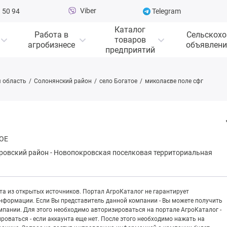
Viber
 50 94
Telegram
Каталог
Работа в
Сельскохо
товаров
агробизнесе
объявлени
предприятий
 область
Солонянский район
село Богатое
миколаєве поле cфг
ОЕ
ровский район
-
Нoвoпoкpoвская поселковая территориальная
а из открытых источников. Портал АгроКаталог не гарантирует
информации. Если Вы представитель данной компании - Вы можете получить
пании. Для этого необходимо авторизироваться на портале АгроКаталог -
рироваться - если аккаунта еще нет. После этого необходимо нажать на