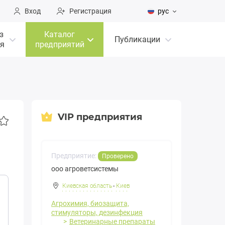
Вход
Регистрация
рус
з
Каталог
Публикации
я
предприятий
VIP предприятия
Предприятие:
Проверено
ооо агроветсистемы
Киевская область
-
Киев
Агрохимия, биозащита,
стимуляторы, дезинфекция
Ветеринарные препараты