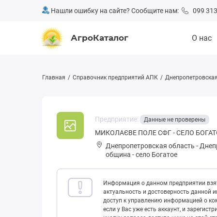
Нашли ошибку на сайте? Сообщите нам:
099 313
АгроКаталог
О нас
Главная
Справочник предприятий АПК
Днепропетровская
Предприятие:
Данные не проверены
МИКОЛАЄВЕ ПОЛЕ CФГ - СЕЛО БОГАТ
Днепропетровская область
-
Днеп
община
-
село Богатое
Информация о данном предприятии взят
актуальность и достоверность данной 
доступ к управлению информацией о ком
если у Вас уже есть аккаунт, и зарегист