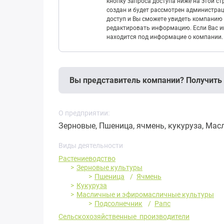
кнопку запроса доступа ниже на этой с
создан и будет рассмотрен администрац
доступ и Вы сможете увидеть компанию 
редактировать информацию. Если Вас ин
находится под информацие о компании.
Вы представитель компании? Получить
О предприятии:
Зерновые, Пшеница, ячмень, кукуруза, Масл
Виды деятельности
Растениеводство
Зерновые культуры
Пшеница
Ячмень
Кукуруза
Масличные и эфиромасличные культуры
Подсолнечник
Рапс
Сельскохозяйственные производители