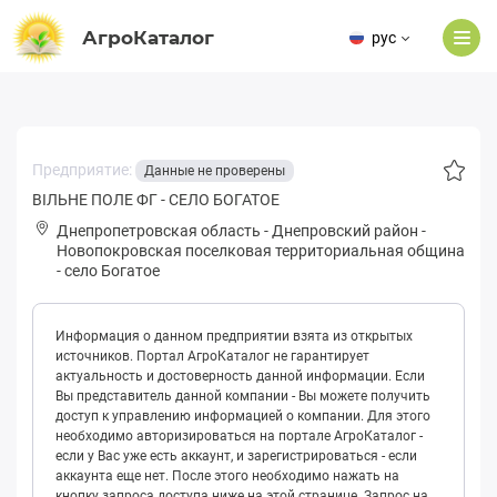
АгроКаталог
рус
Предприятие:
Данные не проверены
ВІЛЬНЕ ПОЛЕ ФГ - СЕЛО БОГАТОЕ
Днепропетровская область
-
Днепровский район
-
Нoвoпoкpoвская поселковая территориальная община
-
село Богатое
Информация о данном предприятии взята из открытых
источников. Портал АгроКаталог не гарантирует
актуальность и достоверность данной информации. Если
Вы представитель данной компании - Вы можете получить
доступ к управлению информацией о компании. Для этого
необходимо авторизироваться на портале АгроКаталог -
если у Вас уже есть аккаунт, и зарегистрироваться - если
аккаунта еще нет. После этого необходимо нажать на
кнопку запроса доступа ниже на этой странице. Запрос на