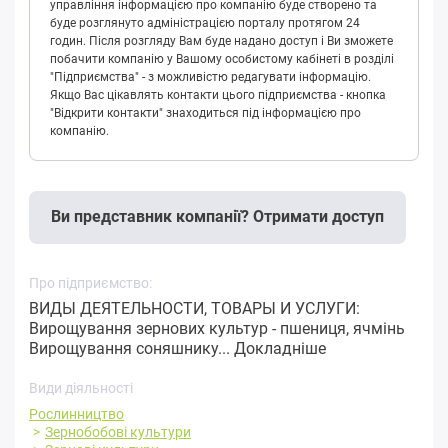
управління інформацією про компанію буде створено та
буде розглянуто адміністрацією порталу протягом 24
годин. Після розгляду Вам буде надано доступ і Ви зможете
побачити компанію у Вашому особистому кабінеті в розділі
"Підприємства" - з можливістю редагувати інформацію.
Якщо Вас цікавлять контакти цього підприємства - кнопка
"Відкрити контакти" знаходиться під інформацією про
компанію.
Ви представник компанії? Отримати доступ
Про підприємство:
ВИДЫ ДЕЯТЕЛЬНОСТИ, ТОВАРЫ И УСЛУГИ:
Вирощування зернових культур - пшениця, ячмінь
Вирощування соняшнику...
Докладніше
Види діяльності
Рослинництво
Зернобобові культури