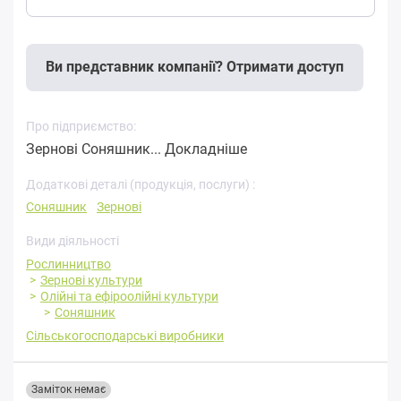
Ви представник компанії? Отримати доступ
Про підприємство:
Зернові Соняшник...
Докладніше
Додаткові деталі (продукція, послуги) :
Соняшник
Зернові
Види діяльності
Рослинництво
Зернові культури
Олійні та ефіроолійні культури
Соняшник
Сільськогосподарські виробники
Заміток немає