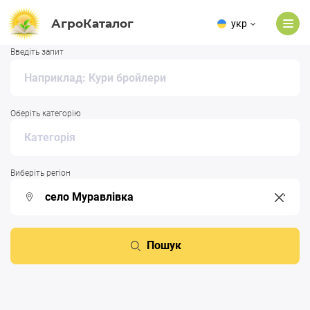
АгроКаталог
укр
Введіть запит
Оберіть категорію
Виберіть регіон
Пошук