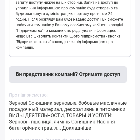
запиту доступу нижче на цій сторінці. Запит на доступ до
управління інформацією про компанію буде створено та
буде розглянуто адміністрацією порталу протягом 24
годин. Після розгляду Вам буде надано доступ і Ви зможете
побачити компанію у Вашому особистому кабінеті в розділі
"Підприємства" - з можливістю редагувати інформацію.
Якщо Вас цікавлять контакти цього підприємства - кнопка
"Відкрити контакти" знаходиться під інформацією про
компанію.
Ви представник компанії? Отримати доступ
Про підприємство:
Зернові Соняшник зерновые, бобовые масличные
посадочный материал, декоративные питомники
ВИДЫ ДЕЯТЕЛЬНОСТИ, ТОВАРЫ И УСЛУГИ:
Зернові - пшениця, ячмінь Соняшник Насіння
багаторічних трав, л...
Докладніше