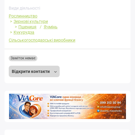
Види діяльності
Рослинництво
Зернові культури
Пшениця
Ячмінь
Кукурудза
Сільськогосподарські виробники
Заміток немає
Відкрити контакти