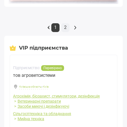
1
2
«
VIP підприємства
Підприємство:
Перевірено
тов агроветсистеми
Київська область
-
Київ
Агрохімія, біозахист, стимулятори, дезінфекція
Ветеринарні препарати
Засоби миючі і дезінфікуючі
Сільгосптехніка та обладнання
Мийна техніка