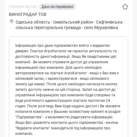
Підприємство:
Дані не перевірені
ВИНОГРАДАР ТОВ
Одеська область
-
Ізмаїльський район
-
Сaф'янівськa
сільська територіальна громада
-
село Муравлівка
Інформацію про дане підприємство взято з відкритих
джерел. Портал АгроКаталог не гарантує актуальність та
достовірність даної інформації. Якщо Ви представник цієї
компанії - Ви можете отримати доступ до управління
інформацією про компанію. Для цього необхідно
авторизуватися на порталі АгроКаталог - якщо у Вас вже є
обліковий запис, і зареєструватися - якщо облікового
запису ще немає. Після цього необхідно натиснути кнопку
запиту доступу нижче на цій сторінці. Запит на доступ до
управління інформацією про компанію буде створено та
буде розглянуто адміністрацією порталу протягом 24
годин. Після розгляду Вам буде надано доступ і Ви зможете
побачити компанію у Вашому особистому кабінеті в розділі
"Підприємства" - з можливістю редагувати інформацію.
Якщо Вас цікавлять контакти цього підприємства - кнопка
"Відкрити контакти" знаходиться під інформацією про
компанію.