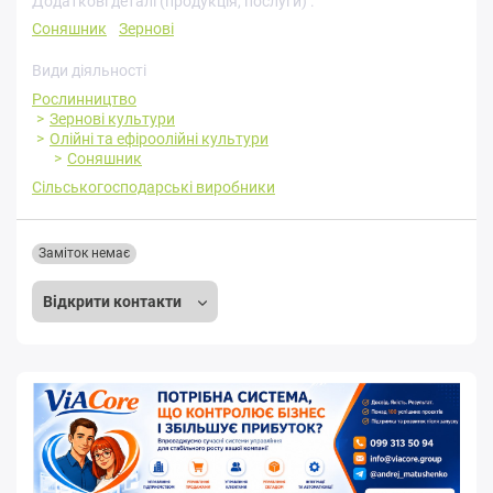
Додаткові деталі (продукція, послуги) :
Соняшник
Зернові
Види діяльності
Рослинництво
Зернові культури
Олійні та ефіроолійні культури
Соняшник
Сільськогосподарські виробники
Заміток немає
Відкрити контакти