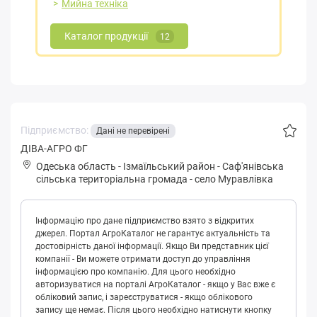
Мийна техніка
Каталог продукції
12
Підприємство:
Дані не перевірені
ДІВА-АГРО ФГ
Одеська область
-
Ізмаїльський район
-
Сaф'янівськa
сільська територіальна громада
-
село Муравлівка
Інформацію про дане підприємство взято з відкритих
джерел. Портал АгроКаталог не гарантує актуальність та
достовірність даної інформації. Якщо Ви представник цієї
компанії - Ви можете отримати доступ до управління
інформацією про компанію. Для цього необхідно
авторизуватися на порталі АгроКаталог - якщо у Вас вже є
обліковий запис, і зареєструватися - якщо облікового
запису ще немає. Після цього необхідно натиснути кнопку