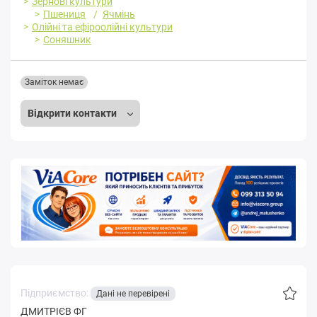
Зернові культури
Пшениця
Ячмінь
Олійні та ефіроолійні культури
Соняшник
Заміток немає
Відкрити контакти
Підприємство:
Дані не перевірені
ДМИТРІЄВ ФГ