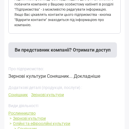
побачити компанію у Вашому особистому кабінеті в розділі
"Підприємства" - з можливістю редагувати інформацію.
Якщо Вас цікавлять контакти цього підприємства - кнопка
"Відкрити контакти" знаходиться під інформацією про
компанію.
Ви представник компанії? Отримати доступ
Про підприємство:
Зернові культури Соняшник...
Докладніше
Додаткові деталі (продукція, послуги) :
Соняшник
Зернові культури
Види діяльності
Рослинництво
Зернові культури
Олійні та ефіроолійні культури
Соняшник