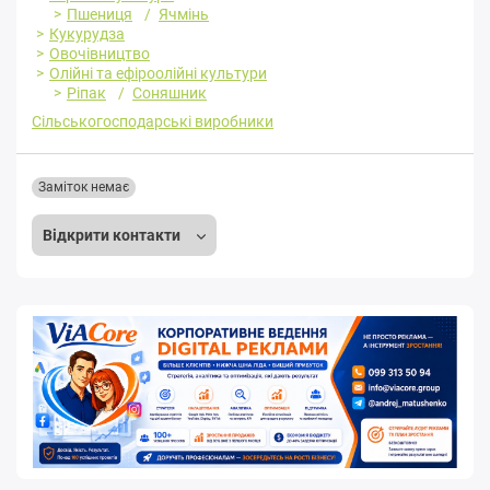
Пшениця
Ячмінь
Кукурудза
Овочівництво
Олійні та ефіроолійні культури
Ріпак
Соняшник
Сільськогосподарські виробники
Заміток немає
Відкрити контакти