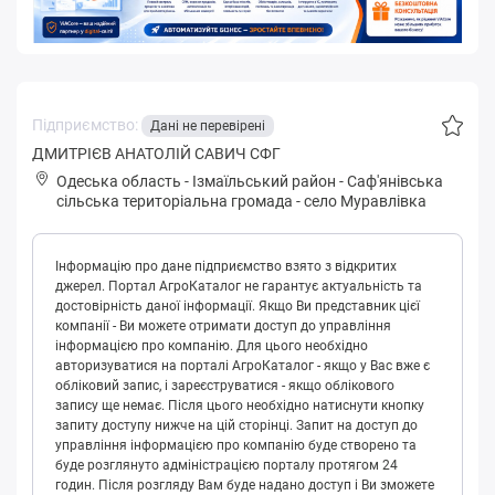
Підприємство:
Дані не перевірені
ДМИТРІЄВ АНАТОЛІЙ САВИЧ CФГ
Одеська область
-
Ізмаїльський район
-
Сaф'янівськa
сільська територіальна громада
-
село Муравлівка
Інформацію про дане підприємство взято з відкритих
джерел. Портал АгроКаталог не гарантує актуальність та
достовірність даної інформації. Якщо Ви представник цієї
компанії - Ви можете отримати доступ до управління
інформацією про компанію. Для цього необхідно
авторизуватися на порталі АгроКаталог - якщо у Вас вже є
обліковий запис, і зареєструватися - якщо облікового
запису ще немає. Після цього необхідно натиснути кнопку
запиту доступу нижче на цій сторінці. Запит на доступ до
управління інформацією про компанію буде створено та
буде розглянуто адміністрацією порталу протягом 24
годин. Після розгляду Вам буде надано доступ і Ви зможете