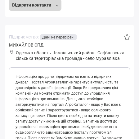
Відкрити контакти
Підприємство:
Дані не перевірені
МИХАЙЛОВ СПД
Одеська область
-
Ізмаїльський район
-
Сaф'янівськa
сільська територіальна громада
-
село Муравлівка
Інформацію про дане підприємство взято з відкритих
джерел. Портал АгроКаталог не гарантує актуальність та
достовірність даної інформації. Якщо Ви представник цієї
компанії - Ви можете отримати доступ до управління
інформацією про компанію. Для цього необхідно
авторизуватися на порталі АгроКаталог - якщо у Вас вже є
обліковий запис, і зареєструватися - якщо облікового
запису ще немає. Після цього необхідно натиснути кнопку
запиту доступу нижче на цій сторінці. Запит на доступ до
управління інформацією про компанію буде створено та
буде розглянуто адміністрацією порталу протягом 24
годин. Після розгляду Вам буде надано доступ і Ви зможете