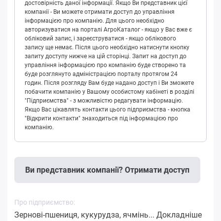
достовірність даної інформації. Якщо Ви представник цієї
компанії - Ви можете отримати доступ до управління
інформацією про компанію. Для цього необхідно
авторизуватися на порталі АгроКаталог - якщо у Вас вже є
обліковий запис, і зареєструватися - якщо облікового
запису ще немає. Після цього необхідно натиснути кнопку
запиту доступу нижче на цій сторінці. Запит на доступ до
управління інформацією про компанію буде створено та
буде розглянуто адміністрацією порталу протягом 24
годин. Після розгляду Вам буде надано доступ і Ви зможете
побачити компанію у Вашому особистому кабінеті в розділі
"Підприємства" - з можливістю редагувати інформацію.
Якщо Вас цікавлять контакти цього підприємства - кнопка
"Відкрити контакти" знаходиться під інформацією про
компанію.
Ви представник компанії? Отримати доступ
Про підприємство:
Зернові-пшениця, кукурудза, ячмінь...
Докладніше