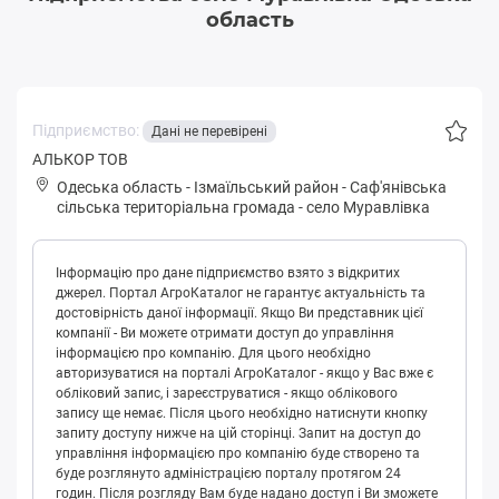
область
Підприємство:
Дані не перевірені
АЛЬКОР ТОВ
Одеська область
-
Ізмаїльський район
-
Сaф'янівськa
сільська територіальна громада
-
село Муравлівка
Інформацію про дане підприємство взято з відкритих
джерел. Портал АгроКаталог не гарантує актуальність та
достовірність даної інформації. Якщо Ви представник цієї
компанії - Ви можете отримати доступ до управління
інформацією про компанію. Для цього необхідно
авторизуватися на порталі АгроКаталог - якщо у Вас вже є
обліковий запис, і зареєструватися - якщо облікового
запису ще немає. Після цього необхідно натиснути кнопку
запиту доступу нижче на цій сторінці. Запит на доступ до
управління інформацією про компанію буде створено та
буде розглянуто адміністрацією порталу протягом 24
годин. Після розгляду Вам буде надано доступ і Ви зможете