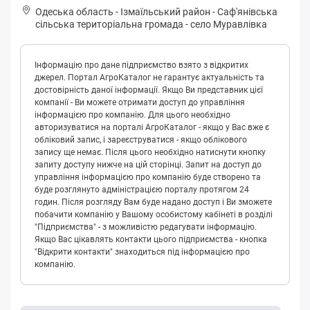
Одеська область
-
Ізмаїльський район
-
Сaф'янівськa
сільська територіальна громада
-
село Муравлівка
Інформацію про дане підприємство взято з відкритих
джерел. Портал АгроКаталог не гарантує актуальність та
достовірність даної інформації. Якщо Ви представник цієї
компанії - Ви можете отримати доступ до управління
інформацією про компанію. Для цього необхідно
авторизуватися на порталі АгроКаталог - якщо у Вас вже є
обліковий запис, і зареєструватися - якщо облікового
запису ще немає. Після цього необхідно натиснути кнопку
запиту доступу нижче на цій сторінці. Запит на доступ до
управління інформацією про компанію буде створено та
буде розглянуто адміністрацією порталу протягом 24
годин. Після розгляду Вам буде надано доступ і Ви зможете
побачити компанію у Вашому особистому кабінеті в розділі
"Підприємства" - з можливістю редагувати інформацію.
Якщо Вас цікавлять контакти цього підприємства - кнопка
"Відкрити контакти" знаходиться під інформацією про
компанію.