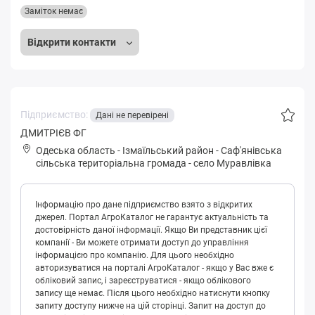
Заміток немає
Відкрити контакти
Підприємство:
Дані не перевірені
ДМИТРІЄВ ФГ
Одеська область
-
Ізмаїльський район
-
Сaф'янівськa
сільська територіальна громада
-
село Муравлівка
Інформацію про дане підприємство взято з відкритих
джерел. Портал АгроКаталог не гарантує актуальність та
достовірність даної інформації. Якщо Ви представник цієї
компанії - Ви можете отримати доступ до управління
інформацією про компанію. Для цього необхідно
авторизуватися на порталі АгроКаталог - якщо у Вас вже є
обліковий запис, і зареєструватися - якщо облікового
запису ще немає. Після цього необхідно натиснути кнопку
запиту доступу нижче на цій сторінці. Запит на доступ до