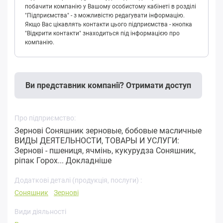
побачити компанію у Вашому особистому кабінеті в розділі
"Підприємства" - з можливістю редагувати інформацію.
Якщо Вас цікавлять контакти цього підприємства - кнопка
"Відкрити контакти" знаходиться під інформацією про
компанію.
Ви представник компанії? Отримати доступ
Про підприємство:
Зернові Соняшник зерновые, бобовые масличные
ВИДЫ ДЕЯТЕЛЬНОСТИ, ТОВАРЫ И УСЛУГИ:
Зернові - пшениця, ячмінь, кукурудза Соняшник,
ріпак Горох...
Докладніше
Додаткові деталі (продукція, послуги) :
Соняшник
Зернові
Види діяльності