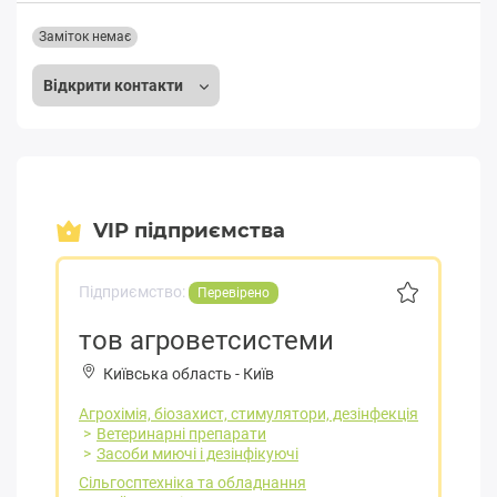
Заміток немає
Відкрити контакти
VIP підприємства
Підприємство:
Перевірено
тов агроветсистеми
Київська область
-
Київ
Агрохімія, біозахист, стимулятори, дезінфекція
Ветеринарні препарати
Засоби миючі і дезінфікуючі
Сільгосптехніка та обладнання