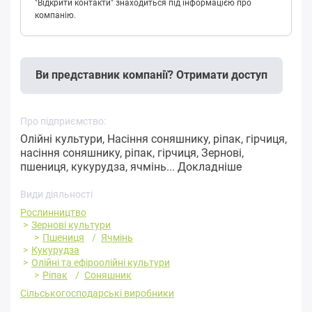
"Відкрити контакти" знаходиться під інформацією про
компанію.
Ви представник компанії? Отримати доступ
Про підприємство:
Олійні культури, Насіння соняшнику, ріпак, гірчиця,
насіння соняшнику, ріпак, гірчиця, Зернові,
пшениця, кукурудза, ячмінь...
Докладніше
Види діяльності
Рослинництво
Зернові культури
Пшениця
Ячмінь
Кукурудза
Олійні та ефіроолійні культури
Ріпак
Соняшник
Сільськогосподарські виробники