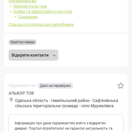
Рослинництво
Зернові культури
Олійні та ефіроолійні культури
Соняшник
Сільськогосподарські виробники
Заміток немає
Відкрити контакти
Підприємство:
Дані не перевірені
АЛЬКОР ТОВ
Одеська область
-
Ізмаїльський район
-
Сaф'янівськa
сільська територіальна громада
-
село Муравлівка
Інформацію про дане підприємство взято з відкритих
джерел. Портал АгроКаталог не гарантує актуальність та