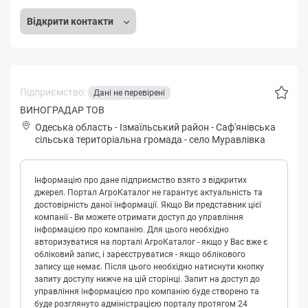
Відкрити контакти
Підприємство:
Дані не перевірені
ВИНОГРАДАР ТОВ
Одеська область
-
Ізмаїльський район
-
Сaф'янівськa
сільська територіальна громада
-
село Муравлівка
Інформацію про дане підприємство взято з відкритих
джерел. Портал АгроКаталог не гарантує актуальність та
достовірність даної інформації. Якщо Ви представник цієї
компанії - Ви можете отримати доступ до управління
інформацією про компанію. Для цього необхідно
авторизуватися на порталі АгроКаталог - якщо у Вас вже є
обліковий запис, і зареєструватися - якщо облікового
запису ще немає. Після цього необхідно натиснути кнопку
запиту доступу нижче на цій сторінці. Запит на доступ до
управління інформацією про компанію буде створено та
буде розглянуто адміністрацією порталу протягом 24