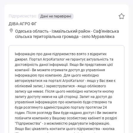
Підприємство:
Дані не перевірені
ДІВА-АГРО ФГ
Одеська область
-
Ізмаїльський район
-
Сaф'янівськa
сільська територіальна громада
-
село Муравлівка
Інформацію про дане підприємство взято з відкритих
джерел. Портал АгроКаталог не гарантує актуальність та
достовірність даної інформації. Якщо Ви представник цієї
компанії - Ви можете отримати доступ до управління
інформацією про компанію. Для цього необхідно
авторизуватися на порталі АгроКаталог - якщо у Вас вже є
обліковий запис, і зареєструватися - якщо облікового
запису ще немає. Після цього необхідно натиснути кнопку
запиту доступу нижче на цій сторінці. Запит на доступ до
управління інформацією про компанію буде створено та
буде розглянуто адміністрацією порталу протягом 24
годин. Після розгляду Вам буде надано доступ і Ви зможете
побачити компанію у Вашому особистому кабінеті в розділі
"Підприємства" - з можливістю редагувати інформацію.
Якщо Вас цікавлять контакти цього підприємства - кнопка