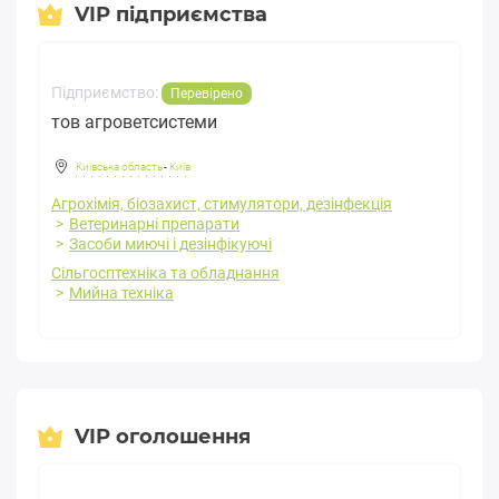
VIP підприємства
Підприємство:
Перевірено
тов агроветсистеми
Київська область
-
Київ
Агрохімія, біозахист, стимулятори, дезінфекція
Ветеринарні препарати
Засоби миючі і дезінфікуючі
Сільгосптехніка та обладнання
Мийна техніка
VIP оголошення