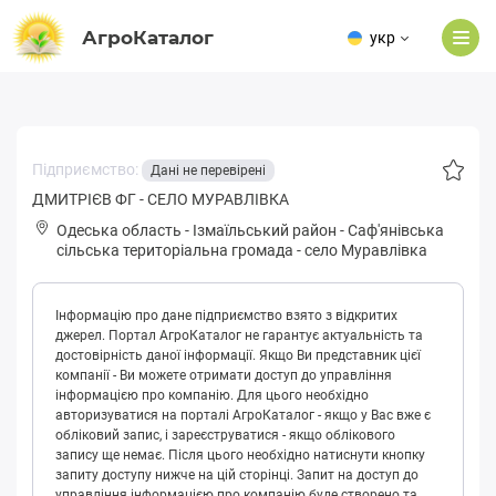
АгроКаталог
укр
Підприємство:
Дані не перевірені
ДМИТРІЄВ ФГ - СЕЛО МУРАВЛІВКА
Одеська область
-
Ізмаїльський район
-
Сaф'янівськa
сільська територіальна громада
-
село Муравлівка
Інформацію про дане підприємство взято з відкритих
джерел. Портал АгроКаталог не гарантує актуальність та
достовірність даної інформації. Якщо Ви представник цієї
компанії - Ви можете отримати доступ до управління
інформацією про компанію. Для цього необхідно
авторизуватися на порталі АгроКаталог - якщо у Вас вже є
обліковий запис, і зареєструватися - якщо облікового
запису ще немає. Після цього необхідно натиснути кнопку
запиту доступу нижче на цій сторінці. Запит на доступ до
управління інформацією про компанію буде створено та