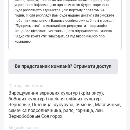
управління інформацією про компанію буде створено та
буде розглянуто адміністрацією порталу протягом 24
годин. Після розгляду Вам буде надано доступ і Ви зможете
побачити компанію у Вашому особистому кабінеті в розділі
"Підприємства" - з можливістю редагувати інформацію.
Якщо Вас цікавлять контакти цього підприємства - кнопка
"Відкрити контакти" знаходиться під інформацією про
компанію.
Ви представник компанії? Отримати доступ
Про підприємство:
Вирощування зернових культур (крім рису),
бобових культур і насіння олійних культур,
Зерновые, Пшеница, кукуруза, ячмень , Масличные,
семечка подсолнечника, рапс, горчица, лен,
Зернобобовые,Соя,горох
Види діяльності