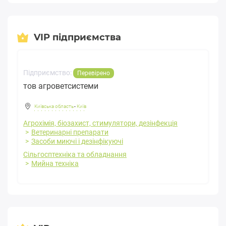
VIP підприємства
Підприємство:
Перевірено
тов агроветсистеми
Київська область
-
Київ
Агрохімія, біозахист, стимулятори, дезінфекція
Ветеринарні препарати
Засоби миючі і дезінфікуючі
Сільгосптехніка та обладнання
Мийна техніка