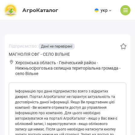
АгроКаталог
укр
Підприємство:
Дані не перевірені
МАГНОЛІЯ СФГ - СЕЛО ВІЛЬНЕ
Херсонська область
-
Генічеський район
-
Нижньoсіpoгoзькa селищна територіальна громада
-
село Вільне
Інформацію про дане підприємство взято з відкритих
джерел. Портал АгроКаталог не гарантує актуальність та
достовірність даної інформації. Якщо Ви представник цієї
компанії - Ви можете отримати доступ до управління
інформацією про компанію. Для цього необхідно
авторизуватися на порталі АгроКаталог - якщо у Вас вже є
обліковий запис, і зареєструватися - якщо облікового
запису ще немає. Після цього необхідно натиснути кнопку
запиту доступу нижче на цій сторінці. Запит на доступ до