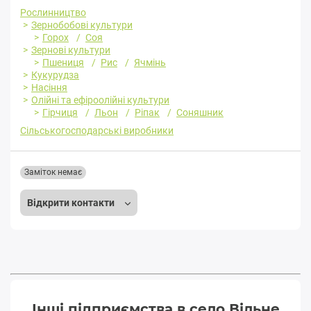
Рослинництво
Зернобобові культури
Горох
Соя
Зернові культури
Пшениця
Рис
Ячмінь
Кукурудза
Насіння
Олійні та ефіроолійні культури
Гірчиця
Льон
Ріпак
Соняшник
Сільськогосподарські виробники
Заміток немає
Відкрити контакти
Інші підприємства в село Вільне