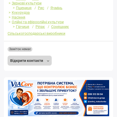
Зернові культури
Пшениця
Рис
Ячмінь
Кукурудза
Насіння
Олійні та ефіроолійні культури
Гірчиця
Ріпак
Соняшник
Сільськогосподарські виробники
Заміток немає
Відкрити контакти