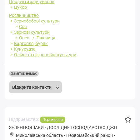
Продукти харчування
Цукор
Рослинництво
Зернобобові культури
Соя
Зернові культури
Овес
Пшениця
Картопля, буряк
Кукурудза
Олійні та ефіроолійні культури
Заміток немає
Відкрити контакти
Підприємство:
Перевірено
ЗЕЛЕНІ КОШАРИ - ДОСЛІДНЕ ГОСПОДАРСТВО ДЖП
Миколаївська область
-
Первомайський район
-