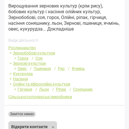
Вирощування зернових культур (крім рису),
бобових культур і насіння олійних культур,
Зернобобові, соя, горох, Олійні, ріпак, гірчиця,
насіння соняшнику, льон, Зернові, пшениця, ячмінь,
овес, кукурудза...
Докладніше
Види діяльності
Рослинництво
Зернобобові культури
Горох
Соя
Зернові культури
Овес
Пшениця
Рис
Ячмінь
Кукурудза
Насіння
Олійні та ефіроолійні культури
Гірчиця
Льон
Ріпак
Соняшник
Сільськогосподарські виробники
Заміток немає
Відкрити контакти