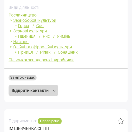
Види діяльності
Рослинництво
Зернобобові культури
Горох
Соя
Зернові культури
Пшениця
Рис
Ячмінь
Насіння
Олійні та ефіроолійні культури
Гірчиця
Ріпак
Соняшник
Сільськогосподарські виробники
Заміток немає
Відкрити контакти
Підприємство:
Перевірено
ІМ ШЕВЧЕНКА СГ ПП