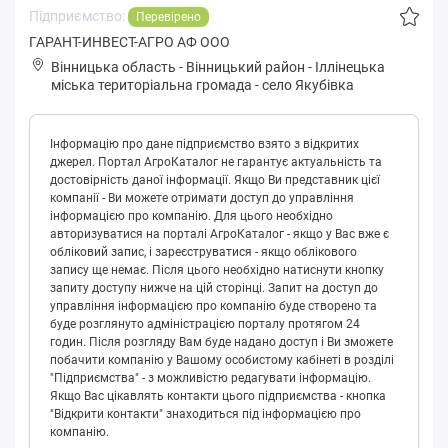
Підприємство:
Перевірено
ГАРАНТ-ИНВЕСТ-АГРО АФ ООО
Вінницька область
-
Вінницький район
-
Іллінeцькa
міська територіальна громада
-
село Якубівка
Інформацію про дане підприємство взято з відкритих
джерел. Портал АгроКаталог не гарантує актуальність та
достовірність даної інформації. Якщо Ви представник цієї
компанії - Ви можете отримати доступ до управління
інформацією про компанію. Для цього необхідно
авторизуватися на порталі АгроКаталог - якщо у Вас вже є
обліковий запис, і зареєструватися - якщо облікового
запису ще немає. Після цього необхідно натиснути кнопку
запиту доступу нижче на цій сторінці. Запит на доступ до
управління інформацією про компанію буде створено та
буде розглянуто адміністрацією порталу протягом 24
годин. Після розгляду Вам буде надано доступ і Ви зможете
побачити компанію у Вашому особистому кабінеті в розділі
"Підприємства" - з можливістю редагувати інформацію.
Якщо Вас цікавлять контакти цього підприємства - кнопка
"Відкрити контакти" знаходиться під інформацією про
компанію.