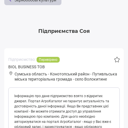
Зернобобові культури
Підприємства Соя
Підприємство:
Перевірено
BІOL BUSINESS ТОВ
Сумська область
-
Конотопський район
-
Путивльськa
міська територіальна громада
-
село Волокитине
Інформацію про дане підприємство взято з відкритих
джерел. Портал АгроКаталог не гарантує актуальність та
достовірність даної інформації. Якщо Ви представник цієї
компанії - Ви можете отримати доступ до управління
інформацією про компанію. Для цього необхідно
авторизуватися на порталі АгроКаталог - якщо у Вас вже є
обліковий запис, і зареєструватися - якщо облікового