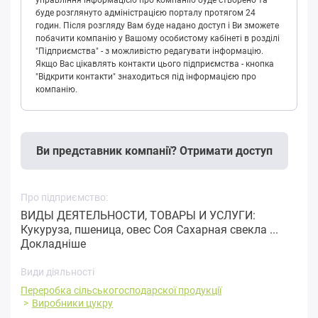
управління інформацією про компанію буде створено та
буде розглянуто адміністрацією порталу протягом 24
годин. Після розгляду Вам буде надано доступ і Ви зможете
побачити компанію у Вашому особистому кабінеті в розділі
"Підприємства" - з можливістю редагувати інформацію.
Якщо Вас цікавлять контакти цього підприємства - кнопка
"Відкрити контакти" знаходиться під інформацією про
компанію.
Ви представник компанії? Отримати доступ
Про підприємство:
ВИДЫ ДЕЯТЕЛЬНОСТИ, ТОВАРЫ И УСЛУГИ:
Кукуруза, пшеница, овес Соя Сахарная свекла ...
Докладніше
Види діяльності
Переробка cільськогосподарскої продукції
Виробники цукру