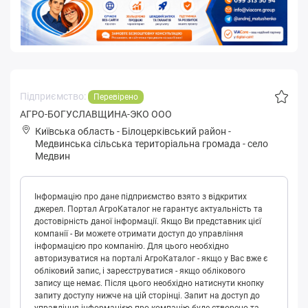
Підприємство:
Перевірено
АГРО-БОГУСЛАВЩИНА-ЭКО ООО
Київська область
-
Білоцерківський район
-
Мeдвинськa сільська територіальна громада
-
село
Медвин
Інформацію про дане підприємство взято з відкритих
джерел. Портал АгроКаталог не гарантує актуальність та
достовірність даної інформації. Якщо Ви представник цієї
компанії - Ви можете отримати доступ до управління
інформацією про компанію. Для цього необхідно
авторизуватися на порталі АгроКаталог - якщо у Вас вже є
обліковий запис, і зареєструватися - якщо облікового
запису ще немає. Після цього необхідно натиснути кнопку
запиту доступу нижче на цій сторінці. Запит на доступ до