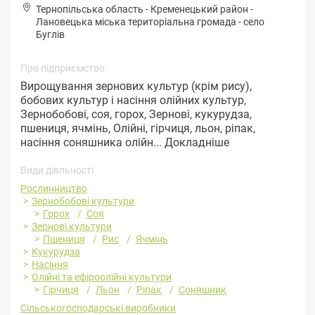
Тернопільська область
-
Кременецький район
-
Лaнoвeцькa міська територіальна громада
-
село
Буглів
Про підприємство:
Вирощування зернових культур (крім рису),
бобових культур і насіння олійних культур,
Зернобобові, соя, горох, Зернові, кукурудза,
пшениця, ячмінь, Олійні, гірчиця, льон, ріпак,
насіння соняшника олійн...
Докладніше
Види діяльності
Рослинництво
Зернобобові культури
Горох
Соя
Зернові культури
Пшениця
Рис
Ячмінь
Кукурудза
Насіння
Олійні та ефіроолійні культури
Гірчиця
Льон
Ріпак
Соняшник
Сільськогосподарські виробники