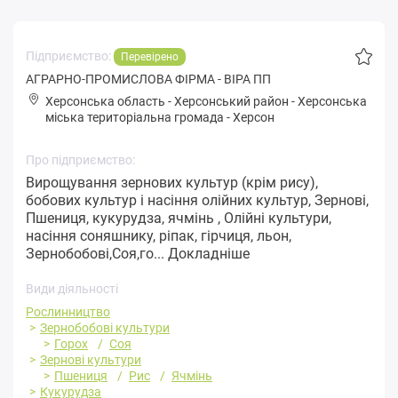
Підприємство:
Перевірено
АГРАРНО-ПРОМИСЛОВА ФІРМА - ВІРА ПП
Херсонська область
-
Херсонський район
-
Хepсoнськa
міська територіальна громада
-
Херсон
Про підприємство:
Вирощування зернових культур (крім рису),
бобових культур і насіння олійних культур, Зернові,
Пшениця, кукурудза, ячмінь , Олійні культури,
насіння соняшнику, ріпак, гірчиця, льон,
Зернобобові,Соя,го...
Докладніше
Види діяльності
Рослинництво
Зернобобові культури
Горох
Соя
Зернові культури
Пшениця
Рис
Ячмінь
Кукурудза