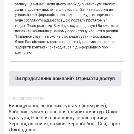
запису ще немає. Після цього необхідно натиснути кнопку
запиту доступу нижче на цій сторінці. Запит на доступ до
управління інформацією про компанію буде створено та
буде розглянуто адміністрацією порталу протягом 24
годин. Після розгляду Вам буде надано доступ і Ви зможете
побачити компанію у Вашому особистому кабінеті в розділі
"Підприємства" - з можливістю редагувати інформацію.
Якщо Вас цікавлять контакти цього підприємства - кнопка
"Відкрити контакти" знаходиться під інформацією про
компанію.
Ви представник компанії? Отримати доступ
Про підприємство:
Вирощування зернових культур (крім рису),
бобових культур і насіння олійних культур, Олійні
культури, Насіння соняшнику, ріпак, гірчиця,
Зернові, пшениця, ячмінь, Зернобобові, Соя, горох...
Докладніше