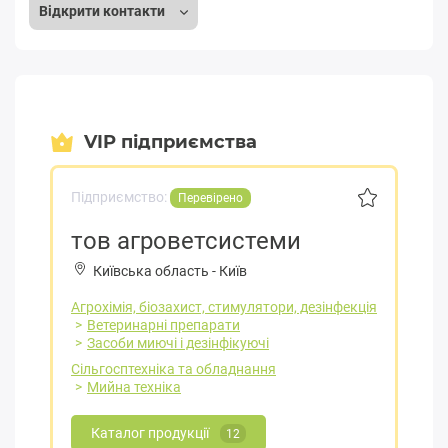
Відкрити контакти
VIP підприємства
Підприємство:
Перевірено
тов агроветсистеми
Київська область
-
Київ
Агрохімія, біозахист, стимулятори, дезінфекція
Ветеринарні препарати
Засоби миючі і дезінфікуючі
Сільгосптехніка та обладнання
Мийна техніка
Каталог продукції
12