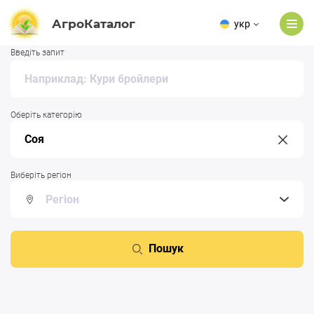
АгроКаталог
укр
Введіть запит
Оберіть категорію
Виберіть регіон
Пошук