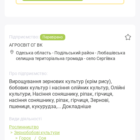
Підприємство:
Перевірено
АГРОСВІТ СГ ВК
Одеська область
-
Подільський район
-
Любaшівськa
селищна територіальна громада
-
село Сергіївка
Про підприємство:
Вирощування зернових культур (крім рису),
бобових культур і насіння олійних культур, Олійні
культури, Насіння соняшнику, ріпак, гірчиця,
насіння соняшнику, ріпак, гірчиця, Зернові,
пшениця, кукурудза,...
Докладніше
Види діяльності
Рослинництво
Зернобобові культури
Горох
Соя