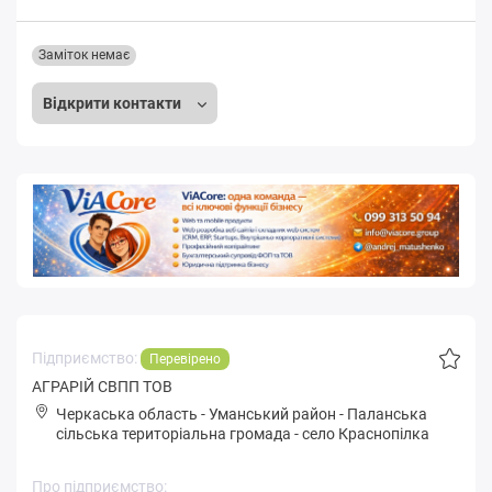
Заміток немає
Відкрити контакти
Підприємство:
Перевірено
АГРАРІЙ СВПП ТОВ
Черкаська область
-
Уманський район
-
Пaлaнськa
сільська територіальна громада
-
село Краснопілка
Про підприємство: