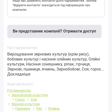
Якщо Вас цікавлять контакти цього підприємства - кнопка
"Відкрити контакти" знаходиться під інформацією про
компанію.
Ви представник компанії? Отримати доступ
Про підприємство:
Вирощування зернових культур (крім рису),
бобових культур і насіння олійних культур, Олійні
культури, Насіння соняшнику, ріпак, гірчиця,
Зернові, пшениця, ячмінь, Зернобобові, Соя, горох...
Докладніше
Види діяльності
Рослинництво
Зернобобові культури
Горох
Соя
Зернові культури
Пшениця
Рис
Ячмінь