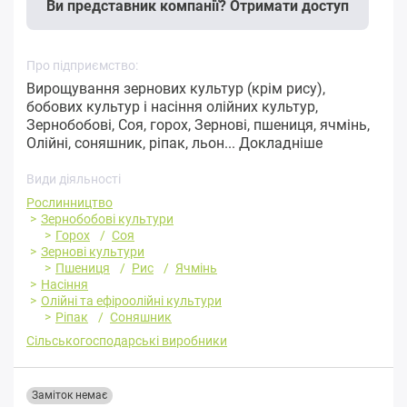
Ви представник компанії? Отримати доступ
Про підприємство:
Вирощування зернових культур (крім рису),
бобових культур і насіння олійних культур,
Зернобобові, Соя, горох, Зернові, пшениця, ячмінь,
Олійні, соняшник, ріпак, льон...
Докладніше
Види діяльності
Рослинництво
Зернобобові культури
Горох
Соя
Зернові культури
Пшениця
Рис
Ячмінь
Насіння
Олійні та ефіроолійні культури
Ріпак
Соняшник
Сільськогосподарські виробники
Заміток немає