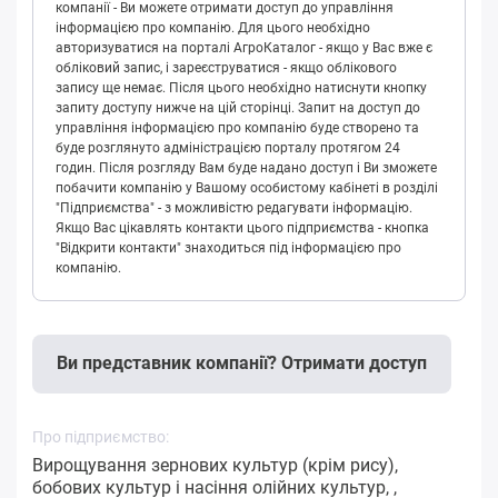
компанії - Ви можете отримати доступ до управління
інформацією про компанію. Для цього необхідно
авторизуватися на порталі АгроКаталог - якщо у Вас вже є
обліковий запис, і зареєструватися - якщо облікового
запису ще немає. Після цього необхідно натиснути кнопку
запиту доступу нижче на цій сторінці. Запит на доступ до
управління інформацією про компанію буде створено та
буде розглянуто адміністрацією порталу протягом 24
годин. Після розгляду Вам буде надано доступ і Ви зможете
побачити компанію у Вашому особистому кабінеті в розділі
"Підприємства" - з можливістю редагувати інформацію.
Якщо Вас цікавлять контакти цього підприємства - кнопка
"Відкрити контакти" знаходиться під інформацією про
компанію.
Ви представник компанії? Отримати доступ
Про підприємство:
Вирощування зернових культур (крім рису),
бобових культур і насіння олійних культур, ,