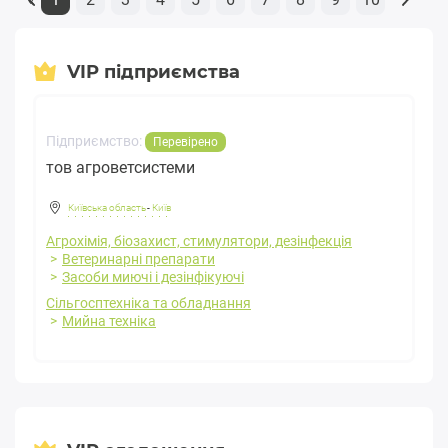
VIP підприємства
Підприємство:
Перевірено
тов агроветсистеми
Київська область
-
Київ
Агрохімія, біозахист, стимулятори, дезінфекція
Ветеринарні препарати
Засоби миючі і дезінфікуючі
Сільгосптехніка та обладнання
Мийна техніка