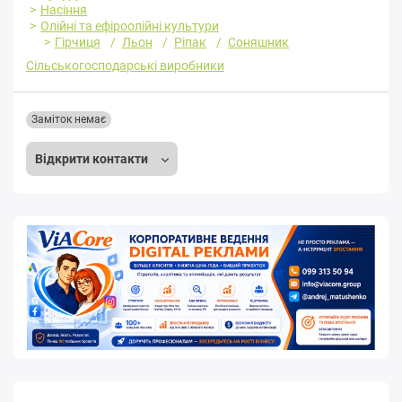
Насіння
Олійні та ефіроолійні культури
Гірчиця
Льон
Ріпак
Соняшник
Сільськогосподарські виробники
Заміток немає
Відкрити контакти