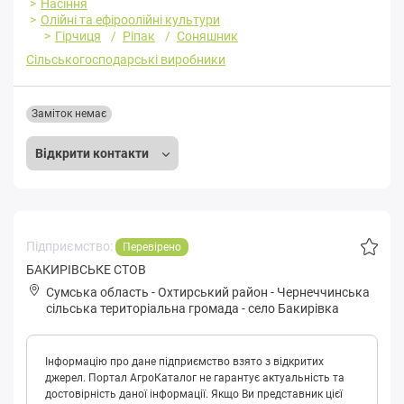
Насіння
Олійні та ефіроолійні культури
Гірчиця
Ріпак
Соняшник
Сільськогосподарські виробники
Заміток немає
Відкрити контакти
Підприємство:
Перевірено
БАКИРІВСЬКЕ СТОВ
Сумська область
-
Охтирський район
-
Чepнeччинськa
сільська територіальна громада
-
село Бакирівка
Інформацію про дане підприємство взято з відкритих
джерел. Портал АгроКаталог не гарантує актуальність та
достовірність даної інформації. Якщо Ви представник цієї