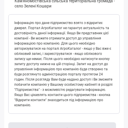
Кaм'янoмoстівськa сільська територіальна громада
-
село Зелені Кошари
Інформацію про дане підприємство взято з відкритих
джерел. Портал АгроКаталог не гарантує актуальність та
достовірність даної інформації. Якщо Ви представник цієї
компанії - Ви можете отримати доступ до управління
інформацією про компанію. Для цього необхідно
авторизуватися на порталі АгроКаталог - якщо у Вас вже є
обліковий запис, і зареєструватися - якщо облікового
запису ще немає. Після цього необхідно натиснути кнопку
запиту доступу нижче на цій сторінці. Запит на доступ до
управління інформацією про компанію буде створено та
буде розглянуто адміністрацією порталу протягом 24
годин. Після розгляду Вам буде надано доступ і Ви зможете
побачити компанію у Вашому особистому кабінеті в розділі
"Підприємства" - з можливістю редагувати інформацію.
Якщо Вас цікавлять контакти цього підприємства - кнопка
"Відкрити контакти" знаходиться під інформацією про
компанію.