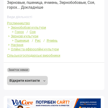
Зерновые, пшеница, ячмень, Зернобобовые, Соя,
горох...
Докладніше
Види діяльності
Рослинництво
Зернобобові культури
Горох
Соя
Зернові культури
Пшениця
Рис
Ячмінь
Насіння
Олійні та ефіроолійні культури
Сільськогосподарські виробники
Заміток немає
Відкрити контакти