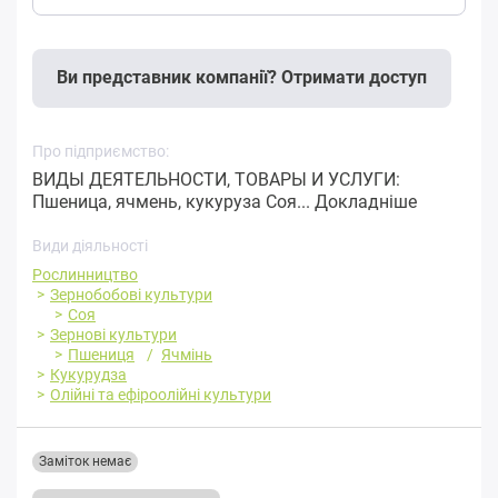
Ви представник компанії? Отримати доступ
Про підприємство:
ВИДЫ ДЕЯТЕЛЬНОСТИ, ТОВАРЫ И УСЛУГИ:
Пшеница, ячмень, кукуруза Соя...
Докладніше
Види діяльності
Рослинництво
Зернобобові культури
Соя
Зернові культури
Пшениця
Ячмінь
Кукурудза
Олійні та ефіроолійні культури
Заміток немає