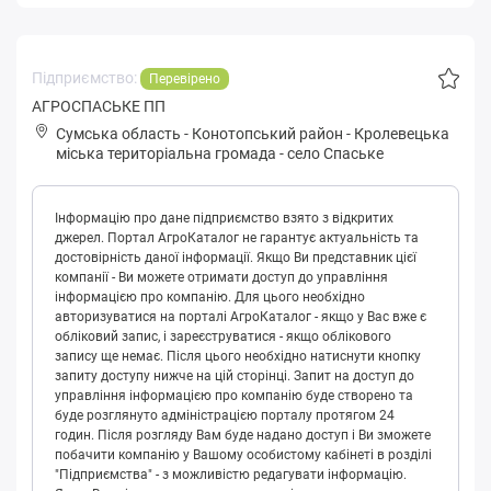
Підприємство:
Перевірено
АГРОСПАСЬКЕ ПП
Сумська область
-
Конотопський район
-
Кpoлeвeцькa
міська територіальна громада
-
село Спаське
Інформацію про дане підприємство взято з відкритих
джерел. Портал АгроКаталог не гарантує актуальність та
достовірність даної інформації. Якщо Ви представник цієї
компанії - Ви можете отримати доступ до управління
інформацією про компанію. Для цього необхідно
авторизуватися на порталі АгроКаталог - якщо у Вас вже є
обліковий запис, і зареєструватися - якщо облікового
запису ще немає. Після цього необхідно натиснути кнопку
запиту доступу нижче на цій сторінці. Запит на доступ до
управління інформацією про компанію буде створено та
буде розглянуто адміністрацією порталу протягом 24
годин. Після розгляду Вам буде надано доступ і Ви зможете
побачити компанію у Вашому особистому кабінеті в розділі
"Підприємства" - з можливістю редагувати інформацію.