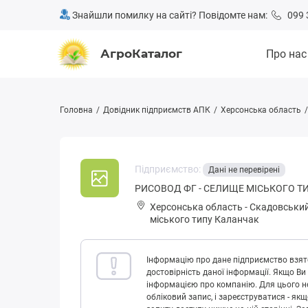
Знайшли помилку на сайті? Повідомте нам:
099 
АгроКаталог
Про нас
Головна
Довідник підприємств АПК
Херсонська область
Підприємство:
Дані не перевірені
РИСОВОД ФГ - СЕЛИЩЕ МІСЬКОГО Т
Херсонська область
-
Скадовський
міського типу Каланчак
Інформацію про дане підприємство взято
достовірність даної інформації. Якщо Ви
інформацією про компанію. Для цього не
обліковий запис, і зареєструватися - як