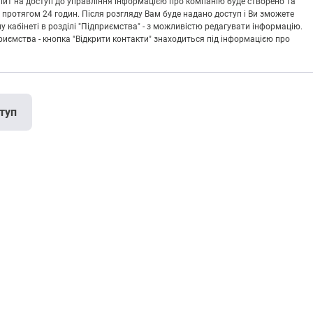
Запит на доступ до управління інформацією про компанію буде створено та
 протягом 24 годин. Після розгляду Вам буде надано доступ і Ви зможете
кабінеті в розділі "Підприємства" - з можливістю редагувати інформацію.
риємства - кнопка "Відкрити контакти" знаходиться під інформацією про
туп