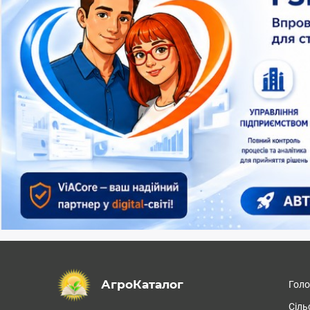
АгроКаталог
Гол
Сіль