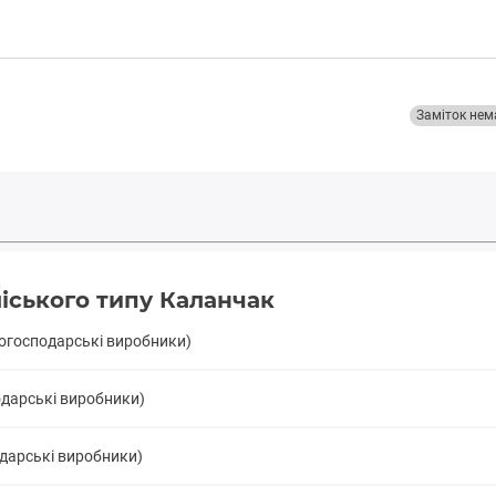
Заміток нем
іського типу Каланчак
когосподарські виробники)
одарські виробники)
одарські виробники)