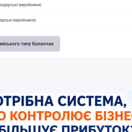
подарські виробники)
дарські виробники)
 міського типу Каланчак