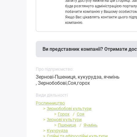
запиту доступу нижче на цій сторінці. 
буде розглянуто адміністрацією порталу
побачити компанію у Вашому особистому 
Якщо Вас цікавлять контакти цього підп
компанію.
Ви представник компанії? Отримати дос
Про підприємство:
Зернові-Пшениця, кукурудза, ячмінь
, Зернобобові,Соя,горох
Види діяльності
Рослинництво
Зернобобові культури
Горох
Соя
Зернові культури
Пшениця
Ячмінь
Кукурудза
Олійні та ефіроолійні культури