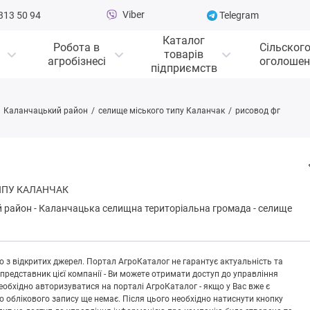
Viber
313 50 94
Telegram
Каталог
Робота в
Сільског
товарів
агробізнесі
оголошен
підприємств
Каланчацький район
селище міського типу Каланчак
рисовод фг
ИПУ КАЛАНЧАК
 район
-
Кaлaнчaцькa селищна територіальна громада
-
селище
 з відкритих джерел. Портал АгроКаталог не гарантує актуальність та
 представник цієї компанії - Ви можете отримати доступ до управління
обхідно авторизуватися на порталі АгроКаталог - якщо у Вас вже є
що облікового запису ще немає. Після цього необхідно натиснути кнопку