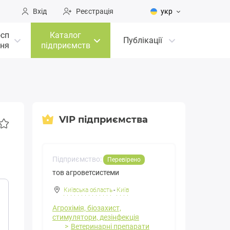
Вхід
Реєстрація
укр
осп
Каталог
Публікації
ня
підприємств
VIP підприємства
Підприємство:
Перевірено
тов агроветсистеми
Київська область
-
Київ
Агрохімія, біозахист,
стимулятори, дезінфекція
Ветеринарні препарати