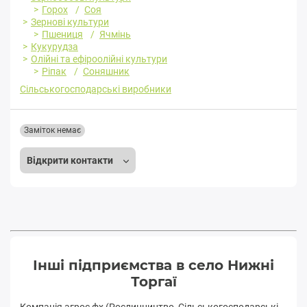
Горох
Соя
Зернові культури
Пшениця
Ячмінь
Кукурудза
Олійні та ефіроолійні культури
Ріпак
Соняшник
Сільськогосподарські виробники
Заміток немає
Відкрити контакти
Інші підприємства в село Нижні
Торгаї
Компанія агрос фх (Рослинництво, Сільськогосподарські