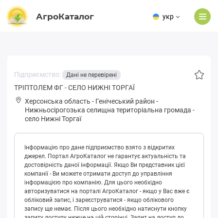
АгроКаталог
укр
Підприємство:
Дані не перевірені
ТРІПТОЛЕМ ФГ - СЕЛО НИЖНІ ТОРГАЇ
Херсонська область
-
Генічеський район
-
Нижньoсіpoгoзькa селищна територіальна громада
-
село Нижні Торгаї
Інформацію про дане підприємство взято з відкритих
джерел. Портал АгроКаталог не гарантує актуальність та
достовірність даної інформації. Якщо Ви представник цієї
компанії - Ви можете отримати доступ до управління
інформацією про компанію. Для цього необхідно
авторизуватися на порталі АгроКаталог - якщо у Вас вже є
обліковий запис, і зареєструватися - якщо облікового
запису ще немає. Після цього необхідно натиснути кнопку
запиту доступу нижче на цій сторінці. Запит на доступ до