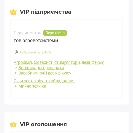
VIP підприємства
Підприємство:
Перевірено
тов агроветсистеми
Київська область
-
Київ
Агрохімія, біозахист, стимулятори, дезінфекція
Ветеринарні препарати
Засоби миючі і дезінфікуючі
Сільгосптехніка та обладнання
Мийна техніка
VIP оголошення