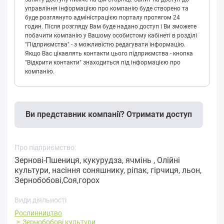
управління інформацією про компанію буде створено та
буде розглянуто адміністрацією порталу протягом 24
годин. Після розгляду Вам буде надано доступ і Ви зможете
побачити компанію у Вашому особистому кабінеті в розділі
"Підприємства" - з можливістю редагувати інформацію.
Якщо Вас цікавлять контакти цього підприємства - кнопка
"Відкрити контакти" знаходиться під інформацією про
компанію.
Ви представник компанії? Отримати доступ
Про підприємство:
Зернові-Пшениця, кукурудза, ячмінь , Олійні
культури, насіння соняшнику, ріпак, гірчиця, льон,
Зернобобові,Соя,горох
Види діяльності
Рослинництво
Зернобобові культури