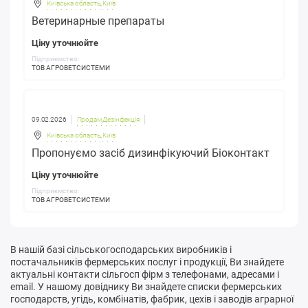
Київська область
,
Київ
Ветеринарные препараты
Ціну уточнюйте
Підприємство:
ТОВ АГРОВЕТСИСТЕМИ
09.02.2026
Продам Дезінфекція
Київська область
,
Київ
Пропонуємо засіб дизинфікуючий Біоконтакт
Ціну уточнюйте
Підприємство:
ТОВ АГРОВЕТСИСТЕМИ
В нашій базі сільськогосподарських виробників і
постачальників фермерських послуг і продукції, Ви знайдете
актуальні контакти сільгосп фірм з телефонами, адресами і
email. У нашому довіднику Ви знайдете списки фермерських
господарств, угідь, комбінатів, фабрик, цехів і заводів аграрної