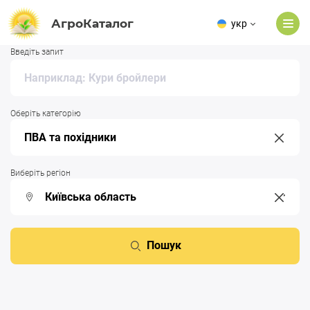
АгроКаталог
укр
Введіть запит
Оберіть категорію
Виберіть регіон
Пошук