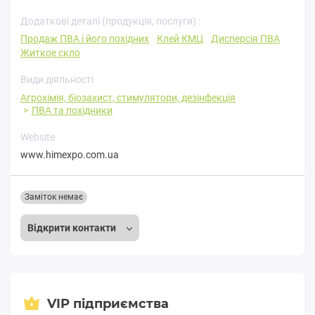
Додаткові деталі (продукція, послуги) :
Продаж ПВА і його похідних
Клей КМЦ
Дисперсія ПВА
Житкое скло
Види діяльності
Агрохімія, біозахист, стимулятори, дезінфекція
ПВА та похідники
Website
www.himexpo.com.ua
Заміток немає
Відкрити контакти
VIP підприємства