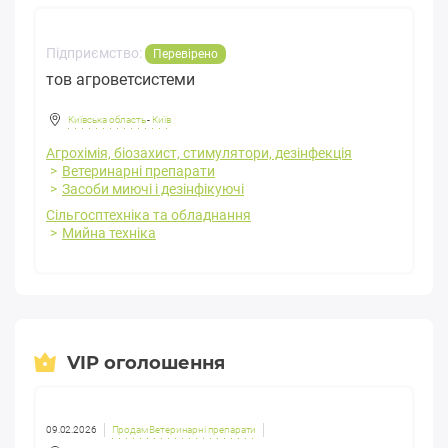
Підприємство:
Перевірено
тов агроветсистеми
Київська область
-
Київ
Агрохімія, біозахист, стимулятори, дезінфекція
Ветеринарні препарати
Засоби миючі і дезінфікуючі
Сільгосптехніка та обладнання
Мийна техніка
VIP оголошення
09.02.2026
Продам Ветеринарні препарати