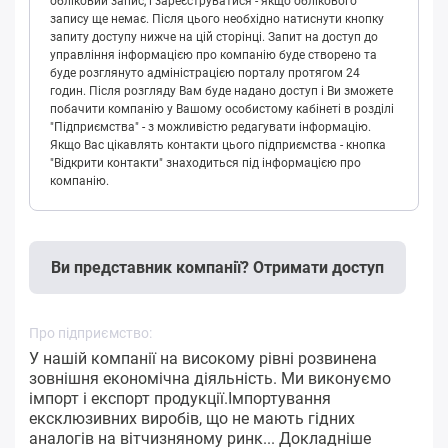
обліковий запис, і зареєструватися - якщо облікового
запису ще немає. Після цього необхідно натиснути кнопку
запиту доступу нижче на цій сторінці. Запит на доступ до
управління інформацією про компанію буде створено та
буде розглянуто адміністрацією порталу протягом 24
годин. Після розгляду Вам буде надано доступ і Ви зможете
побачити компанію у Вашому особистому кабінеті в розділі
"Підприємства" - з можливістю редагувати інформацію.
Якщо Вас цікавлять контакти цього підприємства - кнопка
"Відкрити контакти" знаходиться під інформацією про
компанію.
Ви представник компанії? Отримати доступ
Про підприємство:
У нашій компанії на високому рівні розвинена
зовнішня економічна діяльність. Ми виконуємо
імпорт і експорт продукції.Імпортування
ексклюзивних виробів, що не мають гідних
аналогів на вітчизняному ринк...
Докладніше