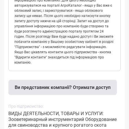
інформацією про компанію. Для цього необхідно
авторизуватися на порталі АгроКаталог - якщо у Вас вже є
обліковий запис, і зареєструватися - якщо облікового
запису ще немає. Після цього необхідно натиснути кнопку
запиту доступу нижче на цій сторінці. Запит на доступ до
управління інформацією про компанію буде створено та
буде розглянуто адміністрацією порталу протягом 24
годин. Після розгляду Вам буде надано доступ і Ви зможете
побачити компанію у Вашому особистому кабінеті в розділі
"Підприємства" - з можливістю редагувати інформацію.
Якщо Вас цікавлять контакти цього підприємства - кнопка
"Відкрити контакти" знаходиться під інформацією про
компанію.
Ви представник компанії? Отримати доступ
Про підприємство:
ВИДЫ ДЕЯТЕЛЬНОСТИ, ТОВАРЫ И УСЛУГИ:
Зооветеринарный инструментарий Оборудование
для свиноводства и крупного рогатого скота