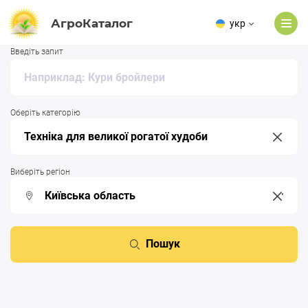
АгроКаталог
укр
Введіть запит
Оберіть категорію
Виберіть регіон
Пошук