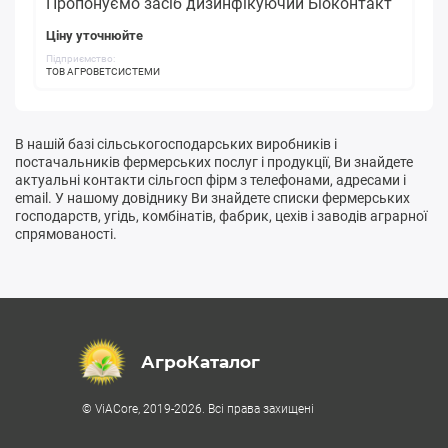
Пропонуємо засіб дизинфікуючий Біоконтакт
Ціну уточнюйте
Підприємство:
ТОВ АГРОВЕТСИСТЕМИ
В нашій базі сільськогосподарських виробників і
постачальників фермерських послуг і продукції, Ви знайдете
актуальні контакти сільгосп фірм з телефонами, адресами і
email. У нашому довіднику Ви знайдете списки фермерських
господарств, угідь, комбінатів, фабрик, цехів і заводів аграрної
спрямованості.
АгроКаталог
© ViACore, 2019-2026. Всі права захищені