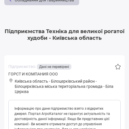
Обладнання для тваринництва
Підприємства Техніка для великої рогатої
худоби - Київська область
Підприємство:
Дані не перевірені
ГОРСТ И КОМПАНИЯ ООО
Київська область
-
Білоцерківський район
-
Білoцepківськa міська територіальна громада
-
Біла
Церква
Інформацію про дане підприємство взято з відкритих
джерел. Портал АгроКаталог не гарантує актуальність та
достовірність даної інформації. Якщо Ви представник цієї
компанії - Ви можете отримати доступ до управління