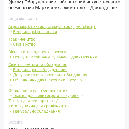
(ферм) Оборудование лабораторий искусственного
осеменения Маркировка животных...
Докладніше
Види діяльності
Агрохімія, біозахист, стимулятори, дезінфекція
Ветеринарні препарати
Тваринництво
Свинарство
Сільськогосподарські послуги
Послуги зберігання, сушіння, відвантаження
Сільгосптехніка та обладнання
Ветеринарное оборудование
Дозуюче та вимірювальне обладнання
Обладнання для переробки врожаю
Обладнання для тваринництва
Техніка для великої рогатої худоби
Техніка для свинарства
Устаткування для кролівництва
Пакувальне обладнання
Website