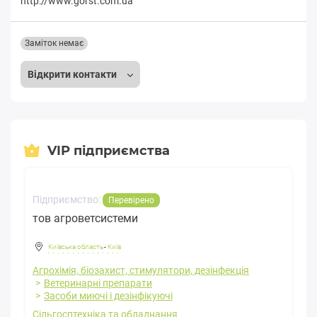
http://www.gorst.com.ua
Заміток немає
Відкрити контакти
VIP підприємства
Підприємство:
Перевірено
тов агроветсистеми
Київська область
-
Київ
Агрохімія, біозахист, стимулятори, дезінфекція
Ветеринарні препарати
Засоби миючі і дезінфікуючі
Сільгосптехніка та обладнання