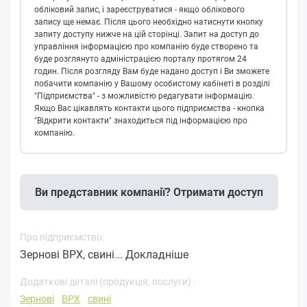
обліковий запис, і зареєструватися - якщо облікового
запису ще немає. Після цього необхідно натиснути кнопку
запиту доступу нижче на цій сторінці. Запит на доступ до
управління інформацією про компанію буде створено та
буде розглянуто адміністрацією порталу протягом 24
годин. Після розгляду Вам буде надано доступ і Ви зможете
побачити компанію у Вашому особистому кабінеті в розділі
"Підприємства" - з можливістю редагувати інформацію.
Якщо Вас цікавлять контакти цього підприємства - кнопка
"Відкрити контакти" знаходиться під інформацією про
компанію.
Ви представник компанії? Отримати доступ
Про підприємство:
Зернові ВРХ, свині...
Докладніше
Додаткові деталі (продукція, послуги) :
Зернові
ВРХ
свині