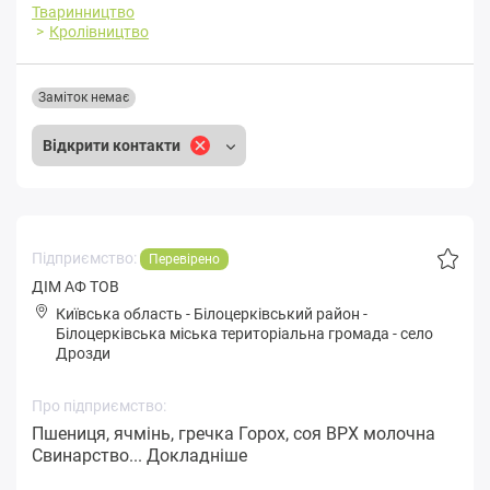
Тваринництво
Кролівництво
Заміток немає
Відкрити контакти
Підприємство:
Перевірено
ДІМ АФ ТОВ
Київська область
-
Білоцерківський район
-
Білoцepківськa міська територіальна громада
-
село
Дрозди
Про підприємство:
Пшениця, ячмінь, гречка Горох, соя ВРХ молочна
Свинарство...
Докладніше