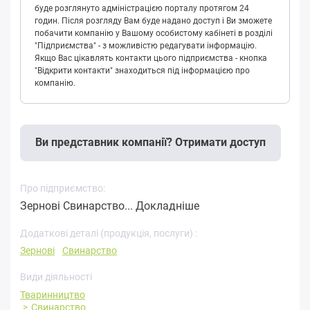
буде розглянуто адміністрацією порталу протягом 24
годин. Після розгляду Вам буде надано доступ і Ви зможете
побачити компанію у Вашому особистому кабінеті в розділі
"Підприємства" - з можливістю редагувати інформацію.
Якщо Вас цікавлять контакти цього підприємства - кнопка
"Відкрити контакти" знаходиться під інформацією про
компанію.
Ви представник компанії? Отримати доступ
Про підприємство:
Зернові Свинарство...
Докладніше
Додаткові деталі (продукція, послуги) :
Зернові
Свинарство
Види діяльності
Тваринництво
Свинарство