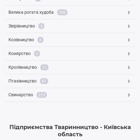
Велика рогата худоба
250
Звірівництво
3
Козівництво
6
Конярство
5
Кролівництво
11
Птахівництво
87
Свинарство
215
Підприємства Тваринництво - Київська
область