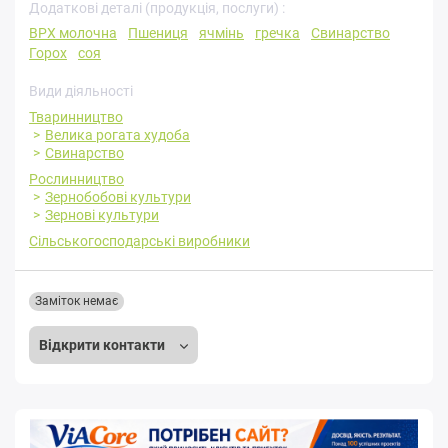
Додаткові деталі (продукція, послуги) :
ВРХ молочна
Пшениця
ячмінь
гречка
Свинарство
Горох
соя
Види діяльності
Тваринництво
Велика рогата худоба
Свинарство
Рослинництво
Зернобобові культури
Зернові культури
Сільськогосподарські виробники
Заміток немає
Відкрити контакти