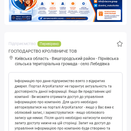
Підприємство:
Перевірено
ГОСПОДАРСТВО КРОЛІВНИЧЕ ТОВ
Київська область
-
Вишгородський район
-
Піpнівськa
сільська територіальна громада
-
село Лебедівка
Інформацію про дане підприємство взято з відкритих
джерел. Портал АгроКаталог не гарантує актуальність та
достовірність даної інформації. Якщо Ви представник цієї
компанії - Ви можете отримати доступ до управління
інформацією про компанію. Для цього необхідно
авторизуватися на порталі АгроКаталог - якщо у Вас вже є
обліковий запис, і зареєструватися - якщо облікового
запису ще немає. Після цього необхідно натиснути кнопку
запиту доступу нижче на цій сторінці. Запит на доступ до
управління інформацією про компанію буде створено та