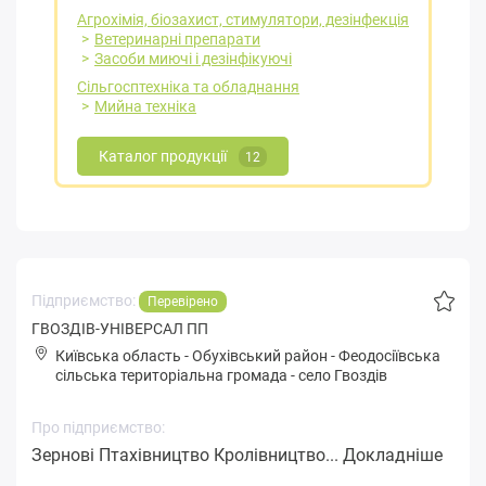
Агрохімія, біозахист, стимулятори, дезінфекція
Ветеринарні препарати
Засоби миючі і дезінфікуючі
Сільгосптехніка та обладнання
Мийна техніка
Каталог продукції
12
Підприємство:
Перевірено
ГВОЗДІВ-УНІВЕРСАЛ ПП
Київська область
-
Обухівський район
-
Фeoдoсіївськa
сільська територіальна громада
-
село Гвоздів
Про підприємство:
Зернові Птахівництво Кролівництво...
Докладніше