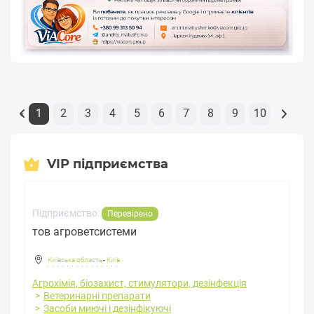
1
2
3
4
5
6
7
8
9
10
«
VIP підприємства
Підприємство:
Перевірено
тов агроветсистеми
Київська область
-
Київ
Агрохімія, біозахист, стимулятори, дезінфекція
Ветеринарні препарати
Засоби миючі і дезінфікуючі