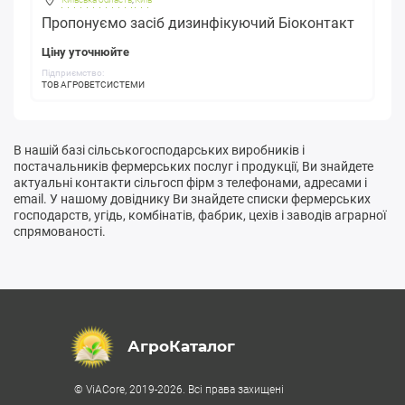
Пропонуємо засіб дизинфікуючий Біоконтакт
Ціну уточнюйте
Підприємство:
ТОВ АГРОВЕТСИСТЕМИ
В нашій базі сільськогосподарських виробників і
постачальників фермерських послуг і продукції, Ви знайдете
актуальні контакти сільгосп фірм з телефонами, адресами і
email. У нашому довіднику Ви знайдете списки фермерських
господарств, угідь, комбінатів, фабрик, цехів і заводів аграрної
спрямованості.
АгроКаталог
© ViACore, 2019-2026. Всі права захищені