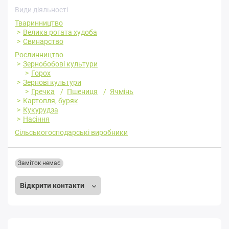
Види діяльності
Тваринництво
Велика рогата худоба
Свинарство
Рослинництво
Зернобобові культури
Горох
Зернові культури
Гречка
Пшениця
Ячмінь
Картопля, буряк
Кукурудза
Насіння
Сільськогосподарські виробники
Заміток немає
Відкрити контакти