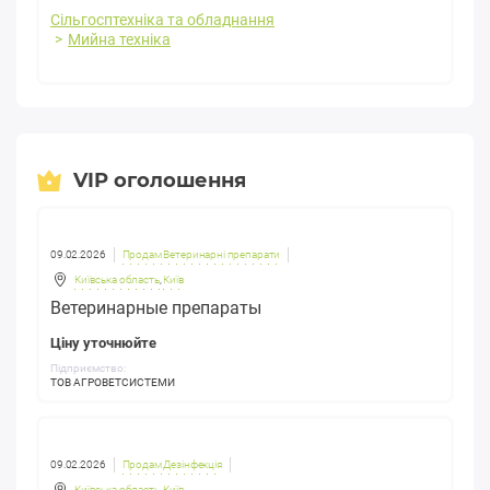
Сільгосптехніка та обладнання
Мийна техніка
VIP оголошення
09.02.2026
Продам Ветеринарні препарати
Київська область
,
Київ
Ветеринарные препараты
Ціну уточнюйте
Підприємство:
ТОВ АГРОВЕТСИСТЕМИ
09.02.2026
Продам Дезінфекція
Київська область
,
Київ