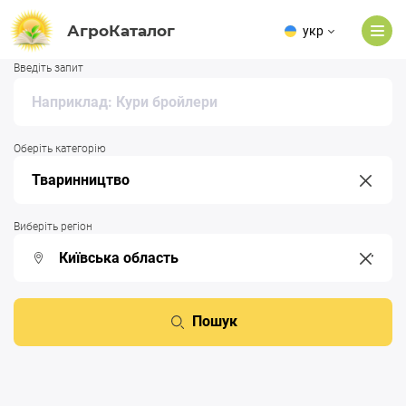
АгроКаталог
укр
Введіть запит
Оберіть категорію
Виберіть регіон
Пошук