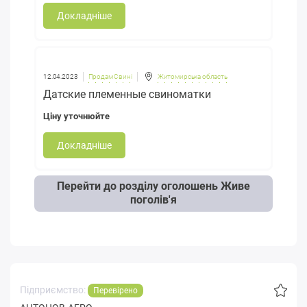
Докладніше
12.04.2023
Продам Свині
Житомирська область
Датские племенные свиноматки
Ціну уточнюйте
Докладніше
Перейти до розділу оголошень Живе
поголів'я
Підприємство:
Перевірено