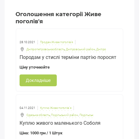
Оголошення категорії Живе
поголів'я
28.10.2021
Продам Живе поголів'я
Дніпропетровська область
,
Дніпровський район
,
Дніпро
Породам у стислі терміни партію поросят
Ціну уточнюйте
Докладніше
04.11.2021
Куплю Живе поголів'я
Одеська область
,
Подільський район
,
Подільськ
Куплю живого маленького Соболя
Ціна: 1000 грн / 1 Штук