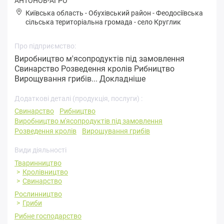
АНТОНОВ-АГРО
Київська область
-
Обухівський район
-
Фeoдoсіївськa
сільська територіальна громада
-
село Круглик
Про підприємство:
Виробництво м'ясопродуктів під замовлення
Свинарство Розведення кролів Рибництво
Вирощування грибів...
Докладніше
Додаткові деталі (продукція, послуги) :
Свинарство
Рибництво
Виробництво м'ясопродуктів під замовлення
Розведення кролів
Вирощування грибів
Види діяльності
Тваринництво
Кролівництво
Свинарство
Рослинництво
Гриби
Рибне господарство