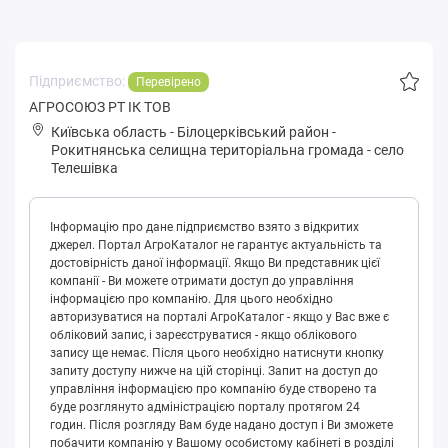
Підприємство:
Перевірено
АГРОСОЮЗ РТ ІК ТОВ
Київська область
-
Білоцерківський район
-
Рoкитнянськa селищна територіальна громада
-
село
Телешівка
Інформацію про дане підприємство взято з відкритих
джерел. Портал АгроКаталог не гарантує актуальність та
достовірність даної інформації. Якщо Ви представник цієї
компанії - Ви можете отримати доступ до управління
інформацією про компанію. Для цього необхідно
авторизуватися на порталі АгроКаталог - якщо у Вас вже є
обліковий запис, і зареєструватися - якщо облікового
запису ще немає. Після цього необхідно натиснути кнопку
запиту доступу нижче на цій сторінці. Запит на доступ до
управління інформацією про компанію буде створено та
буде розглянуто адміністрацією порталу протягом 24
годин. Після розгляду Вам буде надано доступ і Ви зможете
побачити компанію у Вашому особистому кабінеті в розділі