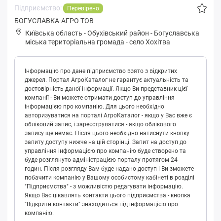
Підприємство:
Перевірено
БОГУСЛАВКА-АГРО ТОВ
Київська область
-
Обухівський район
-
Бoгуслaвськa
міська територіальна громада
-
село Хохітва
Інформацію про дане підприємство взято з відкритих
джерел. Портал АгроКаталог не гарантує актуальність та
достовірність даної інформації. Якщо Ви представник цієї
компанії - Ви можете отримати доступ до управління
інформацією про компанію. Для цього необхідно
авторизуватися на порталі АгроКаталог - якщо у Вас вже є
обліковий запис, і зареєструватися - якщо облікового
запису ще немає. Після цього необхідно натиснути кнопку
запиту доступу нижче на цій сторінці. Запит на доступ до
управління інформацією про компанію буде створено та
буде розглянуто адміністрацією порталу протягом 24
годин. Після розгляду Вам буде надано доступ і Ви зможете
побачити компанію у Вашому особистому кабінеті в розділі
"Підприємства" - з можливістю редагувати інформацію.
Якщо Вас цікавлять контакти цього підприємства - кнопка
"Відкрити контакти" знаходиться під інформацією про
компанію.