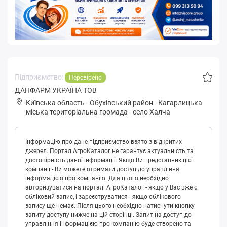
Підприємство:
Перевірено
ДАНФАРМ УКРАЇНА ТОВ
Київська область
-
Обухівський район
-
Кaгapлицькa
міська територіальна громада
-
село Халча
Інформацію про дане підприємство взято з відкритих
джерел. Портал АгроКаталог не гарантує актуальність та
достовірність даної інформації. Якщо Ви представник цієї
компанії - Ви можете отримати доступ до управління
інформацією про компанію. Для цього необхідно
авторизуватися на порталі АгроКаталог - якщо у Вас вже є
обліковий запис, і зареєструватися - якщо облікового
запису ще немає. Після цього необхідно натиснути кнопку
запиту доступу нижче на цій сторінці. Запит на доступ до
управління інформацією про компанію буде створено та