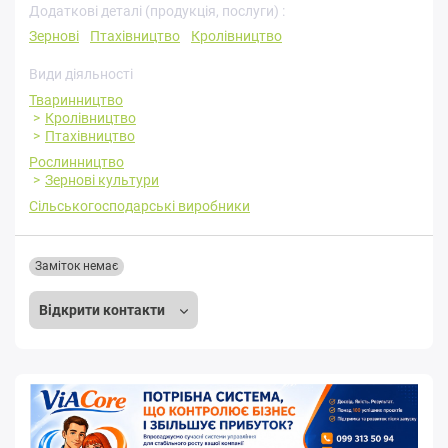
Додаткові деталі (продукція, послуги) :
Зернові
Птахівництво
Кролівництво
Види діяльності
Тваринництво
Кролівництво
Птахівництво
Рослинництво
Зернові культури
Сільськогосподарські виробники
Заміток немає
Відкрити контакти