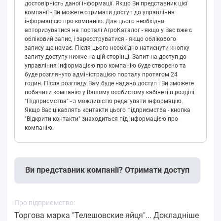
достовірність даної інформації. Якщо Ви представник цієї
компанії - Ви можете отримати доступ до управління
інформацією про компанію. Для цього необхідно
авторизуватися на порталі АгроКаталог - якщо у Вас вже є
обліковий запис, і зареєструватися - якщо облікового
запису ще немає. Після цього необхідно натиснути кнопку
запиту доступу нижче на цій сторінці. Запит на доступ до
управління інформацією про компанію буде створено та
буде розглянуто адміністрацією порталу протягом 24
годин. Після розгляду Вам буде надано доступ і Ви зможете
побачити компанію у Вашому особистому кабінеті в розділі
"Підприємства" - з можливістю редагувати інформацію.
Якщо Вас цікавлять контакти цього підприємства - кнопка
"Відкрити контакти" знаходиться під інформацією про
компанію.
Ви представник компанії? Отримати доступ
Про підприємство:
Торгова марка "Телешовские яйця"...
Докладніше