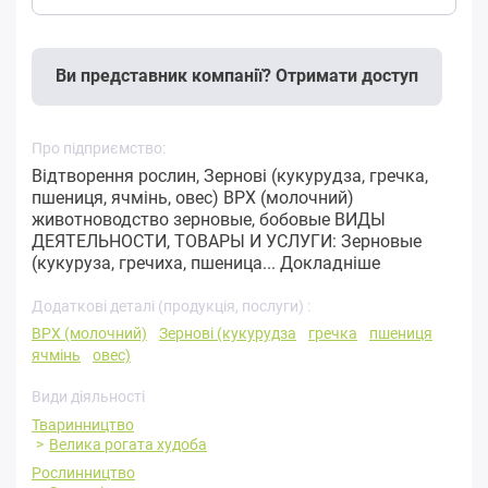
Ви представник компанії? Отримати доступ
Про підприємство:
Відтворення рослин, Зернові (кукурудза, гречка,
пшениця, ячмінь, овес) ВРХ (молочний)
животноводство зерновые, бобовые ВИДЫ
ДЕЯТЕЛЬНОСТИ, ТОВАРЫ И УСЛУГИ: Зерновые
(кукуруза, гречиха, пшеница...
Докладніше
Додаткові деталі (продукція, послуги) :
ВРХ (молочний)
Зернові (кукурудза
гречка
пшениця
ячмінь
овес)
Види діяльності
Тваринництво
Велика рогата худоба
Рослинництво