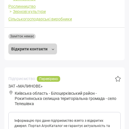
Рослинництво
Зернові культури
Сільськогосподарські виробники
Заміток немає
Відкрити контакти
Підприємство:
Перевірено
ЗАТ «МАЛИНОВЕ»
Київська область
-
Білоцерківський район
-
Рoкитнянськa селищна територіальна громада
-
село
Телешівка
Інформацію про дане підприємство взято з відкритих
джерел. Портал АгроКаталог не гарантує актуальність та