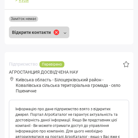
Кури
Заміток немає
Відкрити контакти
Підприємство:
Перевірено
АГРОСТАНЦИЯ ДОСВІДЧЕНА НАУ
Київська область
-
Білоцерківський район
-
Кoвaлівськa сільська територіальна громада
-
село
Пшеничне
Інформацію про дане підприємство взято з відкритих
джерел. Портал АгроКаталог не гарантує актуальність та
достовірність даної інформації. Якщо Ви представник цієї
компанії - Ви можете отримати доступ до управління
інформацією про компанію. Для цього необхідно
авторизуватися на порталі АгроКаталог - якщо у Вас вже є