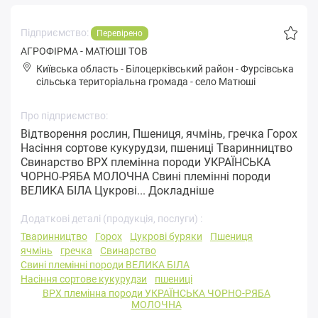
Підприємство:
Перевірено
АГРОФІРМА - МАТЮШІ ТОВ
Київська область
-
Білоцерківський район
-
Фуpсівськa
сільська територіальна громада
-
село Матюші
Про підприємство:
Відтворення рослин, Пшениця, ячмінь, гречка Горох
Насіння сортове кукурудзи, пшениці Тваринництво
Свинарство ВРХ племінна породи УКРАЇНСЬКА
ЧОРНО-РЯБА МОЛОЧНА Свині племінні породи
ВЕЛИКА БІЛА Цукрові...
Докладніше
Додаткові деталі (продукція, послуги) :
Тваринництво
Горох
Цукрові буряки
Пшениця
ячмінь
гречка
Свинарство
Свині племінні породи ВЕЛИКА БІЛА
Насіння сортове кукурудзи
пшениці
ВРХ племінна породи УКРАЇНСЬКА ЧОРНО-РЯБА
МОЛОЧНА