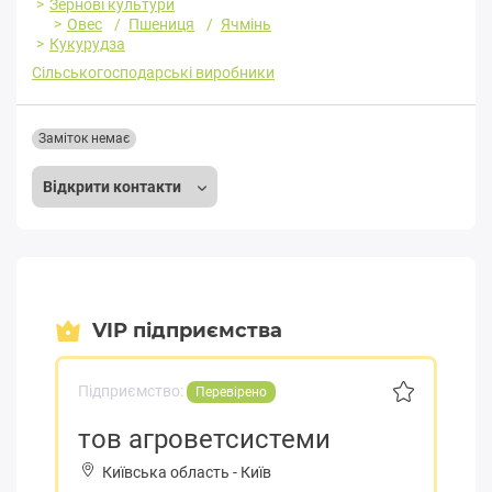
Зернові культури
Овес
Пшениця
Ячмінь
Кукурудза
Сільськогосподарські виробники
Заміток немає
Відкрити контакти
VIP підприємства
Підприємство:
Перевірено
тов агроветсистеми
Київська область
-
Київ