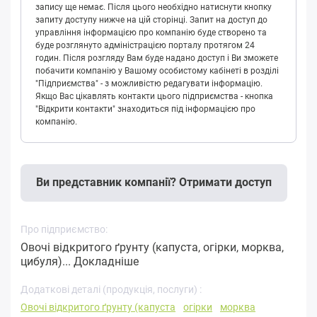
запису ще немає. Після цього необхідно натиснути кнопку
запиту доступу нижче на цій сторінці. Запит на доступ до
управління інформацією про компанію буде створено та
буде розглянуто адміністрацією порталу протягом 24
годин. Після розгляду Вам буде надано доступ і Ви зможете
побачити компанію у Вашому особистому кабінеті в розділі
"Підприємства" - з можливістю редагувати інформацію.
Якщо Вас цікавлять контакти цього підприємства - кнопка
"Відкрити контакти" знаходиться під інформацією про
компанію.
Ви представник компанії? Отримати доступ
Про підприємство:
Овочі відкритого ґрунту (капуста, огірки, морква,
цибуля)...
Докладніше
Додаткові деталі (продукція, послуги) :
Овочі відкритого ґрунту (капуста
огірки
морква