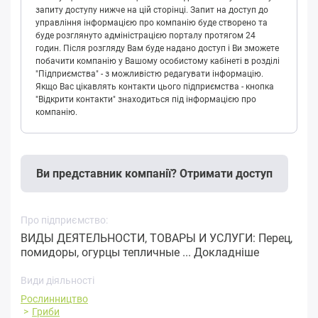
запиту доступу нижче на цій сторінці. Запит на доступ до
управління інформацією про компанію буде створено та
буде розглянуто адміністрацією порталу протягом 24
годин. Після розгляду Вам буде надано доступ і Ви зможете
побачити компанію у Вашому особистому кабінеті в розділі
"Підприємства" - з можливістю редагувати інформацію.
Якщо Вас цікавлять контакти цього підприємства - кнопка
"Відкрити контакти" знаходиться під інформацією про
компанію.
Ви представник компанії? Отримати доступ
Про підприємство:
ВИДЫ ДЕЯТЕЛЬНОСТИ, ТОВАРЫ И УСЛУГИ: Перец,
помидоры, огурцы тепличные ...
Докладніше
Види діяльності
Рослинництво
Гриби