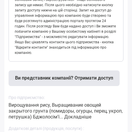
запису ще немає. Після цього необхідно натиснути кнопку
запиту доступу нижче на цій сторінці. Запит на доступ до
управління інформацією про компанію буде створено та
буде розглянуто адміністрацією порталу протягом 24
годин. Після розгляду Вам буде надано доступ і Ви зможете
побачити компанію у Вашому особистому кабінеті в розділі
"Підприємства" - з можливістю редагувати інформацію.
Якщо Вас цікавлять контакти цього підприємства - кнопка
"Відкрити контакти" знаходиться під інформацією про
компанію.
Ви представник компанії? Отримати доступ
Про підприємство:
Вирощування рису, Выращивание овощей
закрытого грунта (помидоры, огурцы, перец, укроп,
петрушка) Бджолосім'ї...
Докладніше
Додаткові деталі (продукція, послуги) :