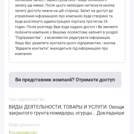
обліковий запис, і зареєструватися - якщо облікового
запису ще немає. Після цього необхідно натиснути кнопку
запиту доступу нижче на цій сторінці. Запит на доступ до
управління інформацією про компанію буде створено та
буде розглянуто адміністрацією порталу протягом 24
годин. Після розгляду Вам буде надано доступ і Ви зможете
побачити компанію у Вашому особистому кабінеті в розділі
"Підприємства" - з можливістю редагувати інформацію.
Якщо Вас цікавлять контакти цього підприємства - кнопка
"Відкрити контакти" знаходиться під інформацією про
компанію.
Ви представник компанії? Отримати доступ
Про підприємство:
ВИДЫ ДЕЯТЕЛЬНОСТИ, ТОВАРЫ И УСЛУГИ: Овощи
закрытого грунта-помидоры, огурцы...
Докладніше
Види діяльності
Рослинництво