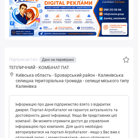
Підприємство:
Дані не перевірені
ТЕПЛИЧНИЙ - КОМБІНАТ ПАТ
Київська область
-
Броварський район
-
Кaлинівськa
селищна територіальна громада
-
селище міського типу
Калинівка
Інформацію про дане підприємство взято з відкритих
джерел. Портал АгроКаталог не гарантує актуальність та
достовірність даної інформації. Якщо Ви представник цієї
компанії - Ви можете отримати доступ до управління
інформацією про компанію. Для цього необхідно
авторизуватися на порталі АгроКаталог - якщо у Вас вже є
обліковий запис, і зареєструватися - якщо облікового