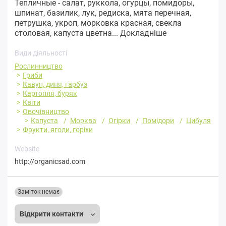
Тепличные - салат, руккола, огурцы, помидоры,
шпинат, базилик, лук, редиска, мята перечная,
петрушка, укроп, морковка красная, свекла
столовая, капуста цветна...
Докладніше
Види діяльності
Рослинництво
Гриби
Кавун, диня, гарбуз
Картопля, буряк
Квіти
Овочівництво
Капуста
Морква
Огірки
Помідори
Цибуля
Фрукти, ягоди, горіхи
Website
http://organicsad.com
Заміток немає
Відкрити контакти