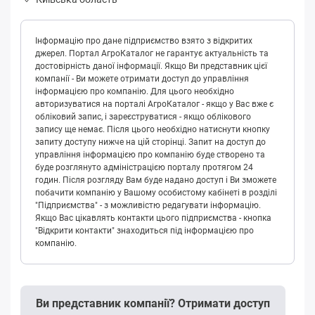
Інформацію про дане підприємство взято з відкритих
джерел. Портал АгроКаталог не гарантує актуальність та
достовірність даної інформації. Якщо Ви представник цієї
компанії - Ви можете отримати доступ до управління
інформацією про компанію. Для цього необхідно
авторизуватися на порталі АгроКаталог - якщо у Вас вже є
обліковий запис, і зареєструватися - якщо облікового
запису ще немає. Після цього необхідно натиснути кнопку
запиту доступу нижче на цій сторінці. Запит на доступ до
управління інформацією про компанію буде створено та
буде розглянуто адміністрацією порталу протягом 24
годин. Після розгляду Вам буде надано доступ і Ви зможете
побачити компанію у Вашому особистому кабінеті в розділі
"Підприємства" - з можливістю редагувати інформацію.
Якщо Вас цікавлять контакти цього підприємства - кнопка
"Відкрити контакти" знаходиться під інформацією про
компанію.
Ви представник компанії? Отримати доступ