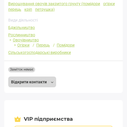
Вирощування овочів закритого грунту (помідори
огірки
перець
кріп
петрушка)
Види діяльності
Бджільництво
Рослинництво
Овочівництво
Огірки
Перець
Помідори
Сільськогосподарські виробники
Заміток немає
Відкрити контакти
VIP підприємства