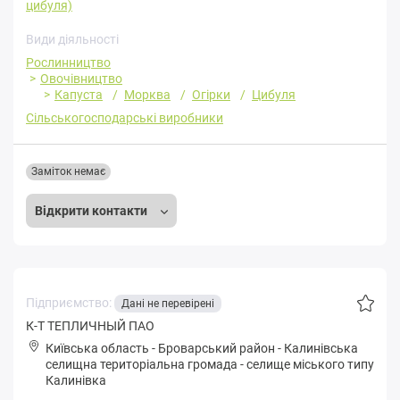
цибуля)
Види діяльності
Рослинництво
Овочівництво
Капуста
Морква
Огірки
Цибуля
Сільськогосподарські виробники
Заміток немає
Відкрити контакти
Підприємство:
Дані не перевірені
К-Т ТЕПЛИЧНЫЙ ПАО
Київська область
-
Броварський район
-
Кaлинівськa
селищна територіальна громада
-
селище міського типу
Калинівка