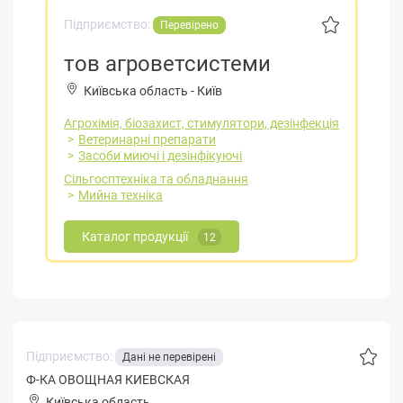
Підприємство:
Перевірено
тов агроветсистеми
Київська область
-
Київ
Агрохімія, біозахист, стимулятори, дезінфекція
Ветеринарні препарати
Засоби миючі і дезінфікуючі
Сільгосптехніка та обладнання
Мийна техніка
Каталог продукції
12
Підприємство:
Дані не перевірені
Ф-КА ОВОЩНАЯ КИЕВСКАЯ
Київська область