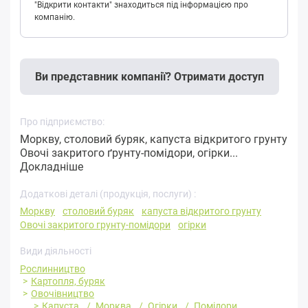
"Відкрити контакти" знаходиться під інформацією про
компанію.
Ви представник компанії? Отримати доступ
Про підприємство:
Моркву, столовий буряк, капуста відкритого грунту
Овочі закритого ґрунту-помідори, огірки...
Докладніше
Додаткові деталі (продукція, послуги) :
Моркву
столовий буряк
капуста відкритого грунту
Овочі закритого грунту-помідори
огірки
Види діяльності
Рослинництво
Картопля, буряк
Овочівництво
Капуста
Морква
Огірки
Помідори