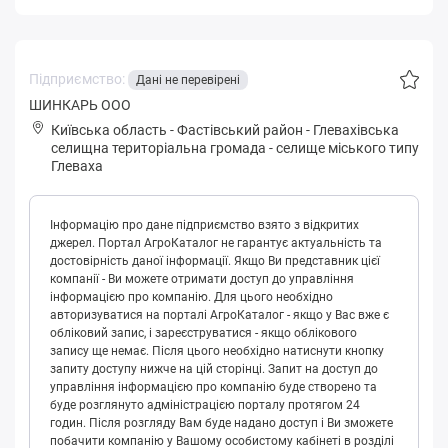
Підприємство:
Дані не перевірені
ШИНКАРЬ ООО
Київська область
-
Фастівський район
-
Глeвaхівськa
селищна територіальна громада
-
селище міського типу
Глеваха
Інформацію про дане підприємство взято з відкритих
джерел. Портал АгроКаталог не гарантує актуальність та
достовірність даної інформації. Якщо Ви представник цієї
компанії - Ви можете отримати доступ до управління
інформацією про компанію. Для цього необхідно
авторизуватися на порталі АгроКаталог - якщо у Вас вже є
обліковий запис, і зареєструватися - якщо облікового
запису ще немає. Після цього необхідно натиснути кнопку
запиту доступу нижче на цій сторінці. Запит на доступ до
управління інформацією про компанію буде створено та
буде розглянуто адміністрацією порталу протягом 24
годин. Після розгляду Вам буде надано доступ і Ви зможете
побачити компанію у Вашому особистому кабінеті в розділі