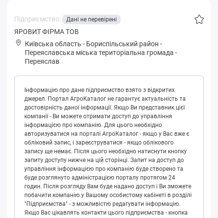
Підприємство:
Дані не перевірені
ЯРОВИТ ФІРМА ТОВ
Київська область
-
Бориспільський район
-
Пepeяслaвськa міська територіальна громада
-
Переяслав
Інформацію про дане підприємство взято з відкритих
джерел. Портал АгроКаталог не гарантує актуальність та
достовірність даної інформації. Якщо Ви представник цієї
компанії - Ви можете отримати доступ до управління
інформацією про компанію. Для цього необхідно
авторизуватися на порталі АгроКаталог - якщо у Вас вже є
обліковий запис, і зареєструватися - якщо облікового
запису ще немає. Після цього необхідно натиснути кнопку
запиту доступу нижче на цій сторінці. Запит на доступ до
управління інформацією про компанію буде створено та
буде розглянуто адміністрацією порталу протягом 24
годин. Після розгляду Вам буде надано доступ і Ви зможете
побачити компанію у Вашому особистому кабінеті в розділі
"Підприємства" - з можливістю редагувати інформацію.
Якщо Вас цікавлять контакти цього підприємства - кнопка