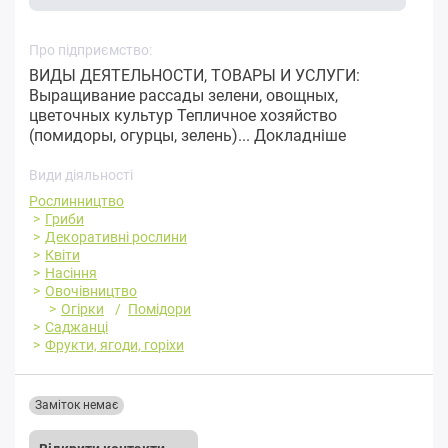
Про підприємство:
ВИДЫ ДЕЯТЕЛЬНОСТИ, ТОВАРЫ И УСЛУГИ:
Выращивание рассады зелени, овощных,
цветочных культур Тепличное хозяйство
(помидоры, огурцы, зелень)...
Докладніше
Види діяльності
Рослинництво
Гриби
Декоративні рослини
Квіти
Насіння
Овочівництво
Огірки
Помідори
Саджанці
Фрукти, ягоди, горіхи
Заміток немає