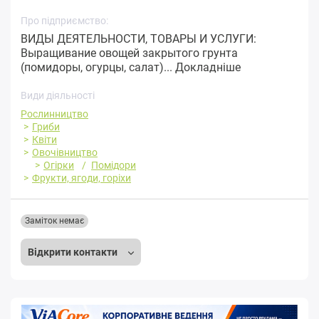
Про підприємство:
ВИДЫ ДЕЯТЕЛЬНОСТИ, ТОВАРЫ И УСЛУГИ:
Выращивание овощей закрытого грунта
(помидоры, огурцы, салат)...
Докладніше
Види діяльності
Рослинництво
Гриби
Квіти
Овочівництво
Огірки
Помідори
Фрукти, ягоди, горіхи
Заміток немає
Відкрити контакти