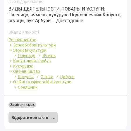
Про підприємство:
ВИДЫ ДЕЯТЕЛЬНОСТИ, ТОВАРЫ И УСЛУГИ:
Пшеница, ячмень, кукуруза Подсолнечник Капуста,
огурцы, лук Арбузы...
Докладніше
Види діяльності
Рослинництво
Зернобобові культури
Зернові культури
Пшениця
Ячмінь
Кавун, диня, гарбуз
Кукурудза
Овочівництво
Капуста
Огірки
Цибуля
Олійні та ефіроолійні культури
Соняшник
Заміток немає
Відкрити контакти