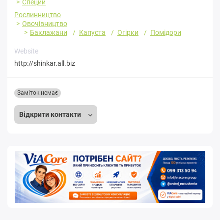
Специи
Рослинництво
Овочівництво
Баклажани
Капуста
Огірки
Помідори
Website
http://shinkar.all.biz
Заміток немає
Відкрити контакти