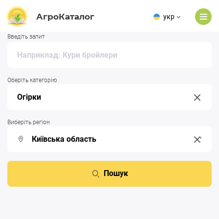
АгроКаталог
укр
Введіть запит
Оберіть категорію
Виберіть регіон
Пошук