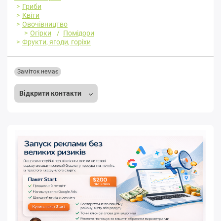
Гриби
Квіти
Овочівництво
Огірки
Помідори
Фрукти, ягоди, горіхи
Заміток немає
Відкрити контакти