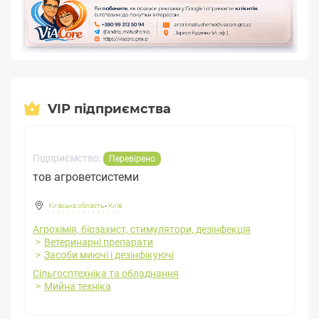
VIP підприємства
Підприємство:
Перевірено
тов агроветсистеми
Київська область
-
Київ
Агрохімія, біозахист, стимулятори, дезінфекція
Ветеринарні препарати
Засоби миючі і дезінфікуючі
Сільгосптехніка та обладнання
Мийна техніка