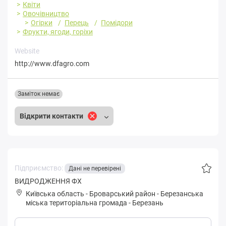
Квіти
Овочівництво
Огірки
Перець
Помідори
Фрукти, ягоди, горіхи
Website
http://www.dfagro.com
Заміток немає
Відкрити контакти
Підприємство:
Дані не перевірені
ВИДРОДЖЕHHЯ ФХ
Київська область
-
Броварський район
-
Бepeзaнськa
міська територіальна громада
-
Березань