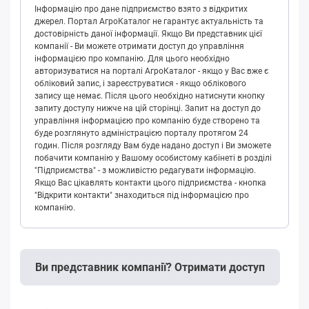
Інформацію про дане підприємство взято з відкритих
джерел. Портал АгроКаталог не гарантує актуальність та
достовірність даної інформації. Якщо Ви представник цієї
компанії - Ви можете отримати доступ до управління
інформацією про компанію. Для цього необхідно
авторизуватися на порталі АгроКаталог - якщо у Вас вже є
обліковий запис, і зареєструватися - якщо облікового
запису ще немає. Після цього необхідно натиснути кнопку
запиту доступу нижче на цій сторінці. Запит на доступ до
управління інформацією про компанію буде створено та
буде розглянуто адміністрацією порталу протягом 24
годин. Після розгляду Вам буде надано доступ і Ви зможете
побачити компанію у Вашому особистому кабінеті в розділі
"Підприємства" - з можливістю редагувати інформацію.
Якщо Вас цікавлять контакти цього підприємства - кнопка
"Відкрити контакти" знаходиться під інформацією про
компанію.
Ви представник компанії? Отримати доступ