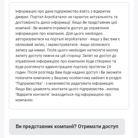
Інформацію про дане підприємство взято з відкритих
джерел. Портал АгроКаталог не гарантує актуальність та
достовірність даної інформації. Якщо Ви представник цієї
компанії - Ви можете отримати доступ до управління
інформацією про компанію. Для цього необхідно
авторизуватися на порталі АгроКаталог - якщо у Вас вже є
обліковий запис, і зареєструватися - якщо облікового
запису ще немає. Після цього необхідно натиснути кнопку
запиту доступу нижче на цій сторінці. Запит на доступ до
управління інформацією про компанію буде створено та
буде розглянуто адміністрацією порталу протягом 24
годин. Після розгляду Вам буде надано доступ і Ви зможете
побачити компанію у Вашому особистому кабінеті в розділі
"Підприємства" - з можливістю редагувати інформацію.
Якщо Вас цікавлять контакти цього підприємства - кнопка
"Відкрити контакти" знаходиться під інформацією про
компанію.
Ви представник компанії? Отримати доступ