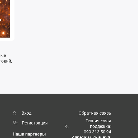
ные
годий,
Вход
Обратная связь
Техническая
Регистрация
поддежка:
099 313 50 94
Наши партнеры
Адреса: м.Київ, вул.