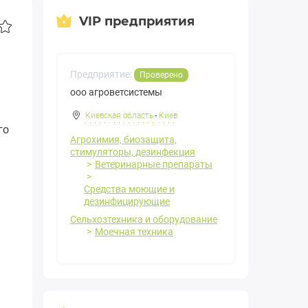
VIP предприятия
Предприятие:
Проверено
ооо агроветсистемы
Киевская область
-
Киев
го
Агрохимия, биозащита,
стимуляторы, дезинфекция
Ветеринарные препараты
Средства моющие и
дезинфицирующие
Сельхозтехника и оборудование
Моечная техника