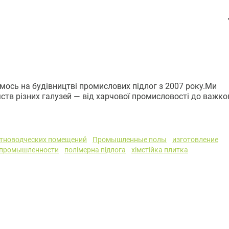
ємось на будівництві промислових підлог з 2007 року.Ми
ств різних галузей — від харчової промисловості до важко
отноводческих помещений
Промышленные полы
изготовление
 промышленности
полімерна підлога
хімстійка плитка