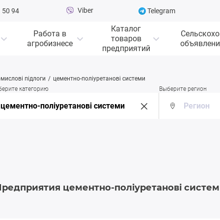
Viber
 50 94
Telegram
Каталог
Работа в
Сельскохо
товаров
агробизнесе
объявлени
предприятий
мислові підлоги
цементно-поліуретанові системи
берите категорию
Выберите регион
редприятия цементно-поліуретанові систе