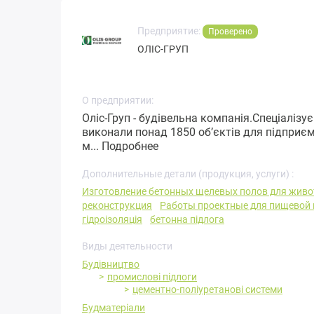
Предприятие:
Проверено
ОЛІС-ГРУП
О предприятии:
Оліс-Груп - будівельна компанія.Спеціалізу
виконали понад 1850 об’єктів для підприєм
м...
Подробнее
Дополнительные детали (продукция, услуги) :
Изготовление бетонных щелевых полов для жив
реконструкция
Работы проектные для пищевой
гідроізоляція
бетонна підлога
Виды деятельности
Будівництво
промислові підлоги
цементно-поліуретанові системи
Будматеріали