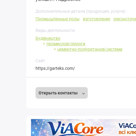
Дополнительные детали (продукция, услуги) :
Промышленные полы
изготовление
реконстру
Виды деятельности
Будівництво
промислові підлоги
цементно-поліуретанові системи
Сайт
https://garteks.com/
Открыть контакты