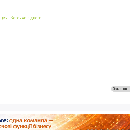
кция
бетонна підлога
Заметок н