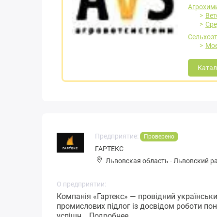
Агрохими
Вет
Сре
Сельхозт
Мое
Катал
Предприятие:
Проверено
ГАРТЕКС
Львовская область
-
Львовский р
О предприятии:
Компанія «Гартекс» — провідний українськ
промислових підлог із досвідом роботи пона
успішн...
Подробнее