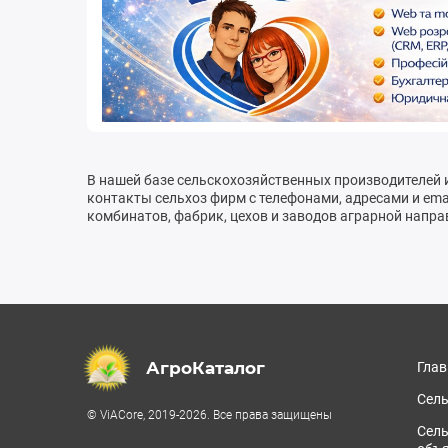
В нашей базе сельскохозяйственных производителей 
контакты сельхоз фирм с телефонами, адресами и emai
комбинатов, фабрик, цехов и заводов аграрной напра
АгроКаталог
Глав
Сель
© ViACore, 2019-2026. Все права защищены
Сел