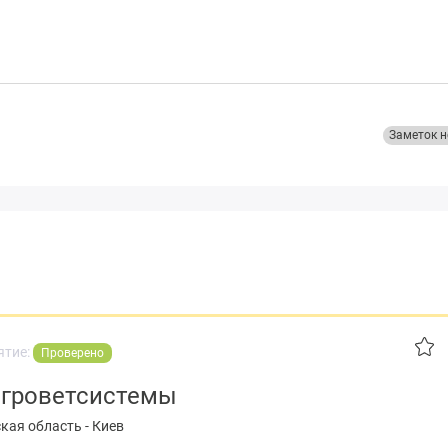
Заметок н
ятие:
Проверено
агроветсистемы
кая область
-
Киев