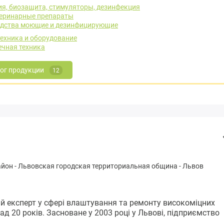
я, биозащита, стимуляторы, дезинфекция
еринарные препараты
дства моющие и дезинфицирующие
ехника и оборудование
чная техника
ог продукции
12
айон
-
Львовская городская территориальная община
-
Львов
ий експерт у сфері влаштування та ремонту високоміцних
д 20 років. Засноване у 2003 році у Львові, підприємство