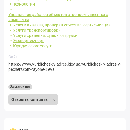
Технологии
Управление работой объектов агропромышленного
комплекса
Услуги анализа, проверки качества, сертификации
Услуги транспортировки
Услуги хранения, сушки, отгрузки
Экспорт-импорт
Юридические услуги
Сайт
https://www.yuridicheskiy-adres.kiev.ua/yuridicheskiy-adres-v-
pecherskom-rayone-kieva
Заметок нет
Открыть контакты