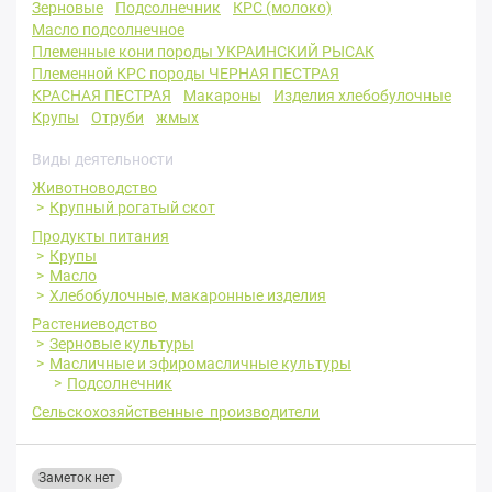
Зерновые
Подсолнечник
КРС (молоко)
Масло подсолнечное
Племенные кони породы УКРАИНСКИЙ РЫСАК
Племенной КРС породы ЧЕРНАЯ ПЕСТРАЯ
КРАСНАЯ ПЕСТРАЯ
Макароны
Изделия хлебобулочные
Крупы
Отруби
жмых
Виды деятельности
Животноводство
Крупный рогатый скот
Продукты питания
Крупы
Масло
Хлебобулочные, макаронные изделия
Растениеводство
Зерновые культуры
Масличные и эфиромасличные культуры
Подсолнечник
Сельскохозяйственные производители
Заметок нет