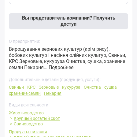
Вы представитель компании? Получить
доступ
О предприятии:
Вирощування зернових культур (крім рису),
бобових культур і насіння олійних культур, Свиньи,
КРС Зерновые, кукуруза Очистка, сушка, хранение
семян Пекарня...
Подробнее
Дополнительные детали (продукция, услуги) :
Свиньи
КРС
Зерновые
кукуруза
Очистка
сушка
хранение семян
Пекарня
Виды деятельности
Животноводство
Крупный рогатый скот
Свиноводство
Продукты питания