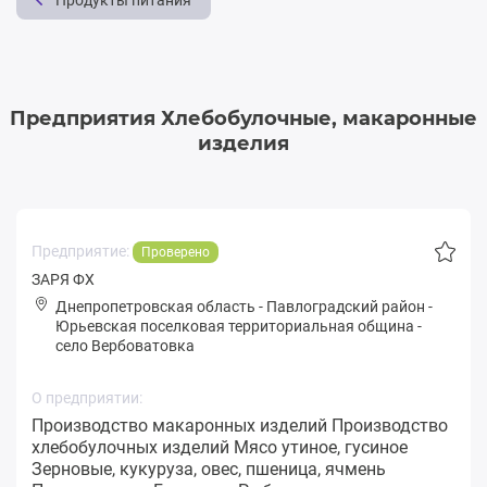
Продукты питания
Предприятия Хлебобулочные, макаронные
изделия
Предприятие:
Проверено
ЗАРЯ ФХ
Днепропетровская область
-
Павлоградский район
-
Юpьевская поселковая территориальная община
-
село Вербоватовка
О предприятии:
Производство макаронных изделий Производство
хлебобулочных изделий Мясо утиное, гусиное
Зерновые, кукуруза, овес, пшеница, ячмень