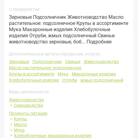
О предприятии:
Зерновые Подсолнечник Животноводство Масло
растительное: подсолнечное Крупы в ассортименте
Мука Макаронные изделия Хлебобулочные
изделия Отруби, жмых подсолнечный Свиньи
животноводство зерновые, боб...
Подробнее
Дополнительные детали (продукция, услуги) :
Зерновые
Подсолнечник
Свиньи
Животноводство
Масло растительное: подсолнечное
Крупы в ассортименте
Мука
Макаронные изделия
Хлебобулочные изделия
Отруби
жмых подсолнечный
Виды деятельности
Животноводство
Свиноводство
Продукты питания
Крупы
Масло
Мука
Хлебобулочные, макаронные изделия