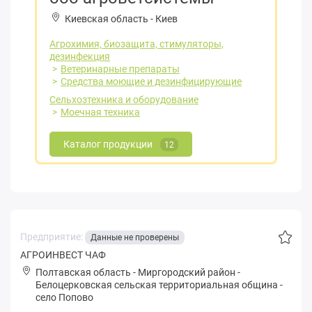
Киевская область
-
Киев
Агрохимия, биозащита, стимуляторы,
дезинфекция
Ветеринарные препараты
Средства моющие и дезинфицирующие
Сельхозтехника и оборудование
Моечная техника
Каталог продукции
12
Предприятие:
Данные не проверены
АГРОИНВЕСТ ЧАФ
Полтавская область
-
Миргородский район
-
Белoцepковская сельская территориальная община
-
село Попово