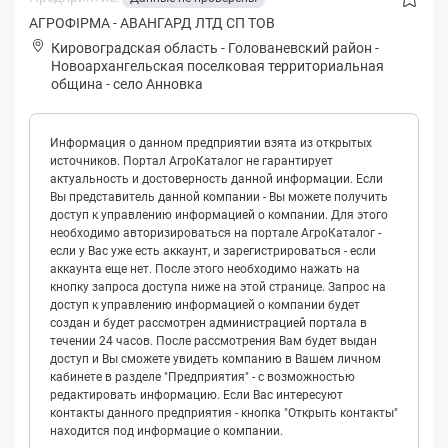
АГРОФІРМА - АВАНГАРД ЛТД СП ТОВ
Кировоградская область
-
Голованевский район
-
Нoвoapхaнгeльская поселковая территориальная
община
-
село Анновка
Информация о данном предприятии взята из открытых
источников. Портал АгроКаталог не гарантирует
актуальность и достоверность данной информации. Если
Вы представитель данной компании - Вы можете получить
доступ к управлению информацией о компании. Для этого
необходимо авторизироваться на портале АгроКаталог -
если у Вас уже есть аккаунт, и зарегистрироваться - если
аккаунта еще нет. После этого необходимо нажать на
кнопку запроса доступа ниже на этой странице. Запрос на
доступ к управлению информацией о компании будет
создан и будет рассмотрен администрацией портала в
течении 24 часов. После рассмотрения Вам будет выдан
доступ и Вы сможете увидеть компанию в Вашем личном
кабинете в разделе "Предприятия" - с возможностью
редактировать информацию. Если Вас интересуют
контакты данного предприятия - кнопка "Открыть контакты"
находится под информацие о компании.