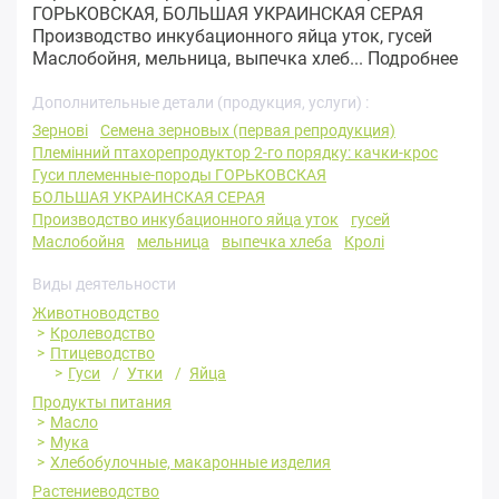
ГОРЬКОВСКАЯ, БОЛЬШАЯ УКРАИНСКАЯ СЕРАЯ
Производство инкубационного яйца уток, гусей
Маслобойня, мельница, выпечка хлеб...
Подробнее
Дополнительные детали (продукция, услуги) :
Зернові
Семена зерновых (первая репродукция)
Племінний птахорепродуктор 2-го порядку: качки-крос
Гуси племенные-породы ГОРЬКОВСКАЯ
БОЛЬШАЯ УКРАИНСКАЯ СЕРАЯ
Производство инкубационного яйца уток
гусей
Маслобойня
мельница
выпечка хлеба
Кролі
Виды деятельности
Животноводство
Кролеводство
Птицеводство
Гуси
Утки
Яйца
Продукты питания
Масло
Мука
Хлебобулочные, макаронные изделия
Растениеводство