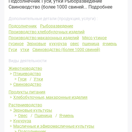
Подсолнечник Гуси, утки Рыборазведение
Свиноводство (более 1000 свиней...
Подробнее
Дополнительные детали (продукция, услуги) :
Подсолнечник
Рыборазведение
Производство хлебобулочных изделий
Производство макаронных изделий
Мясо утиное
гусиное
Зерновые
кукуруза
овес
пшеница
ячмень
Гуси
утки
Свиноводство (более 1000 свиней)
Виды деятельности
Животноводство
Птицеводство
Гуси
Утки
Свиноводство
Продукты питания
Хлебобулочные, макаронные изделия
Растениеводство
Зерновые культуры
Овес
Пшеница
Ячмень
Кукуруза
Масличные и эфиромасличные культуры
Подсолнечник