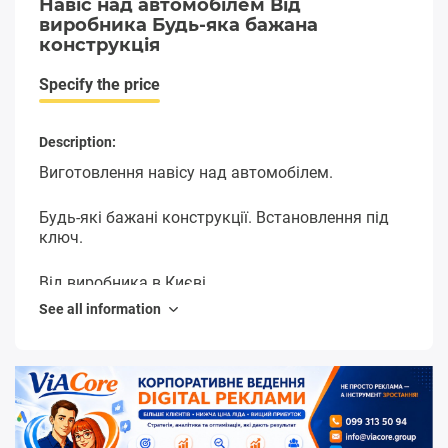
Навіс над автомобілем Від
виробника Будь-яка бажана
конструкція
Specify the price
Description:
Виготовлення навісу над автомобілем.
Будь-які бажані конструкції. Встановлення під
ключ.
Від виробника в Києві.
See all information
Якісна і надійна конструкція. Гарантія.
Навіс для автомобіля вже давно не вважається
атрибутом розкоші, оскільки він став не просто
накриттям, а зручною спорудою. Наприклад,
перебуваючи на дачі, мало хто хоче сидіти в