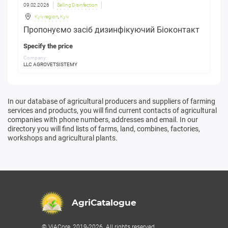
09.02.2026
Selling Disinfection
Kyiv region
,
Kyiv
Пропонуємо засіб дизинфікуючий Біоконтакт
Specify the price
Company:
LLC AGROVETSISTEMY
In our database of agricultural producers and suppliers of farming
services and products, you will find current contacts of agricultural
companies with phone numbers, addresses and email. In our
directory you will find lists of farms, land, combines, factories,
workshops and agricultural plants.
AgriCatalogue
© ViACore, 2019-2026. All rights reserved