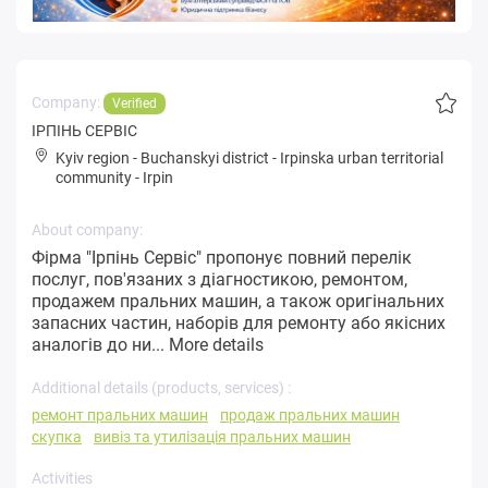
Company:
Verified
ІРПІНЬ СЕРВІС
Kyiv region
-
Buchanskyi district
-
Irpinska urban territorial
community
-
Irpin
About company:
Фірма "Ірпінь Сервіс" пропонує повний перелік
послуг, пов'язаних з діагностикою, ремонтом,
продажем пральних машин, а також оригінальних
запасних частин, наборів для ремонту або якісних
аналогів до ни...
More details
Additional details (products, services) :
ремонт пральних машин
продаж пральних машин
скупка
вивіз та утилізація пральних машин
Activities