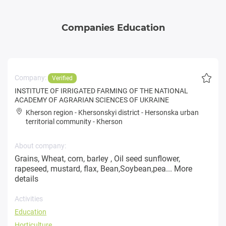
Companies Education
Company:
Verified
INSTITUTE OF IRRIGATED FARMING OF THE NATIONAL
ACADEMY OF AGRARIAN SCIENCES OF UKRAINE
Kherson region
-
Khersonskyi district
-
Hersonska urban
territorial community
-
Kherson
About company:
Grains, Wheat, corn, barley , Oil seed sunflower,
rapeseed, mustard, flax, Bean,Soybean,pea...
More
details
Activities
Education
Horticulture