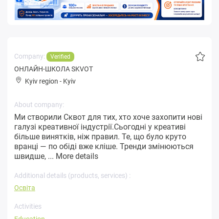
Company:
Verified
ОНЛАЙН-ШКОЛА SKVOT
Kyiv region
-
Kyiv
About company:
Ми створили Сквот для тих, хто хоче захопити нові
галузі креативної індустрії.Сьогодні у креативі
більше винятків, ніж правил. Те, що було круто
вранці — по обіді вже кліше. Тренди змінюються
швидше, ...
More details
Additional details (products, services) :
Освіта
Activities
Education