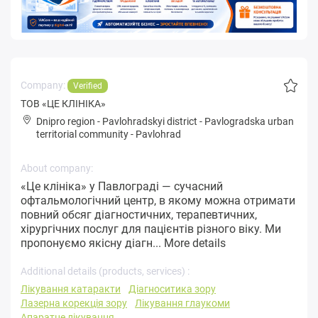
Company:
Verified
ТОВ «ЦЕ КЛІНІКА»
Dnipro region
-
Pavlohradskyi district
-
Pavlogradska urban
territorial community
-
Pavlohrad
About company:
«Це клініка» у Павлограді — сучасний
офтальмологічний центр, в якому можна отримати
повний обсяг діагностичних, терапевтичних,
хірургічних послуг для пацієнтів різного віку. Ми
пропонуємо якісну діагн...
More details
Additional details (products, services) :
Лікування катаракти
Діагноситика зору
Лазерна корекція зору
Лікування глаукоми
Апаратне лікування