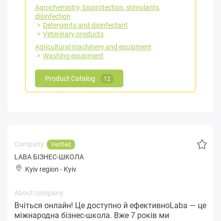
Agrochemistry, bioprotection, stimulants,
disinfection
Detergents and disinfectant
Veterinary products
Agricultural machinery and equipment
Washing equipment
Product Catalog
12
Company:
Verified
LABA БІЗНЕС-ШКОЛА
Kyiv region
-
Kyiv
About company:
Вчіться онлайн! Це доступно й ефективноLaba — це
міжнародна бізнес-школа. Вже 7 років ми