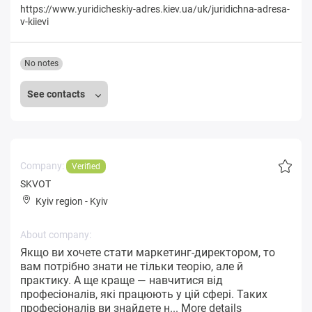
https://www.yuridicheskiy-adres.kiev.ua/uk/juridichna-adresa-
v-kiievi
No notes
See contacts
Company:
Verified
SKVOT
Kyiv region
-
Kyiv
About company:
Якщо ви хочете стати маркетинг-директором, то
вам потрібно знати не тільки теорію, але й
практику. А ще краще — навчитися від
професіоналів, які працюють у цій сфері. Таких
професіоналів ви знайдете н...
More details