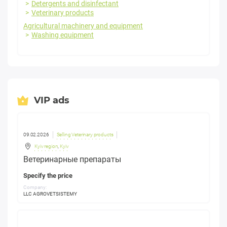
Detergents and disinfectant
Veterinary products
Agricultural machinery and equipment
Washing equipment
VIP ads
09.02.2026
Selling Veterinary products
Kyiv region
,
Kyiv
Ветеринарные препараты
Specify the price
Company:
LLC AGROVETSISTEMY