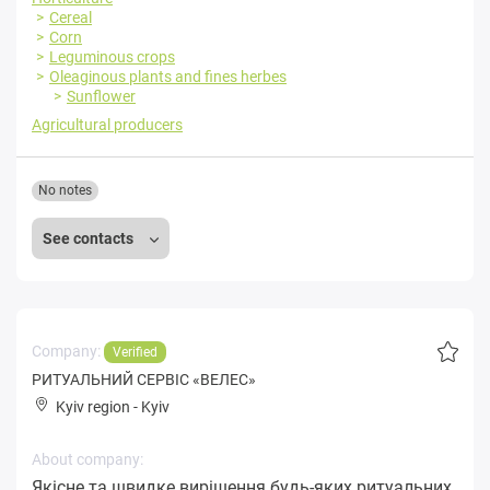
Cereal
Corn
Leguminous crops
Oleaginous plants and fines herbes
Sunflower
Agricultural producers
No notes
See contacts
Company:
Verified
РИТУАЛЬНИЙ СЕРВІС «ВЕЛЕС»
Kyiv region
-
Kyiv
About company:
Якісне та швидке вирішення будь-яких ритуальних