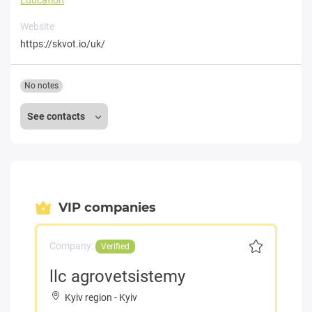
Website
https://skvot.io/uk/
No notes
See contacts
VIP companies
Company:
Verified
llc agrovetsistemy
Kyiv region
-
Kyiv