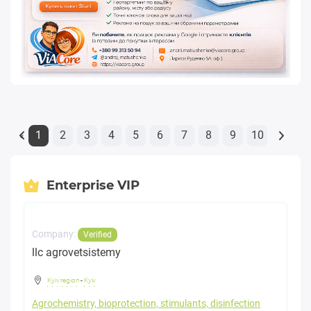
1
2
3
4
5
6
7
8
9
10
«
Enterprise VIP
Company:
Verified
llc agrovetsistemy
Kyiv region
-
Kyiv
Agrochemistry, bioprotection, stimulants, disinfection