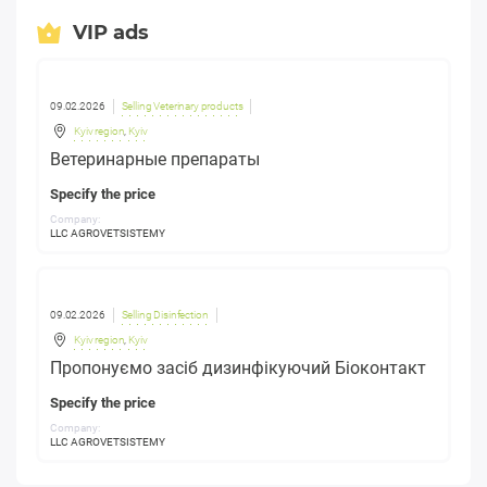
VIP ads
09.02.2026
Selling Veterinary products
Kyiv region
,
Kyiv
Ветеринарные препараты
Specify the price
Company:
LLC AGROVETSISTEMY
09.02.2026
Selling Disinfection
Kyiv region
,
Kyiv
Пропонуємо засіб дизинфікуючий Біоконтакт
Specify the price
Company:
LLC AGROVETSISTEMY