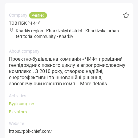
Company:
Verified
ТОВ ПБК “ЧИФ”
Kharkiv region
-
Kharkivskyi district
-
Kharkivska urban
territorial community
-
Kharkiv
About company:
Проектно-будівельна компанія «ЧИФ» провідний
генпідрядник повного циклу в агропромисловому
комплексі. З 2010 року, створює надійні,
енергоефективні та інноваційні рішення,
забезпечуючи клієнтів комп...
More details
Activities
Будівництво
Elevators
Website
https://pbk-chief.com/