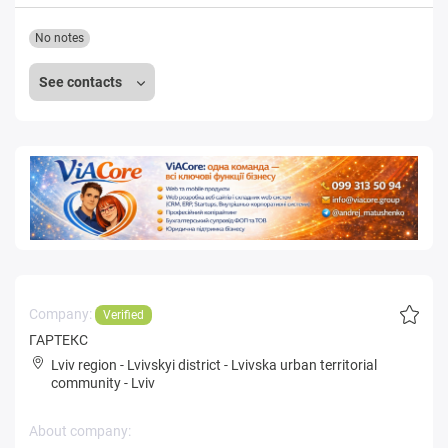
No notes
See contacts
Company:
Verified
ГАРТЕКС
Lviv region
-
Lvivskyi district
-
Lvivska urban territorial
community
-
Lviv
About company: