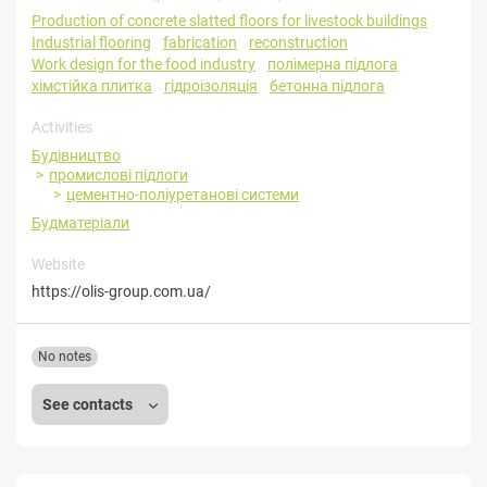
Production of concrete slatted floors for livestock buildings
Industrial flooring
fabrication
reconstruction
Work design for the food industry
полімерна підлога
хімстійка плитка
гідроізоляція
бетонна підлога
Activities
Будівництво
промислові підлоги
цементно-поліуретанові системи
Будматеріали
Website
https://olis-group.com.ua/
No notes
See contacts