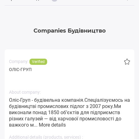
Companies Будівництво
Company:
Verified
ОЛІС-ГРУП
About company:
Оліс-Груп - будівельна компанія.Спеціалізуємось на
будівництві промислових підлог з 2007 року.Ми
виконали понад 1850 об’єктів для підприємств
різних галузей — від харчової промисловості до
важкого м...
More details
Additional details (products, services) :