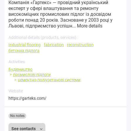
Компанія «Гартекс» — провідний український
експерт у сфері влаштування та ремонту
високоміцних промислових підлог із досвідом
роботи понад 20 років. Засноване у 2003 році у
Львові, підприємство успішн...
More details
Additional details (products, services) :
Industrial flooring
fabrication
reconstruction
бетонна підлога
Activities
Будівництво
промислові підлоги
цементно-поліуретанові системи
Website
https://garteks.com/
No notes
See contacts