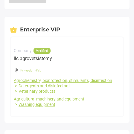
Enterprise VIP
Company:
Verified
llc agrovetsistemy
Kyiv region
-
Kyiv
Agrochemistry, bioprotection, stimulants, disinfection
Detergents and disinfectant
Veterinary products
Agricultural machinery and equipment
Washing equipment