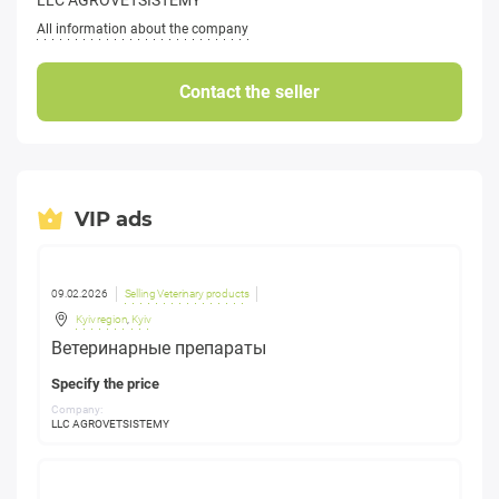
LLC AGROVETSISTEMY
All information about the company
Contact the seller
VIP ads
09.02.2026
Selling Veterinary products
Kyiv region
,
Kyiv
Ветеринарные препараты
Specify the price
Company:
LLC AGROVETSISTEMY