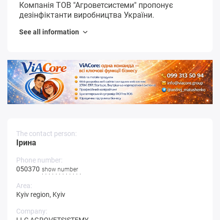
Компанія ТОВ "Агроветсистеми" пропонує
дезінфіктанти виробництва України.
See all information
The contact person:
Ірина
Phone number:
0503704**-**
show number
Area:
Kyiv region
,
Kyiv
Company: