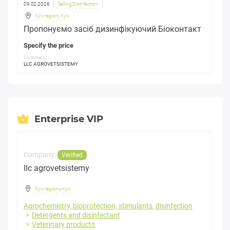
09.02.2026
Selling Disinfection
Kyiv region
,
Kyiv
Пропонуємо засіб дизинфікуючий Біоконтакт
Specify the price
Company:
LLC AGROVETSISTEMY
Enterprise VIP
Company:
Verified
llc agrovetsistemy
Kyiv region
-
Kyiv
Agrochemistry, bioprotection, stimulants, disinfection
Detergents and disinfectant
Veterinary products