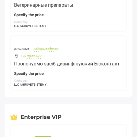
Ветеринарные препараты
Specify the price
Company:
LLC AGROVETSISTEMY
09.02.2026
Selling Disinfection
Kyiv region
,
Kyiv
Пропонуємо засіб дизинфікуючий Біоконтакт
Specify the price
Company:
LLC AGROVETSISTEMY
Enterprise VIP