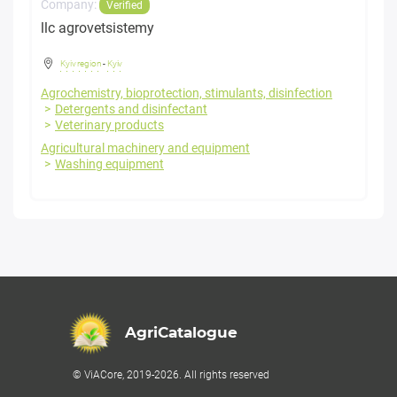
Company:
Verified
llc agrovetsistemy
Kyiv region
-
Kyiv
Agrochemistry, bioprotection, stimulants, disinfection
Detergents and disinfectant
Veterinary products
Agricultural machinery and equipment
Washing equipment
AgriCatalogue
© ViACore, 2019-2026. All rights reserved