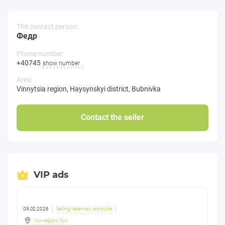
The contact person:
Федр
Phone number:
+407457**-**
show number
Area:
Vinnytsia region
,
Haysynskyi district
,
Bubnivka
Contact the seller
VIP ads
09.02.2026
Selling Veterinary products
Kyiv region
,
Kyiv