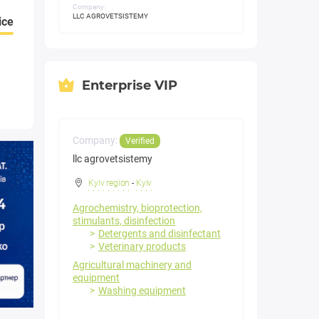
Company:
LLC AGROVETSISTEMY
ice
Enterprise VIP
Company:
Verified
llc agrovetsistemy
Kyiv region
-
Kyiv
Agrochemistry, bioprotection,
stimulants, disinfection
Detergents and disinfectant
Veterinary products
Agricultural machinery and
equipment
Washing equipment