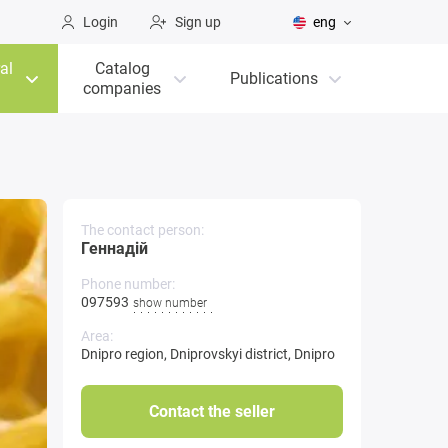
Login
Sign up
eng
al
Catalog
Publications
companies
The contact person:
Геннадій
Phone number:
0975931**-**
show number
Area:
Dnipro region
,
Dniprovskyi district
,
Dnipro
Contact the seller