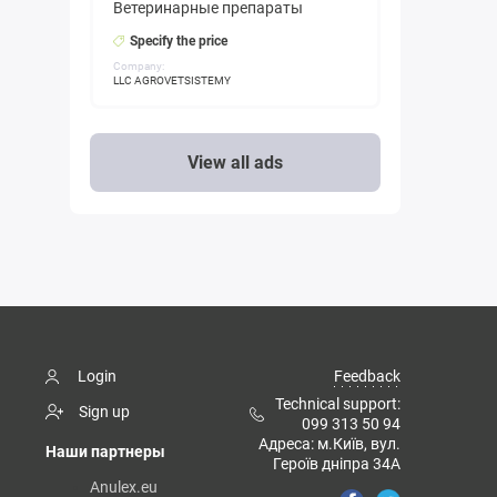
Ветеринарные препараты
Specify the price
Company:
LLC AGROVETSISTEMY
View all ads
Login
Feedback
Technical support:
Sign up
099 313 50 94
Адреса: м.Київ, вул.
Наши партнеры
Героїв дніпра 34А
Anulex.eu