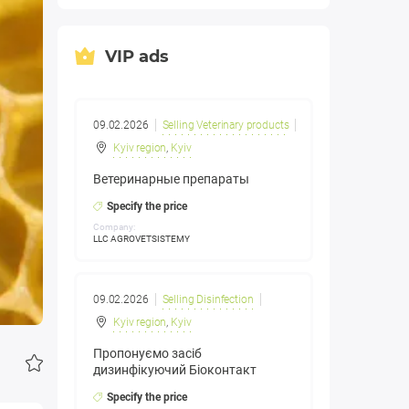
VIP ads
09.02.2026
Selling Veterinary products
Kyiv region
,
Kyiv
Ветеринарные препараты
Specify the price
Company:
LLC AGROVETSISTEMY
09.02.2026
Selling Disinfection
Kyiv region
,
Kyiv
Пропонуємо засіб
дизинфікуючий Біоконтакт
Specify the price