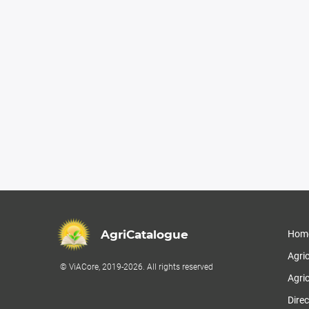
AgriCatalogue
Hom
Agri
© ViACore, 2019-2026. All rights reserved
Agric
Direc