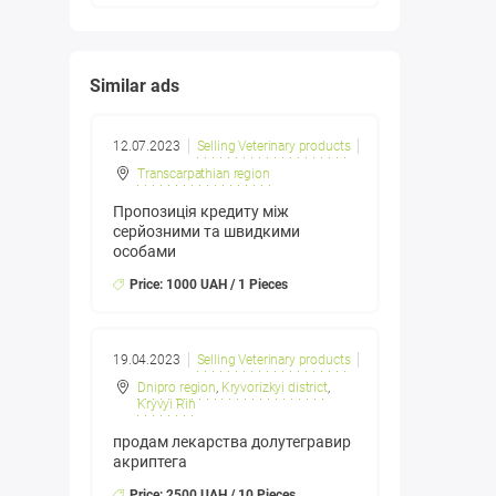
Similar ads
12.07.2023
Selling Veterinary products
Transcarpathian region
Пропозиція кредиту між
серйозними та швидкими
особами
Price: 1000 UAH / 1 Pieces
19.04.2023
Selling Veterinary products
Dnipro region
,
Kryvorizkyi district
,
Kryvyi Rih
продам лекарства долутегравир
акриптега
Price: 2500 UAH / 10 Pieces