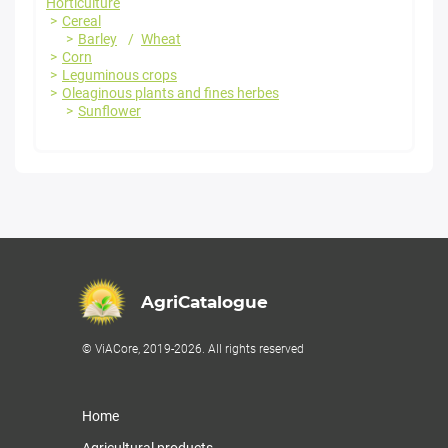
Horticulture
Cereal
Barley
Wheat
Corn
Leguminous crops
Oleaginous plants and fines herbes
Sunflower
AgriCatalogue
© ViACore, 2019-2026. All rights reserved
Home