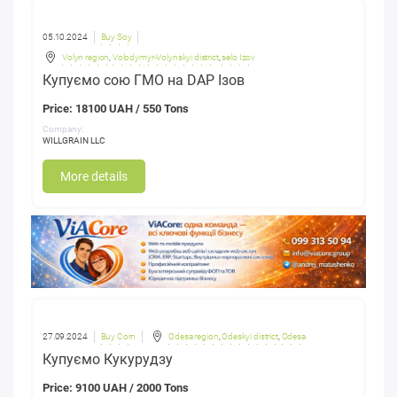
05.10.2024
Buy Soy
Volyn region
,
Volodymyr-Volynskyi district
,
selo Izov
​Купуємо сою ГМО на DAP Ізов
Price: 18100 UAH / 550 Tons
Company:
WILLGRAIN LLC
More details
27.09.2024
Buy Corn
Odesa region
,
Odeskyi district
,
Odesa
Купуємо Кукурудзу
Price: 9100 UAH / 2000 Tons