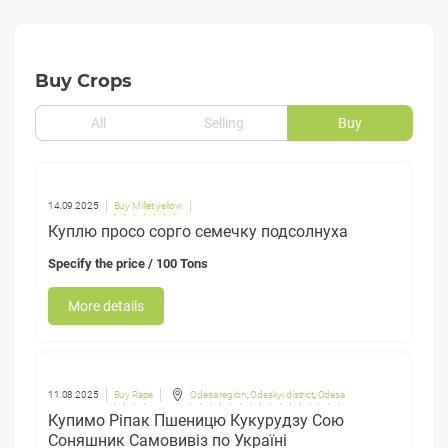
Buy Crops
All
Selling
Buy
14.09.2025
Buy Millet yellow
Куплю просо сорго семечку подсолнуха
Specify the price
/ 100 Tons
More details
11.08.2025
Buy Rape
Odesa region
,
Odeskyi district
,
Odesa
Купимо Ріпак Пшеницю Кукурудзу Сою
Соняшник Самовивіз по Україні