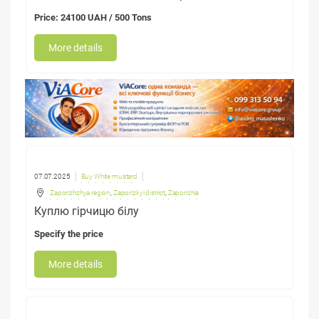
Price: 24100 UAH / 500 Tons
More details
07.07.2025
Buy White mustard
Zaporizhzhya region
,
Zaporizkyi district
,
Zaporizhia
Куплю гірчицю білу
Specify the price
More details