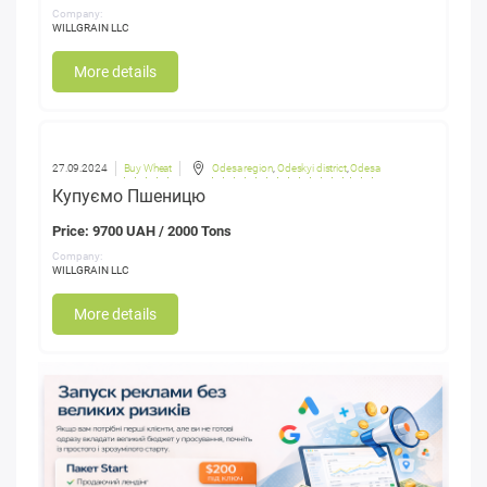
Company:
WILLGRAIN LLC
More details
27.09.2024
Buy Wheat
Odesa region
,
Odeskyi district
,
Odesa
Купуємо Пшеницю
Price: 9700 UAH / 2000 Tons
Company:
WILLGRAIN LLC
More details