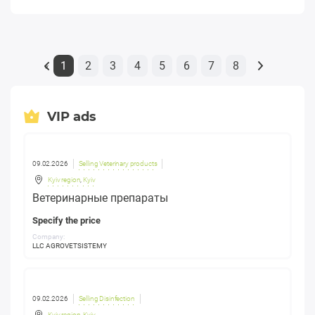
1
2
3
4
5
6
7
8
«
VIP ads
09.02.2026
Selling Veterinary products
Kyiv region
,
Kyiv
Ветеринарные препараты
Specify the price
Company:
LLC AGROVETSISTEMY
09.02.2026
Selling Disinfection
Kyiv region
,
Kyiv