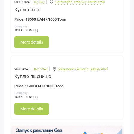
08.11.2024
Buy Soy
Odesa region
,
Izmayilskyi district
,
Izmail
Куплю сою
Price: 18500 UAH / 1000 Tons
Company:
ТОВ АГРО ФОНД
More details
08.11.2024
Buy Wheat
Odesa region
,
Izmayilskyi district
,
Izmail
Куплю пшеницю
Price: 9500 UAH / 1000 Tons
Company:
ТОВ АГРО ФОНД
More details