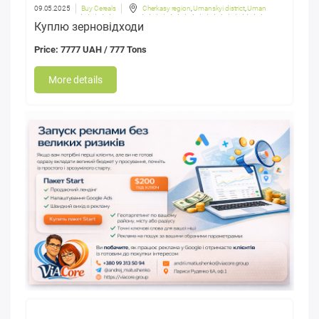
09.05.2025
Buy Cereals
Cherkasy region
,
Umanskyi district
,
Uman
Куплю зерновідходи
Price: 7777 UAH / 777 Tons
More details