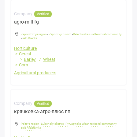
Company:
Verified
agro-mill fg
Zaporizhzhya region
-
Zaporizkyi district
-
Belenkivska rural territorial community
-
selo Bilenke
Horticulture
Cereal
Barley
Wheat
Corn
Agricultural producers
Company:
Verified
крячковка-агро-плюс пп
Poltava region
-
Lubenskyi district
-
Pyryatynska urban territorial community
-
selo Kriachkivka