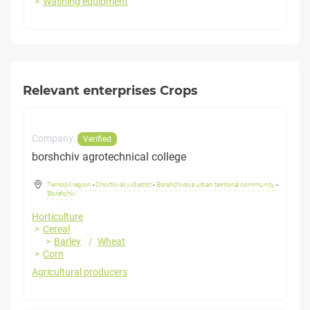
Washing equipment
Relevant enterprises Crops
Company:
Verified
borshchiv agrotechnical college
Ternopil region
-
Chortkivskyi district
-
Borshchivska urban territorial community
-
Borshchiv
Horticulture
Cereal
Barley
Wheat
Corn
Agricultural producers