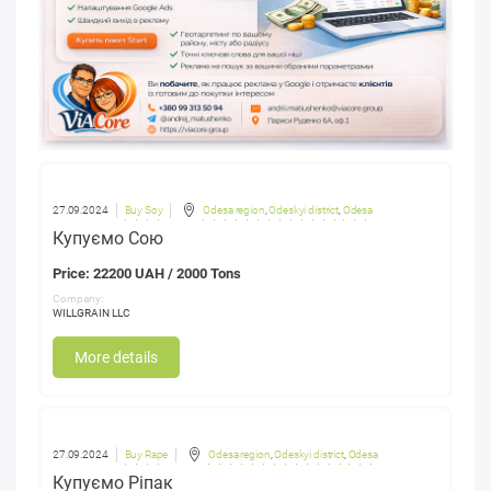
27.09.2024
Buy Soy
Odesa region
,
Odeskyi district
,
Odesa
Купуємо Сою
Price: 22200 UAH / 2000 Tons
Company:
WILLGRAIN LLC
More details
27.09.2024
Buy Rape
Odesa region
,
Odeskyi district
,
Odesa
Купуємо Ріпак