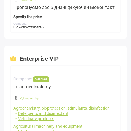
Пропонуємо засіб дизинфікуючий Біоконтакт
Specify the price
Company:
LLC AGROVETSISTEMY
Enterprise VIP
Company:
Verified
llc agrovetsistemy
Kyiv region
-
Kyiv
Agrochemistry, bioprotection, stimulants, disinfection
Detergents and disinfectant
Veterinary products
Agricultural machinery and equipment