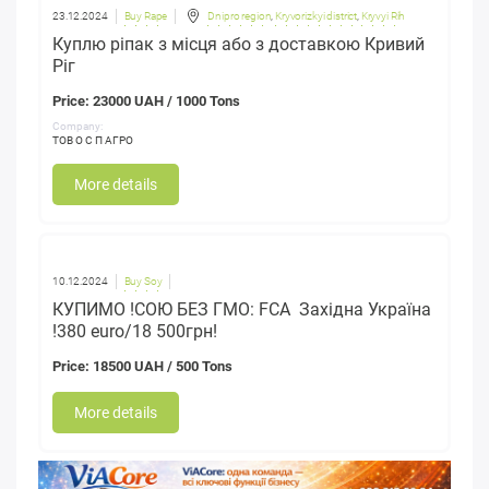
23.12.2024
Buy Rape
Dnipro region
,
Kryvorizkyi district
,
Kryvyi Rih
Куплю ріпак з місця або з доставкою Кривий
Ріг
Price: 23000 UAH / 1000 Tons
Company:
ТОВ О С П АГРО
More details
10.12.2024
Buy Soy
КУПИМО !СОЮ БЕЗ ГМО: FCA Західна Україна
!380 euro/18 500грн!
Price: 18500 UAH / 500 Tons
More details