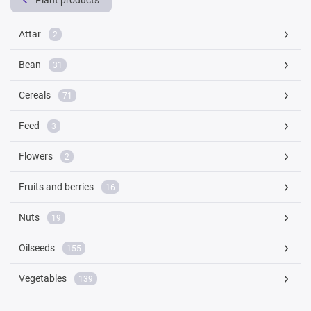
Plant products
Attar
2
Bean
31
Cereals
71
Feed
3
Flowers
2
Fruits and berries
16
Nuts
19
Oilseeds
155
Vegetables
139