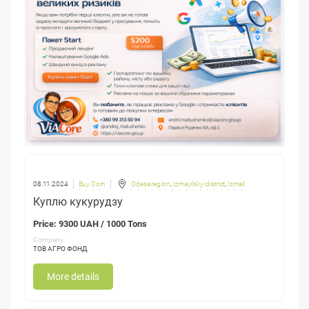
08.11.2024
Buy Corn
Odesa region
,
Izmayilskyi district
,
Izmail
Куплю кукурудзу
Price: 9300 UAH / 1000 Tons
Company:
ТОВ АГРО ФОНД
More details