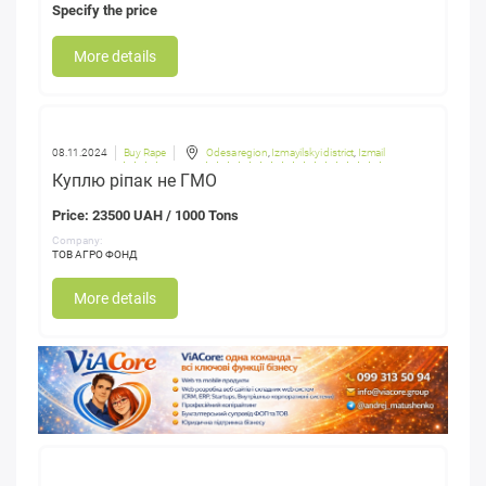
Specify the price
More details
08.11.2024
Buy Rape
Odesa region
,
Izmayilskyi district
,
Izmail
Куплю ріпак не ГМО
Price: 23500 UAH / 1000 Tons
Company:
ТОВ АГРО ФОНД
More details