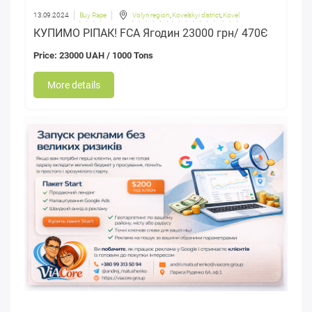
13.09.2024
Buy Rape
Volyn region
,
Kovelskyi district
,
Kovel
КУПИМО РІПАК! FCA Ягодин 23000 грн/ 470Є
Price: 23000 UAH / 1000 Tons
More details