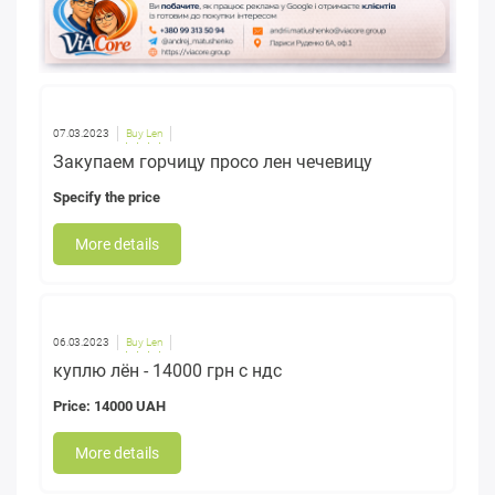
07.03.2023
Buy Len
Закупаем горчицу просо лен чечевицу
Specify the price
More details
06.03.2023
Buy Len
куплю лён - 14000 грн с ндс
Price: 14000 UAH
More details