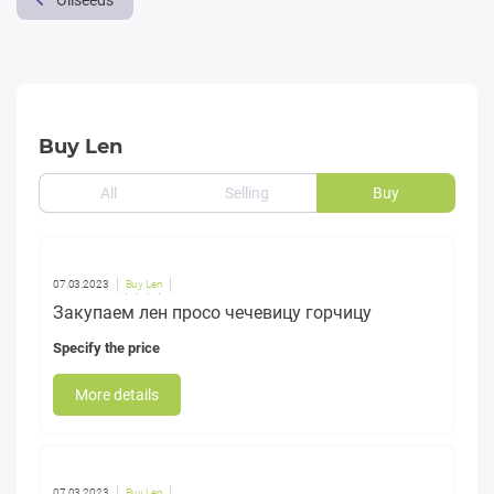
Oilseeds
Buy Len
All
Selling
Buy
07.03.2023
Buy Len
Закупаем лен просо чечевицу горчицу
Specify the price
More details
07.03.2023
Buy Len