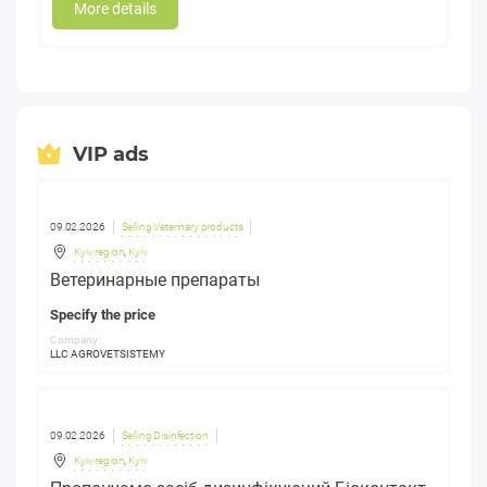
More details
VIP ads
09.02.2026
Selling Veterinary products
Kyiv region
,
Kyiv
Ветеринарные препараты
Specify the price
Company:
LLC AGROVETSISTEMY
09.02.2026
Selling Disinfection
Kyiv region
,
Kyiv