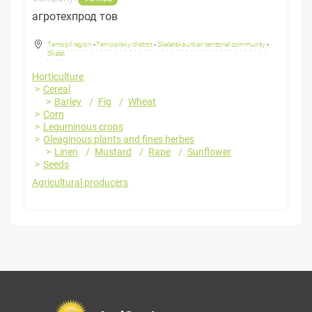
агротехпрод тов
Ternopil region
-
Ternopilskyi district
-
Skalatska urban territorial community
-
Skalat
Horticulture
Cereal
Barley
Fig
Wheat
Corn
Leguminous crops
Oleaginous plants and fines herbes
Linen
Mustard
Rape
Sunflower
Seeds
Agricultural producers