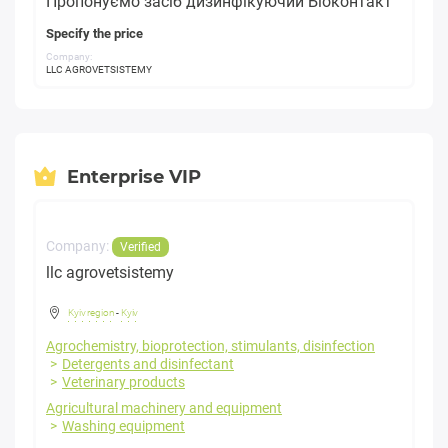
Пропонуємо засіб дизинфікуючий Біоконтакт
Specify the price
Company:
LLC AGROVETSISTEMY
Enterprise VIP
Company:
Verified
llc agrovetsistemy
Kyiv region
-
Kyiv
Agrochemistry, bioprotection, stimulants, disinfection
Detergents and disinfectant
Veterinary products
Agricultural machinery and equipment
Washing equipment