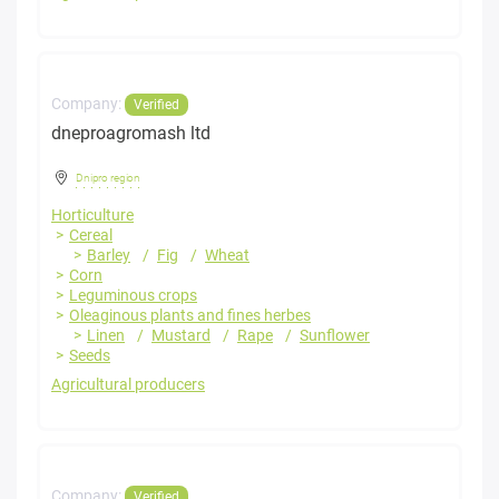
Company:
Verified
dneproagromash ltd
Dnipro region
Horticulture
Cereal
Barley
Fig
Wheat
Corn
Leguminous crops
Oleaginous plants and fines herbes
Linen
Mustard
Rape
Sunflower
Seeds
Agricultural producers
Company:
Verified