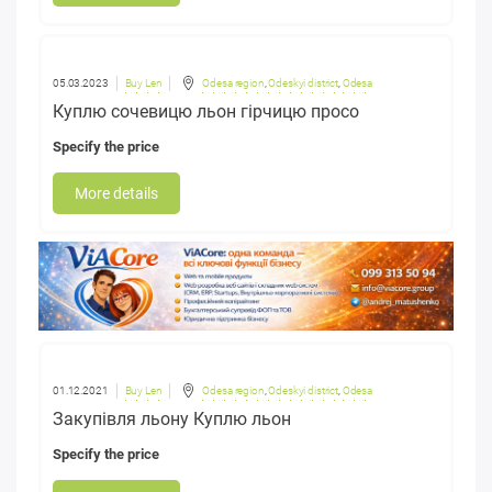
05.03.2023
Buy Len
Odesa region
,
Odeskyi district
,
Odesa
Куплю сочевицю льон гірчицю просо
Specify the price
More details
01.12.2021
Buy Len
Odesa region
,
Odeskyi district
,
Odesa
Закупівля льону Куплю льон
Specify the price