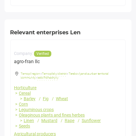
Relevant enterprises Len
Company:
Verified
agro-fran llc
Ternopil region
-
Ternopilskyi district
-
Terebovlyanska urban territorial
community
-
selo Pidhaichyky
Horticulture
Cereal
Barley
Fig
Wheat
Corn
Leguminous crops
Oleaginous plants and fines herbes
Linen
Mustard
Rape
Sunflower
Seeds
Agricultural producers