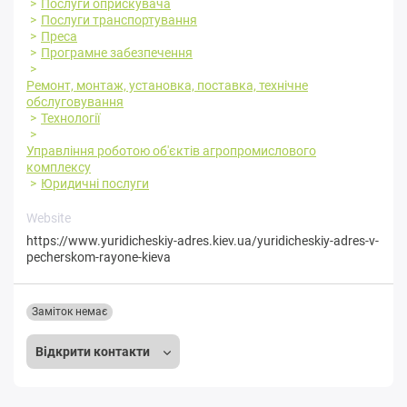
Послуги оприскувача
Послуги транспортування
Преса
Програмне забезпечення
Ремонт, монтаж, установка, поставка, технічне
обслуговування
Технології
Управління роботою об'єктів агропромислового
комплексу
Юридичні послуги
Website
https://www.yuridicheskiy-adres.kiev.ua/yuridicheskiy-adres-v-
pecherskom-rayone-kieva
Заміток немає
Відкрити контакти