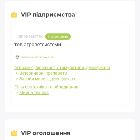
VIP підприємства
Підприємство:
Перевірено
тов агроветсистеми
Київська область
-
Київ
Агрохімія, біозахист, стимулятори, дезінфекція
Ветеринарні препарати
Засоби миючі і дезінфікуючі
Сільгосптехніка та обладнання
Мийна техніка
VIP оголошення