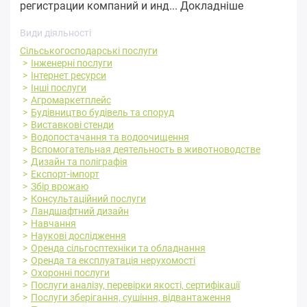
регистрации компаний и инд...
Докладніше
Види діяльності
Сільськогосподарські послуги
Інженерні послуги
Інтернет ресурси
Інші послуги
Агромаркетплейс
Будівництво будівель та споруд
Виставкові стенди
Водопостачання та водоочищення
Вспомогательная деятельность в животноводстве
Дизайн та поліграфія
Експорт-імпорт
Збір врожаю
Консультаційний послуги
Ландшафтний дизайн
Навчання
Наукові дослідження
Оренда сільгосптехніки та обладнання
Оренда та експлуатація нерухомості
Охоронні послуги
Послуги аналізу, перевірки якості, сертифікації
Послуги зберігання, сушіння, відвантаження