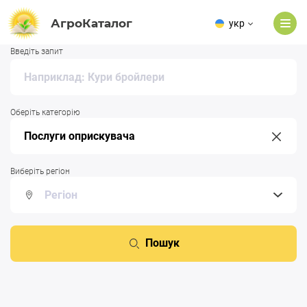
АгроКаталог
укр
Введіть запит
Оберіть категорію
Виберіть регіон
Пошук