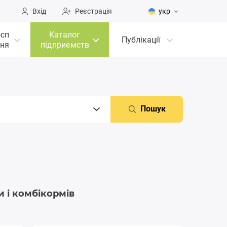
Вхід
Реєстрація
укр
осп
Каталог
Публікації
ня
підприємств
Пошук
 і комбікормів