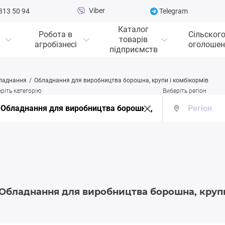
Viber
313 50 94
Telegram
Каталог
Робота в
Сільског
товарів
агробізнесі
оголошен
підприємств
бладнання
Обладнання для виробництва борошна, крупи і комбікормів
ріть категорію
Виберіть регіон
Обладнання для виробництва борошна, крупи