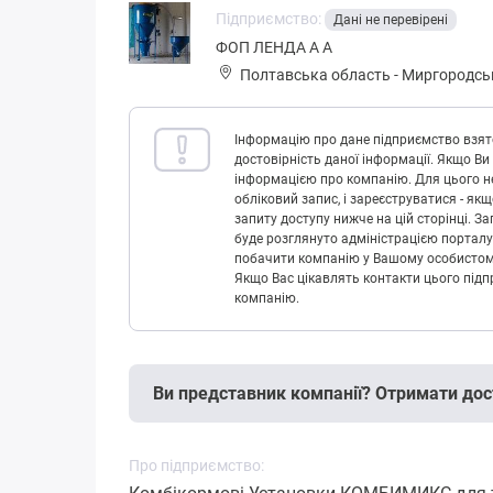
Підприємство:
Дані не перевірені
ФОП ЛЕНДА А А
Полтавська область
-
Миргородсь
Інформацію про дане підприємство взято
достовірність даної інформації. Якщо Ви
інформацією про компанію. Для цього не
обліковий запис, і зареєструватися - як
запиту доступу нижче на цій сторінці. 
буде розглянуто адміністрацією порталу
побачити компанію у Вашому особистому 
Якщо Вас цікавлять контакти цього підп
компанію.
Ви представник компанії? Отримати дос
Про підприємство: