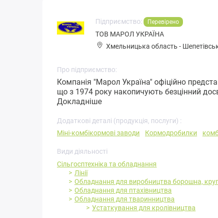
Підприємство:
Перевірено
ТОВ МАРОЛ УКРАЇНА
Хмельницька область
-
Шепетівсь
Про підприємство:
Компанія "Марол Україна" офіційно предста
що з 1974 року накопичують безцінний досв
Докладніше
Додаткові деталі (продукція, послуги) :
Міні-комбікормові заводи
Кормодробилки
комб
Види діяльності
Сільгосптехніка та обладнання
Лінії
Обладнання для виробництва борошна, круп
Обладнання для птахівництва
Обладнання для тваринництва
Устаткування для кролівництва