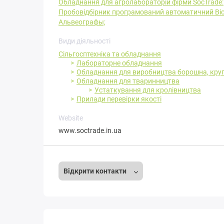
Обладнання для агролабораторій фірми SocTrade:
Пробовідбірник програмований автоматичний Bio
Альвеографы;
Види діяльності
Сільгосптехніка та обладнання
Лабораторне обладнання
Обладнання для виробництва борошна, круп
Обладнання для тваринництва
Устаткування для кролівництва
Прилади перевірки якості
Website
www.soctrade.in.ua
Відкрити контакти