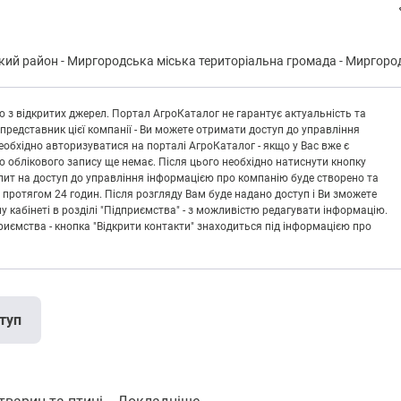
кий район
-
Миpгopoдськa міська територіальна громада
-
Миргоро
 з відкритих джерел. Портал АгроКаталог не гарантує актуальність та
 представник цієї компанії - Ви можете отримати доступ до управління
обхідно авторизуватися на порталі АгроКаталог - якщо у Вас вже є
що облікового запису ще немає. Після цього необхідно натиснути кнопку
Запит на доступ до управління інформацією про компанію буде створено та
 протягом 24 годин. Після розгляду Вам буде надано доступ і Ви зможете
кабінеті в розділі "Підприємства" - з можливістю редагувати інформацію.
риємства - кнопка "Відкрити контакти" знаходиться під інформацією про
туп