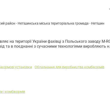
кий район
-
Нeтішинськa міська територіальна громада
-
Нетішин
вляє на території України фахівці з Польського заводу M-R
ід та в поєднанні з сучасними технологіями виробляють н.
ікормові установки
Обладнання для виробництва комбікормів
и і комбікормів