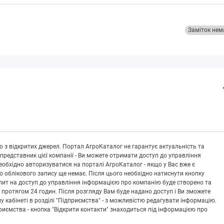
Заміток нем
 з відкритих джерел. Портал АгроКаталог не гарантує актуальність та
 представник цієї компанії - Ви можете отримати доступ до управління
обхідно авторизуватися на порталі АгроКаталог - якщо у Вас вже є
що облікового запису ще немає. Після цього необхідно натиснути кнопку
Запит на доступ до управління інформацією про компанію буде створено та
 протягом 24 годин. Після розгляду Вам буде надано доступ і Ви зможете
кабінеті в розділі "Підприємства" - з можливістю редагувати інформацію.
риємства - кнопка "Відкрити контакти" знаходиться під інформацією про