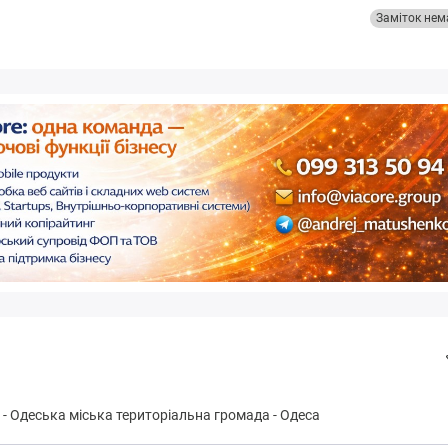
Заміток нем
-
Одeськa міська територіальна громада
-
Одеса