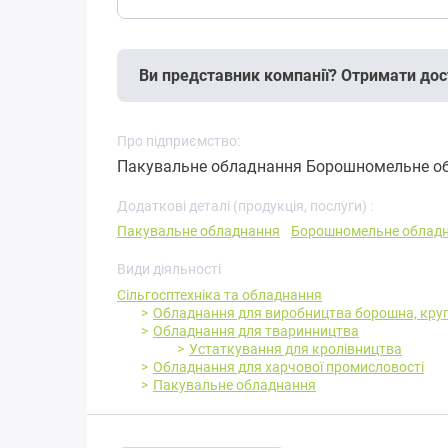
Ви представник компанії? Отримати дос
Про підприємство:
Пакувальне обладнання Борошномельне об
Додаткові деталі (продукція, послуги) :
Пакувальне обладнання
Борошномельне облад
Види діяльності
Сільгосптехніка та обладнання
Обладнання для виробництва борошна, круп
Обладнання для тваринництва
Устаткування для кролівництва
Обладнання для харчової промисловості
Пакувальне обладнання