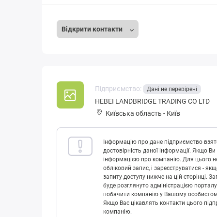
Відкрити контакти
Підприємство:
Дані не перевірені
HEBEI LANDBRIDGE TRADING CO LTD
Київська область
-
Київ
Інформацію про дане підприємство взято
достовірність даної інформації. Якщо Ви
інформацією про компанію. Для цього не
обліковий запис, і зареєструватися - як
запиту доступу нижче на цій сторінці. 
буде розглянуто адміністрацією порталу
побачити компанію у Вашому особистому 
Якщо Вас цікавлять контакти цього підп
компанію.