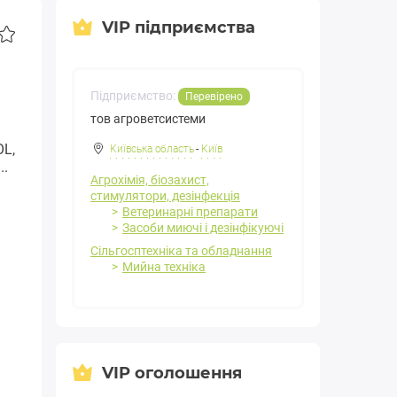
VIP підприємства
Підприємство:
Перевірено
тов агроветсистеми
OL,
Київська область
-
Київ
..
Агрохімія, біозахист,
стимулятори, дезінфекція
Ветеринарні препарати
Засоби миючі і дезінфікуючі
Сільгосптехніка та обладнання
Мийна техніка
VIP оголошення