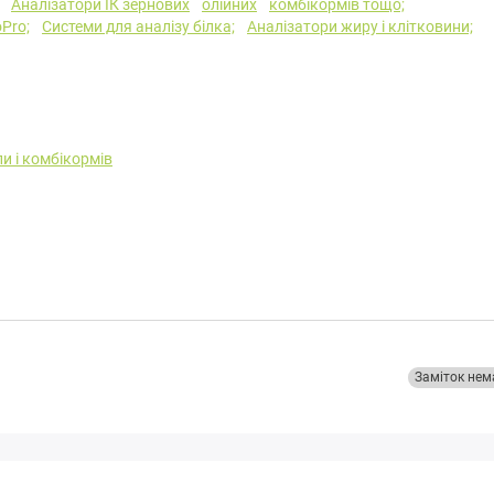
Аналізатори ІК зернових
олійних
комбікормів тощо;
Pro;
Системи для аналізу білка;
Аналізатори жиру і клітковини;
и і комбікормів
Заміток нем