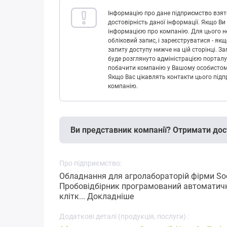
Інформацію про дане підприємство взято
достовірність даної інформації. Якщо Ви
інформацією про компанію. Для цього не
обліковий запис, і зареєструватися - як
запиту доступу нижче на цій сторінці. 
буде розглянуто адміністрацією порталу
побачити компанію у Вашому особистому 
Якщо Вас цікавлять контакти цього підп
компанію.
Ви представник компанії? Отримати дос
Про підприємство:
Обладнання для агролабораторій фірми SocT
Пробовідбірник програмований автоматичний
клітк...
Докладніше
Додаткові деталі (продукція, послуги) :