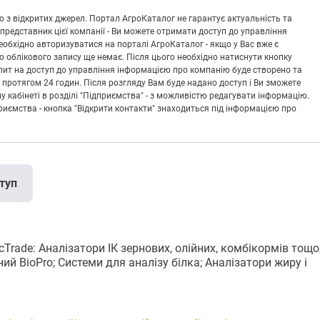
 з відкритих джерел. Портал АгроКаталог не гарантує актуальність та
 представник цієї компанії - Ви можете отримати доступ до управління
обхідно авторизуватися на порталі АгроКаталог - якщо у Вас вже є
що облікового запису ще немає. Після цього необхідно натиснути кнопку
Запит на доступ до управління інформацією про компанію буде створено та
 протягом 24 годин. Після розгляду Вам буде надано доступ і Ви зможете
кабінеті в розділі "Підприємства" - з можливістю редагувати інформацію.
риємства - кнопка "Відкрити контакти" знаходиться під інформацією про
туп
rade: Аналізатори ІК зернових, олійних, комбікормів тощо
 BioPro; Системи для аналізу білка; Аналізатори жиру і