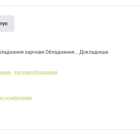
туп
ладнання харчове Обладнання...
Докладніше
нання
Харчове обладнання
и і комбікормів