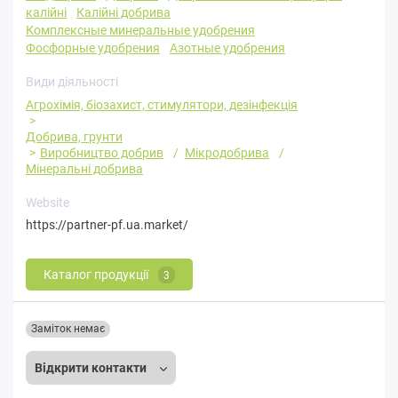
калійні
Калійні добрива
Комплексные минеральные удобрения
Фосфорные удобрения
Азотные удобрения
Види діяльності
Агрохімія, біозахист, стимулятори, дезінфекція
Добрива, грунти
Виробництво добрив
Мікродобрива
Мінеральні добрива
Website
https://partner-pf.ua.market/
Каталог продукції
3
Заміток немає
Відкрити контакти