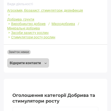
Види діяльності
Агрохімія, біозахист, стимулятори, дезінфекція
Добрива, грунти
Виробництво добрив
Мікродобрива
Мінеральні добрива
Засоби захисту рослин
Стимулятори росту рослин
Заміток немає
Відкрити контакти
Оголошення категорії Добрива та
стимулятори росту