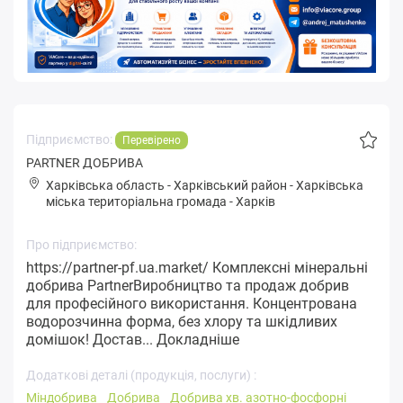
Підприємство:
Перевірено
PARTNER ДОБРИВА
Харківська область
-
Харківський район
-
Хapківськa
міська територіальна громада
-
Харків
Про підприємство:
https://partner-pf.ua.market/ Комплексні мінеральні
добрива PartnerВиробництво та продаж добрив
для професійного використання. Концентрована
водорозчинна форма, без хлору та шкідливих
домішок! Достав...
Докладніше
Додаткові деталі (продукція, послуги) :
Міндобрива
Добрива
Добрива хв. азотно-фосфорні