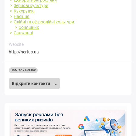
Декоративні рослини
Зернові культури
Кукурудза
Насіння
Олійні та ефіроолійні культури
Соняшник
Саджанці
Website
http://nertus.ua
Заміток немає
Відкрити контакти