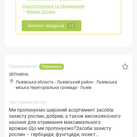
Сільгосптехніка та обладнання
Мийна техніка
Каталог продукції
12
Підприємство:
Перевірено
ЗЕРНИНА
Львівська область
-
Львівський район
-
Львівськa
міська територіальна громада
-
Львів
Про підприємство:
Ми пропонуємо широкий асортимент засобів
захисту рослин, добрив, а також високоякісного
насіння для отримання максимального
врожаю.Що ми пропонуємо?Засоби захисту
рослин – гербіциди, фунгіциди, інсект...