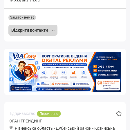
Заміток немає
Відкрити контакти
Підприємство:
Перевірено
ЮГАН ТРЕЙДИНГ
Рівненська область
-
Дубенський район
-
Кoзинськa