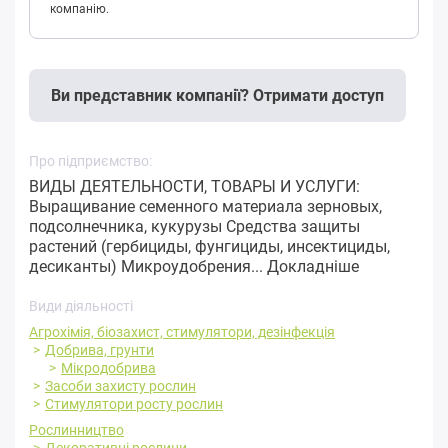
компанію.
Ви представник компанії? Отримати доступ
Про підприємство:
ВИДЫ ДЕЯТЕЛЬНОСТИ, ТОВАРЫ И УСЛУГИ:
Выращивание семенного материала зерновых,
подсолнечника, кукурузы Средства защиты
растений (гербициды, фунгициды, инсектициды,
десиканты) Микроудобрения...
Докладніше
Види діяльності
Агрохімія, біозахист, стимулятори, дезінфекція
Добрива, грунти
Мікродобрива
Засоби захисту рослин
Стимулятори росту рослин
Рослинництво