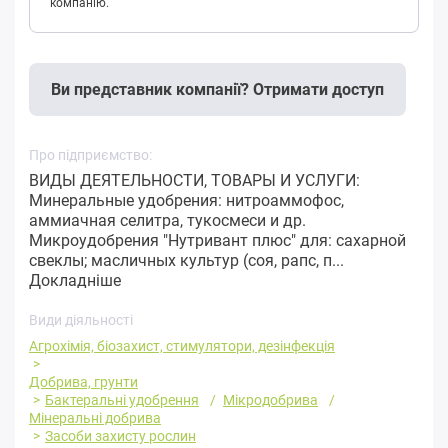
компанію.
Ви представник компанії? Отримати доступ
Про підприємство:
ВИДЫ ДЕЯТЕЛЬНОСТИ, ТОВАРЫ И УСЛУГИ:
Минеральные удобрения: нитроаммофос,
аммиачная селитра, тукосмеси и др.
Микроудобрения "Нутривант плюс" для: сахарной
свеклы; масличных культур (соя, рапс, п...
Докладніше
Види діяльності
Агрохімія, біозахист, стимулятори, дезінфекція
Добрива, грунти
Бактеральні удобрення
Мікродобрива
Мінеральні добрива
Засоби захисту рослин