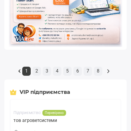
1
2
3
4
5
6
7
8
«
VIP підприємства
Підприємство:
Перевірено
тов агроветсистеми