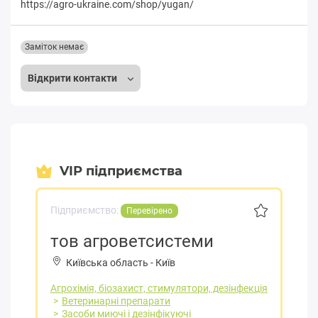
https://agro-ukraine.com/shop/yugan/
Заміток немає
Відкрити контакти
VIP підприємства
Підприємство:
Перевірено
тов агроветсистеми
Київська область
-
Київ
Агрохімія, біозахист, стимулятори, дезінфекція
Ветеринарні препарати
Засоби миючі і дезінфікуючі