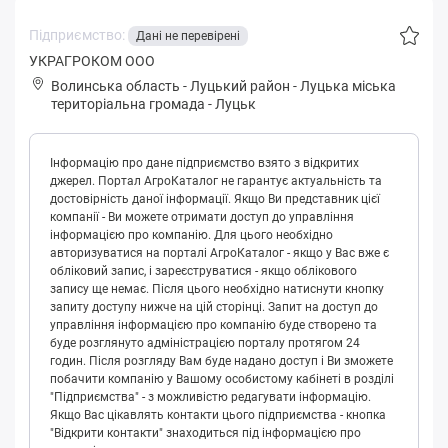
Підприємство:
Дані не перевірені
УКРАГРОКОМ ООО
Волинська область
-
Луцький район
-
Луцькa міська
територіальна громада
-
Луцьк
Інформацію про дане підприємство взято з відкритих
джерел. Портал АгроКаталог не гарантує актуальність та
достовірність даної інформації. Якщо Ви представник цієї
компанії - Ви можете отримати доступ до управління
інформацією про компанію. Для цього необхідно
авторизуватися на порталі АгроКаталог - якщо у Вас вже є
обліковий запис, і зареєструватися - якщо облікового
запису ще немає. Після цього необхідно натиснути кнопку
запиту доступу нижче на цій сторінці. Запит на доступ до
управління інформацією про компанію буде створено та
буде розглянуто адміністрацією порталу протягом 24
годин. Після розгляду Вам буде надано доступ і Ви зможете
побачити компанію у Вашому особистому кабінеті в розділі
"Підприємства" - з можливістю редагувати інформацію.
Якщо Вас цікавлять контакти цього підприємства - кнопка
"Відкрити контакти" знаходиться під інформацією про