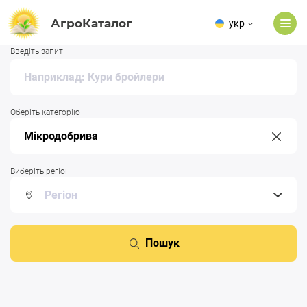
АгроКаталог
укр
Введіть запит
Оберіть категорію
Виберіть регіон
Пошук