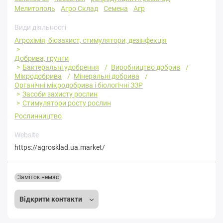
Мелитополь
Агро Склад
Семена
Агр
Види діяльності
Агрохімія, біозахист, стимулятори, дезінфекція
Добрива, грунти
Бактеральні удобрення
Виробництво добрив
Мікродобрива
Мінеральні добрива
Органічні мікродобрива і біологічні ЗЗР
Засоби захисту рослин
Стимулятори росту рослин
Рослинництво
Website
https://agrosklad.ua.market/
Заміток немає
Відкрити контакти