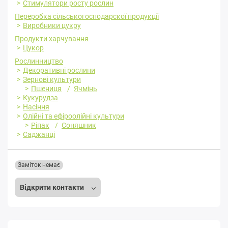
Стимулятори росту рослин
Переробка cільськогосподарскої продукції
Виробники цукру
Продукти харчування
Цукор
Рослинництво
Декоративні рослини
Зернові культури
Пшениця
Ячмінь
Кукурудза
Насіння
Олійні та ефіроолійні культури
Ріпак
Соняшник
Саджанці
Заміток немає
Відкрити контакти