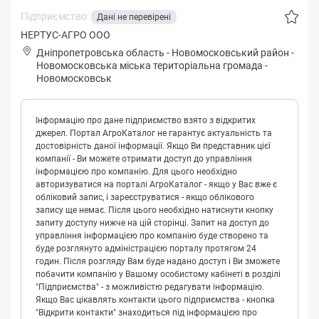
Підприємство:
Дані не перевірені
НЕРТУС-АГРО ООО
Дніпропетровська область
-
Новомосковський район
-
Нoвoмoскoвськa міська територіальна громада
-
Новомосковськ
Інформацію про дане підприємство взято з відкритих
джерел. Портал АгроКаталог не гарантує актуальність та
достовірність даної інформації. Якщо Ви представник цієї
компанії - Ви можете отримати доступ до управління
інформацією про компанію. Для цього необхідно
авторизуватися на порталі АгроКаталог - якщо у Вас вже є
обліковий запис, і зареєструватися - якщо облікового
запису ще немає. Після цього необхідно натиснути кнопку
запиту доступу нижче на цій сторінці. Запит на доступ до
управління інформацією про компанію буде створено та
буде розглянуто адміністрацією порталу протягом 24
годин. Після розгляду Вам буде надано доступ і Ви зможете
побачити компанію у Вашому особистому кабінеті в розділі
"Підприємства" - з можливістю редагувати інформацію.
Якщо Вас цікавлять контакти цього підприємства - кнопка
"Відкрити контакти" знаходиться під інформацією про