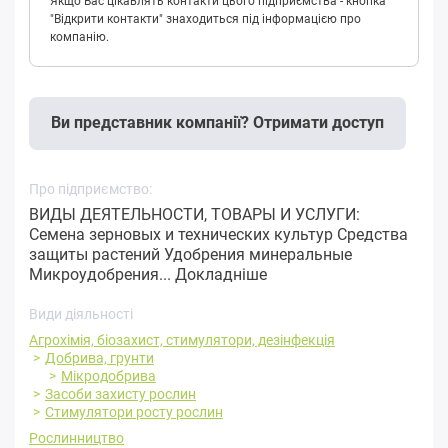
Якщо Вас цікавлять контакти цього підприємства - кнопка
"Відкрити контакти" знаходиться під інформацією про
компанію.
Ви представник компанії? Отримати доступ
Про підприємство:
ВИДЫ ДЕЯТЕЛЬНОСТИ, ТОВАРЫ И УСЛУГИ:
Семена зерновых и технических культур Средства
защиты растений Удобрения минеральные
Микроудобрения...
Докладніше
Види діяльності
Агрохімія, біозахист, стимулятори, дезінфекція
Добрива, грунти
Мікродобрива
Засоби захисту рослин
Стимулятори росту рослин
Рослинництво