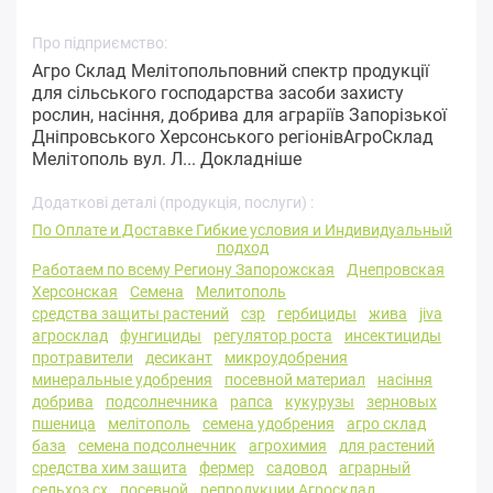
Про підприємство:
Агро Склад Мелітопольповний спектр продукції
для сільського господарства засоби захисту
рослин, насіння, добрива для аграріїв Запорізької
Дніпровського Херсонського регіонівАгроСклад
Мелітополь вул. Л...
Докладніше
Додаткові деталі (продукція, послуги) :
По Оплате и Доставке Гибкие условия и Индивидуальный
подход
Работаем по всему Региону Запорожская
Днепровская
Херсонская
Семена
Мелитополь
средства защиты растений
сзр
гербициды
жива
jiva
агросклад
фунгициды
регулятор роста
инсектициды
протравители
десикант
микроудобрения
минеральные удобрения
посевной материал
насіння
добрива
подсолнечника
рапса
кукурузы
зерновых
пшеница
мелітополь
семена удобрения
агро склад
база
семена подсолнечник
агрохимия
для растений
средства хим защита
фермер
садовод
аграрный
сельхоз сх
посевной
репродукции Агросклад