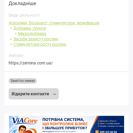
Докладніше
Види діяльності
Агрохімія, біозахист, стимулятори, дезінфекція
Добрива, грунти
Мікродобрива
Засоби захисту рослин
Стимулятори росту рослин
Website
https://zernina.com.ua/
Заміток немає
Відкрити контакти