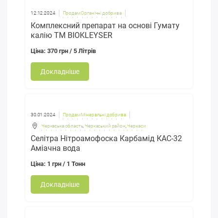
12.12.2024
Продам Органічні добрива
Комплексний препарат на основі Гумату
калію ТМ BIOKLEYSER
Ціна: 370 грн / 5 Літрів
Докладніше
30.01.2024
Продам Мінеральні добрива
Черкаська область
,
Черкаський район
,
Черкаси
Селітра Нітроамофоска Карбамід КАС-32
Аміачна вода
Ціна: 1 грн / 1 Тонн
Докладніше