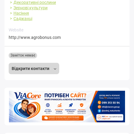
Декоративні рослини
Зернові культури
Насіння
Саджанці
Website
http://www.agrobonus.com
Заміток немає
Відкрити контакти