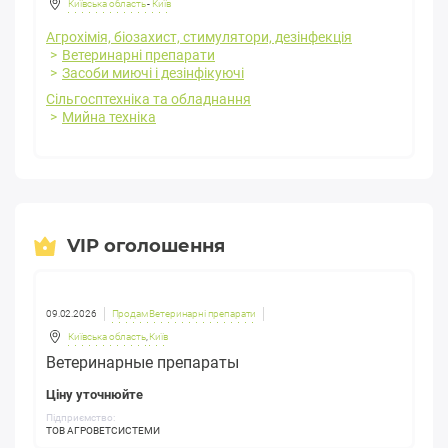
Київська область
-
Київ
Агрохімія, біозахист, стимулятори, дезінфекція
Ветеринарні препарати
Засоби миючі і дезінфікуючі
Сільгосптехніка та обладнання
Мийна техніка
VIP оголошення
09.02.2026
Продам Ветеринарні препарати
Київська область
,
Київ
Ветеринарные препараты
Ціну уточнюйте
Підприємство:
ТОВ АГРОВЕТСИСТЕМИ