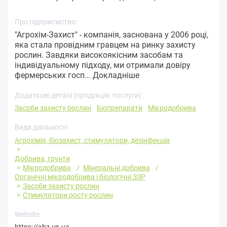
Про підприємство:
"Агрохім-Захист" - компанія, заснована у 2006 році,
яка стала провідним гравцем на ринку захисту
рослин. Завдяки високоякісним засобам та
індивідуальному підходу, ми отримали довіру
фермерських госп...
Докладніше
Додаткові деталі (продукція, послуги) :
Засоби захисту рослин
Біопрепарати
Мікродобрива
Види діяльності
Агрохімія, біозахист, стимулятори, дезінфекція
Добрива, грунти
Мікродобрива
Мінеральні добрива
Органічні мікродобрива і біологічні ЗЗР
Засоби захисту рослин
Стимулятори росту рослин
Website
https://ahz.vn.ua