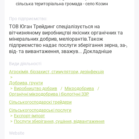
сільська територіальна громада
-
село Козин
Про підприємство:
ТОВ Юган Трейдинг спеціалізується на
вітчизняному виробництві якісних органічних та
мінеральних добрив, меліорантів.Також
підприємство надає послуги зберігання зерна, за-,
від- та вивантаження, зважув...
Докладніше
Види діяльності
Агрохімія, біозахист, стимулятори, дезінфекція
Добрива, грунти
Виробництво добрив
Мікродобрива
Органічні мікродобрива і біологічні ЗЗР
Сільськогосподарскі трейдери
Сільськогосподарські послуги
Експорт-імпорт
Послуги зберігання, сушіння, відвантаження
Website