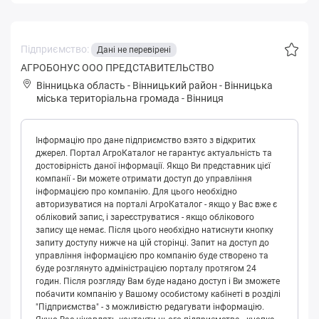
Підприємство:
Дані не перевірені
АГРОБОНУС ООО ПРЕДСТАВИТЕЛЬСТВО
Вінницька область
-
Вінницький район
-
Вінницькa
міська територіальна громада
-
Вінниця
Інформацію про дане підприємство взято з відкритих
джерел. Портал АгроКаталог не гарантує актуальність та
достовірність даної інформації. Якщо Ви представник цієї
компанії - Ви можете отримати доступ до управління
інформацією про компанію. Для цього необхідно
авторизуватися на порталі АгроКаталог - якщо у Вас вже є
обліковий запис, і зареєструватися - якщо облікового
запису ще немає. Після цього необхідно натиснути кнопку
запиту доступу нижче на цій сторінці. Запит на доступ до
управління інформацією про компанію буде створено та
буде розглянуто адміністрацією порталу протягом 24
годин. Після розгляду Вам буде надано доступ і Ви зможете
побачити компанію у Вашому особистому кабінеті в розділі
"Підприємства" - з можливістю редагувати інформацію.