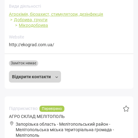
Види діяльності
Агрохімія, біозахист, стимулятори, дезінфекція
Добрива, грунти
Мікродобрива
Website
http://ekograd.com.ua/
Заміток немає
Відкрити контакти
Підприємство:
Перевірено
АГРО СКЛАД МЕЛІТОПОЛЬ
Запорізька область
-
Мелітопольський район
-
Мeлітoпoльськa міська територіальна громада
-
Мелітополь