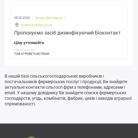
09.02.2026
Продам Дезінфекція
Київська область
,
Київ
Пропонуємо засіб дизинфікуючий Біоконтакт
Ціну уточнюйте
Підприємство:
ТОВ АГРОВЕТСИСТЕМИ
В нашій базі сільськогосподарських виробників і
постачальників фермерських послуг і продукції, Ви знайдете
актуальні контакти сільгосп фірм з телефонами, адресами і
email. У нашому довіднику Ви знайдете списки фермерських
господарств, угідь, комбінатів, фабрик, цехів і заводів аграрної
спрямованості.